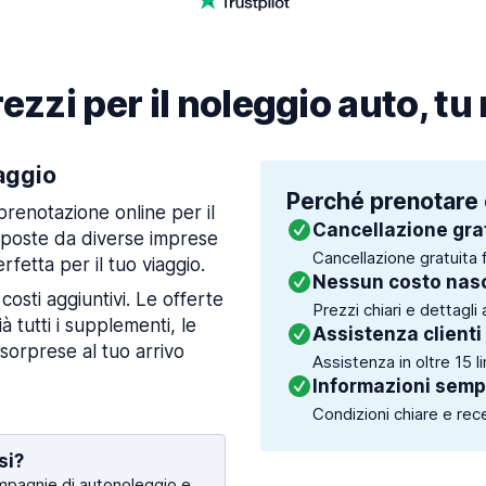
ezzi per il noleggio auto, tu
iaggio
Perché prenotare 
prenotazione online per il
Cancellazione gra
oposte da diverse imprese
Cancellazione gratuita f
rfetta per il tuo viaggio.
Nessun costo nas
 costi aggiuntivi. Le offerte
Prezzi chiari e dettagli 
 tutti i supplementi, le
Assistenza clienti
 sorprese al tuo arrivo
Assistenza in oltre 15 l
Informazioni sempr
Condizioni chiare e recen
si?
mpagnie di autonoleggio e