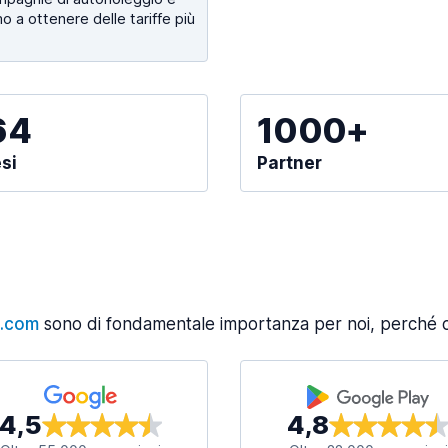
o a ottenere delle tariffe più
64
1000+
si
Partner
s.com
sono di fondamentale importanza per noi, perché ci
4,5
4,8