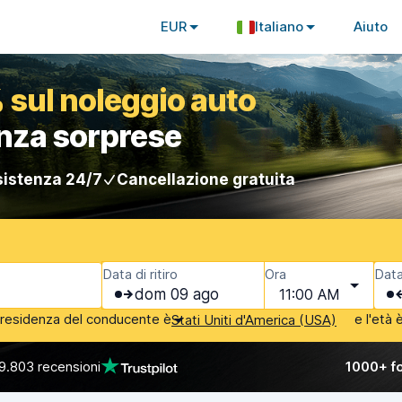
EUR
Italiano
Aiuto
 sul noleggio auto
enza sorprese
istenza 24/7
Cancellazione gratuita
Data di ritiro
Ora
Data
dom 09 ago
11:00 AM
i residenza del conducente è
e l'età 
Stati Uniti d'America (USA)
9.803 recensioni
1000+ fo