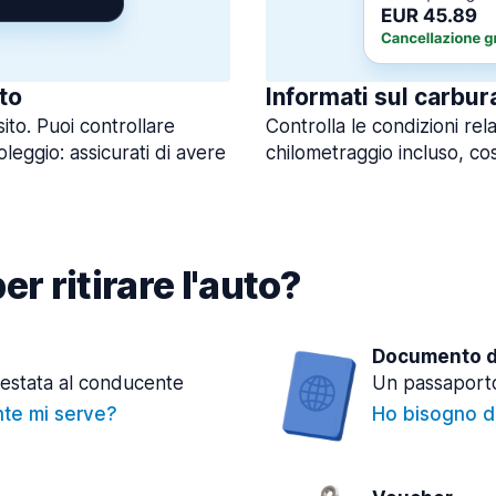
to
Informati sul carbur
sito. Puoi controllare
Controlla le condizioni rela
oleggio: assicurati di avere
chilometraggio incluso, così
r ritirare l'auto?
Documento di
testata al conducente
Un passaporto
nte mi serve?
Ho bisogno de