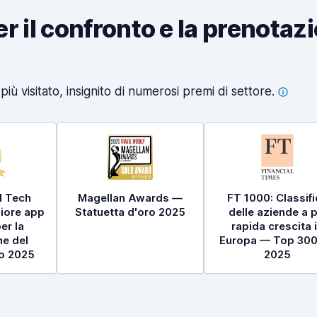
per il confronto e la prenotaz
iù visitato, insignito di numerosi premi di
settore.
l Tech
Magellan Awards —
FT 1000: Classif
iore app
Statuetta d'oro 2025
delle aziende a p
er la
rapida crescita 
e del
Europa — Top 300
to 2025
2025