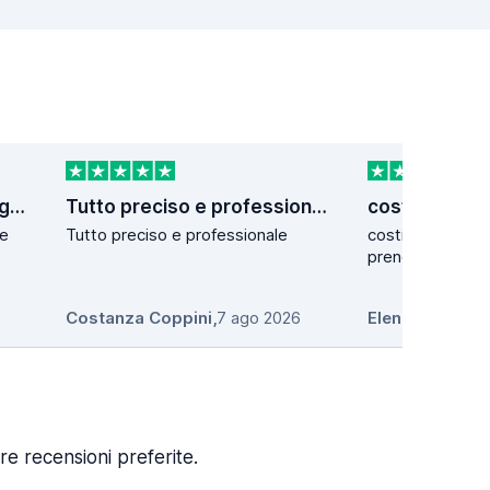
Ottimi prezzi e personale gentile
Tutto preciso e professionale
costi accessib
le
Tutto preciso e professionale
costi accessibili,
prenotazione.
Costanza Coppini
,
7 ago 2026
Elena Maria Pa
re recensioni preferite.