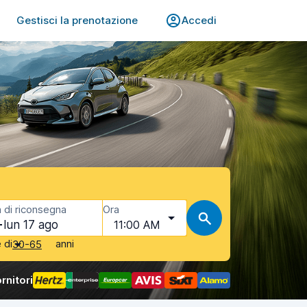
Gestisci la prenotazione
Accedi
 di riconsegna
Ora
lun 17 ago
11:00 AM
è di
anni
30-65
rnitori