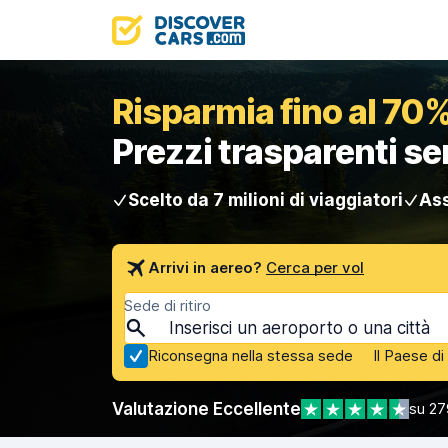
Risparmia fino al 70%
Prezzi trasparenti s
Scelto da 7 milioni di viaggiatori
Ass
Arrivi in aereo?
Cerca per vol
Sede di ritiro
Riconsegna nella stessa sede
Il Paese d
Valutazione Eccellente
su 27