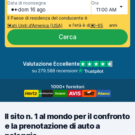
Data di riconsegna
Ora
dom 16 ago
11:00 AM
Il Paese di residenza del conducente è
e l'età è di
anni
Stati Uniti d'America (USA)
30-65
Cerca
Valutazione Eccellente
su 279.588 recensioni
1000+ fornitori
Il sito n. 1 al mondo per il confronto
e la prenotazione di auto a