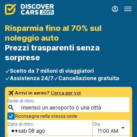
Risparmia fino al 70% sul
noleggio auto
Prezzi trasparenti senza
sorprese
Scelto da 7 milioni di viaggiatori
Assistenza 24/7
Cancellazione gratuita
Arrivi in aereo?
Cerca per vol
Sede di ritiro
Riconsegna nella stessa sede
Data di ritiro
Ora
sab 08 ago
11:00 AM