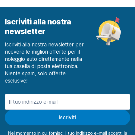
a partire da 45,51 € al giorno
Milano Rozzano
a partire da 45,51 € al giorno
Iscriviti alla nostra
newsletter
Milano Stazione Ferroviaria Centrale
a partire da 21,31 € al giorno
Iscriviti alla nostra newsletter per
Milano Stazione Ferroviaria Rogoredo
a partire da 27,32 € al giorno
ricevere le migliori offerte per il
noleggio auto direttamente nella
Modena
tua casella di posta elettronica.
106 offerte in 3 sedi
Niente spam, solo offerte
Modena Stazione Ferroviaria
esclusive!
a partire da 38,79 € al giorno
Napoli
1473 offerte in 15 sedi
Centro
Iscriviti
a partire da 31,49 € al giorno
Napoli Aeroporto
Nel momento in cui fornisci il tuo indirizzo e-mail accetti la
a partire da 14,90 € al giorno