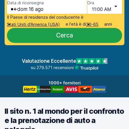
Data di riconsegna
Ora
dom 16 ago
11:00 AM
Il Paese di residenza del conducente è
e l'età è di
anni
Stati Uniti d'America (USA)
30-65
Cerca
Valutazione Eccellente
su 279.571 recensioni
1000+ fornitori
Il sito n. 1 al mondo per il confronto
e la prenotazione di auto a