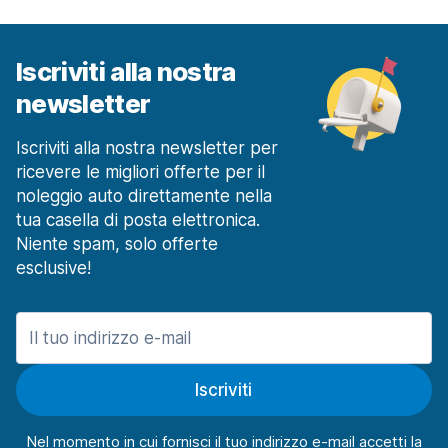
a partire da 45,51 € al giorno
Milano Rozzano
a partire da 45,51 € al giorno
Iscriviti alla nostra
newsletter
Milano Stazione Ferroviaria Centrale
a partire da 21,31 € al giorno
Iscriviti alla nostra newsletter per
Milano Stazione Ferroviaria Rogoredo
a partire da 27,32 € al giorno
ricevere le migliori offerte per il
noleggio auto direttamente nella
Modena
tua casella di posta elettronica.
106 offerte in 3 sedi
Niente spam, solo offerte
Modena Stazione Ferroviaria
esclusive!
a partire da 38,79 € al giorno
Napoli
1473 offerte in 15 sedi
Centro
Iscriviti
a partire da 31,49 € al giorno
Napoli Aeroporto
Nel momento in cui fornisci il tuo indirizzo e-mail accetti la
a partire da 14,90 € al giorno