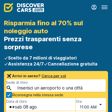
Risparmia fino al 70% sul
noleggio auto
Prezzi trasparenti senza
sorprese
Scelto da 7 milioni di viaggiatori
Assistenza 24/7
Cancellazione gratuita
Arrivi in aereo?
Cerca per vol
Sede di ritiro
Riconsegna nella stessa sede
Data di ritiro
Ora
sab 08 ago
11:00 AM