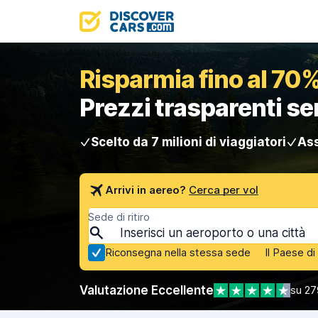
Risparmia fino al 70%
Prezzi trasparenti s
Scelto da 7 milioni di viaggiatori
Ass
Arrivi in aereo?
Cerca per vol
Sede di ritiro
Riconsegna nella stessa sede
Il Paese d
Valutazione Eccellente
su 27