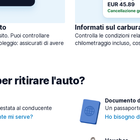
to
Informati sul carbur
sito. Puoi controllare
Controlla le condizioni rela
oleggio: assicurati di avere
chilometraggio incluso, così
r ritirare l'auto?
Documento di
testata al conducente
Un passaporto
nte mi serve?
Ho bisogno de