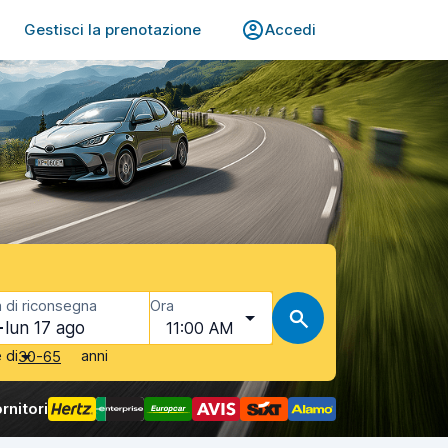
Gestisci la prenotazione
Accedi
 di riconsegna
Ora
lun 17 ago
11:00 AM
è di
anni
30-65
rnitori