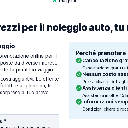
ezzi per il noleggio auto, tu
iaggio
Perché prenotare 
prenotazione online per il
Cancellazione gra
oposte da diverse imprese
Cancellazione gratuita f
rfetta per il tuo viaggio.
Nessun costo nas
 costi aggiuntivi. Le offerte
Prezzi chiari e dettagli 
 tutti i supplementi, le
Assistenza clienti
 sorprese al tuo arrivo
Assistenza in oltre 15 l
Informazioni sempr
Condizioni chiare e recen
si?
mpagnie di autonoleggio e