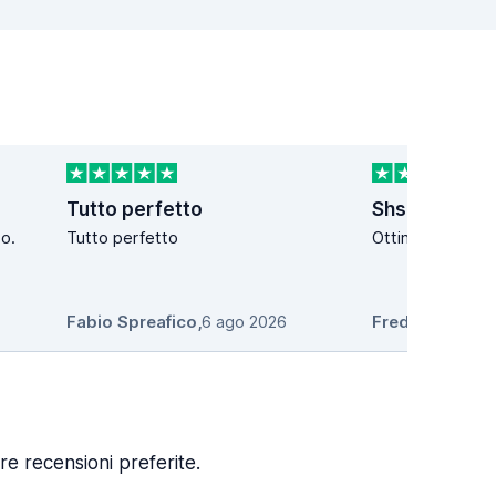
Tutto perfetto
Shsgahshsh
o.
Tutto perfetto
Ottimooooo
Fabio Spreafico
,
6 ago 2026
Freddi
,
6 ago 2
re recensioni preferite.