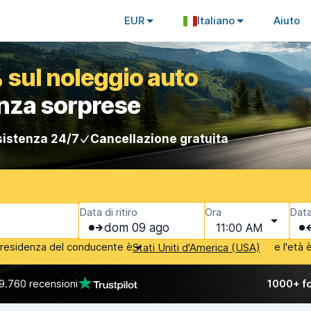
EUR
Italiano
Aiuto
 sul noleggio auto
enza sorprese
istenza 24/7
Cancellazione gratuita
Data di ritiro
Ora
Data
dom 09 ago
11:00 AM
i residenza del conducente è
e l'età 
Stati Uniti d'America (USA)
9.760 recensioni
1000+ fo