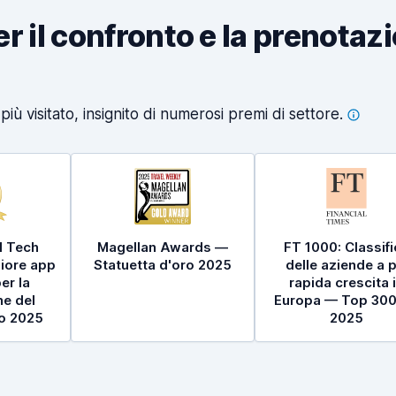
per il confronto e la prenotaz
iù visitato, insignito di numerosi premi di
settore.
l Tech
Magellan Awards —
FT 1000: Classif
iore app
Statuetta d'oro 2025
delle aziende a p
er la
rapida crescita 
e del
Europa — Top 300
to 2025
2025