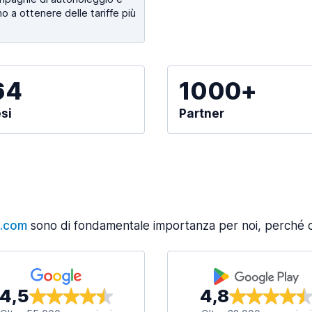
o a ottenere delle tariffe più
64
1000+
si
Partner
s.com
sono di fondamentale importanza per noi, perché ci
4,5
4,8