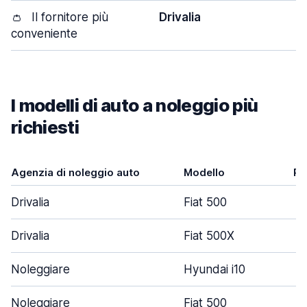
👛
Il fornitore più
Drivalia
conveniente
I modelli di auto a noleggio più
richiesti
Agenzia di noleggio auto
Modello
Po
Drivalia
Fiat 500
Drivalia
Fiat 500X
Noleggiare
Hyundai i10
Noleggiare
Fiat 500