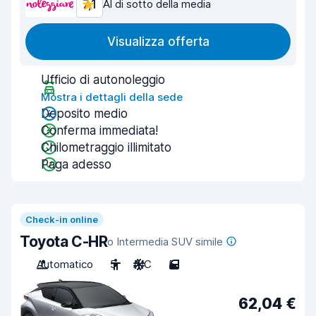
7,1
Al di sotto della media
Visualizza offerta
Ufficio di autonoleggio
Mostra i dettagli della sede
Deposito medio
Conferma immediata!
Chilometraggio illimitato
Paga adesso
Check-in online
Toyota C-HR
o Intermedia SUV simile
Automatico
5
A/C
5
62,04 €