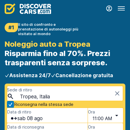
Il sito di confronto e
#1
prenotazione di autonoleggi più
visitato al mondo
Noleggio auto a Tropea
Risparmia fino al 70%. Prezzi
trasparenti senza sorprese.
Assistenza 24/7
Cancellazione gratuita
Sede di ritiro
Tropea, Italia
Riconsegna nella stessa sede
Data di ritiro
Ora
sab 08 ago
11:00 AM
Data di riconsegna
Ora