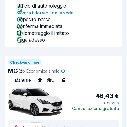
Ufficio di autonoleggio
Mostra i dettagli della sede
Deposito basso
Conferma immediata!
Chilometraggio illimitato
Paga adesso
Check-in online
MG 3
o Economica simile
Manuale
5
A/C
5
46,43 €
al giorno
Cancellazione gratuita