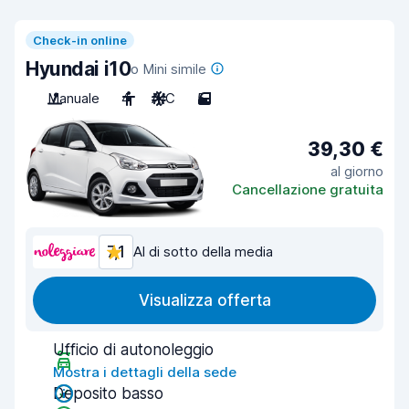
Check-in online
Hyundai i10
o Mini simile
Manuale
4
A/C
5
39,30 €
al giorno
Cancellazione gratuita
7,1
Al di sotto della media
Visualizza offerta
Ufficio di autonoleggio
Mostra i dettagli della sede
Deposito basso