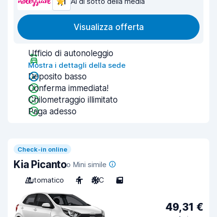
7,1
Al di sotto della media
Visualizza offerta
Ufficio di autonoleggio
Mostra i dettagli della sede
Deposito basso
Conferma immediata!
Chilometraggio illimitato
Paga adesso
Check-in online
Kia Picanto
o Mini simile
Automatico
4
A/C
5
49,31 €