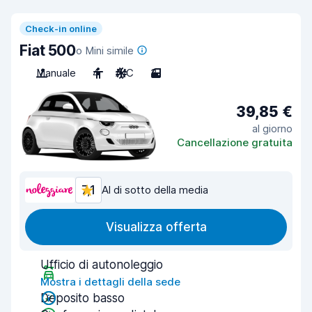
Check-in online
Fiat 500
o Mini simile
Manuale
4
A/C
3
39,85 €
al giorno
Cancellazione gratuita
7,1
Al di sotto della media
Visualizza offerta
Ufficio di autonoleggio
Mostra i dettagli della sede
Deposito basso