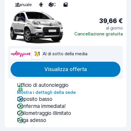
Manuale
4
A/C
5
39,66 €
al giorno
Cancellazione gratuita
7,1
Al di sotto della media
Visualizza offerta
Ufficio di autonoleggio
Mostra i dettagli della sede
Deposito basso
Conferma immediata!
Chilometraggio illimitato
Paga adesso