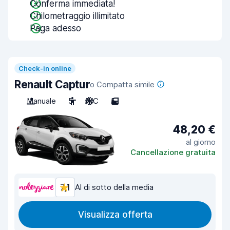
Conferma immediata!
Chilometraggio illimitato
Paga adesso
Check-in online
Renault Captur
o Compatta simile
Manuale
5
A/C
5
48,20 €
al giorno
Cancellazione gratuita
7,1
Al di sotto della media
Visualizza offerta