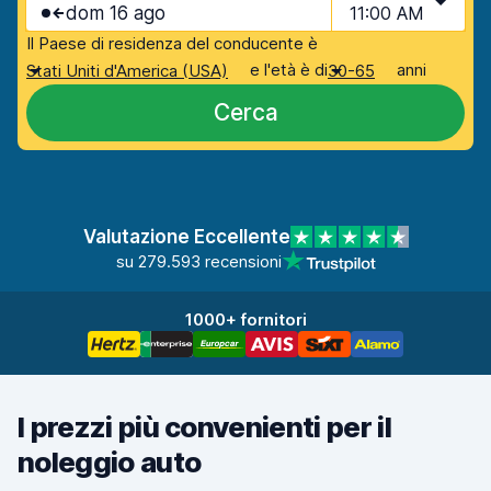
dom 16 ago
11:00 AM
Il Paese di residenza del conducente è
e l'età è di
anni
Stati Uniti d'America (USA)
30-65
Cerca
Valutazione Eccellente
su 279.593 recensioni
1000+ fornitori
I prezzi più convenienti per il
noleggio auto