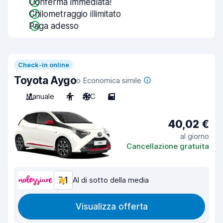
Conferma immediata!
Chilometraggio illimitato
Paga adesso
Check-in online
Toyota Aygo
o Economica simile
Manuale
4
A/C
5
40,02 €
al giorno
Cancellazione gratuita
7,1
Al di sotto della media
Visualizza offerta