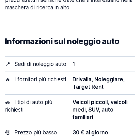
prezzi esatti inserisci le date che ti interessano nella
maschera di ricerca in alto.
Informazioni sul noleggio auto
📍
Sedi di noleggio auto
1
🔥
I fornitori più richiesti
Drivalia, Noleggiare,
Target Rent
🚗
I tipi di auto più
Veicoli piccoli, veicoli
richiesti
medi, SUV, auto
familiari
🤑
Prezzo più basso
30 € al giorno