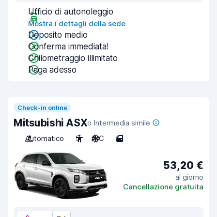
Ufficio di autonoleggio
Mostra i dettagli della sede
Deposito medio
Conferma immediata!
Chilometraggio illimitato
Paga adesso
Check-in online
Mitsubishi ASX
o Intermedia simile
Automatico
5
A/C
5
53,20 €
al giorno
Cancellazione gratuita