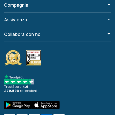
Compagnia
Assistenza
Collabora con noi
TrustScore
4.6
279.598
recensioni