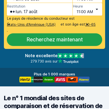
Restitution
Heure
lun. 17 août
11:00 AM
Le pays de résidence du conducteur est
et son âge est
États-Unis d'Amérique (USA)
30-65
.
Recherchez maintenant
Note excellente
279 730 avis sur
Plus de 1 000 marques
Le n° 1 mondial des sites de
comparaison et de réservation de