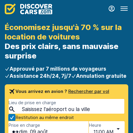
Économisez jusqu'à 70 % sur la
location de voitures
Des prix clairs, sans mauvaise
surprise
Approuvé par 7 millions de voyageurs
Assistance 24h/24, 7j/7
Annulation gratuite
Vous arrivez en avion ?
Rechercher par vol
Lieu de prise en charge
Restitution au même endroit
Prise en charge
Heure
dim. 09 août
11:00 AM