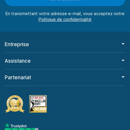
à partir de 35,21 € par jour
En transmettant votre adresse e-mail, vous acceptez notre
Saint-Brieuc
203 affaires dans 2 lieux
Gare de Saint-Brieuc
à partir de 34,47 € par jour
Entreprise
Saint-Malo
243 affaires dans 2 lieux
Assistance
Strasbourg
573 affaires dans 5 lieux
Partenariat
Aéroport de Strasbourg
à partir de 30,92 € par jour
Toulon
467 affaires dans 3 lieux
Aéroport de Toulon-Hyères
à partir de 31,20 € par jour
Gare de Toulon