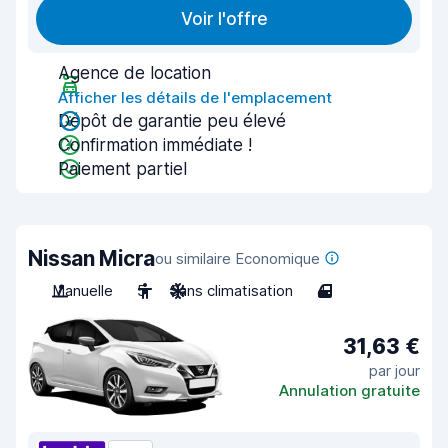
Voir l'offre
Agence de location
Afficher les détails de l'emplacement
Dépôt de garantie peu élevé
Confirmation immédiate !
Paiement partiel
Nissan Micra
ou similaire Economique
Manuelle
5
Sans climatisation
4
31,63 €
par jour
Annulation gratuite