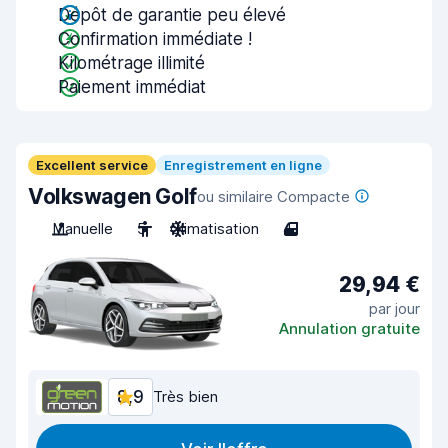
Dépôt de garantie peu élevé
Confirmation immédiate !
Kilométrage illimité
Paiement immédiat
Excellent service
Enregistrement en ligne
Volkswagen Golf
ou similaire Compacte
Manuelle
5
Climatisation
4
29,94 €
par jour
Annulation gratuite
8,9
Très bien