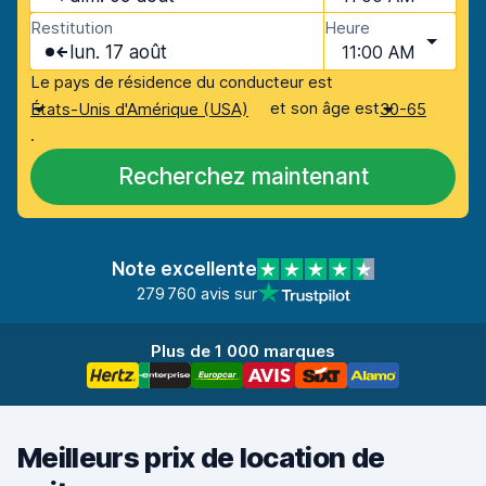
Restitution
Heure
lun. 17 août
11:00 AM
Le pays de résidence du conducteur est
et son âge est
États-Unis d'Amérique (USA)
30-65
.
Recherchez maintenant
Note excellente
279 760 avis sur
Plus de 1 000 marques
Meilleurs prix de location de