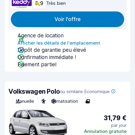
8,9
Très bien
Voir l'offre
Agence de location
Afficher les détails de l'emplacement
Dépôt de garantie peu élevé
Confirmation immédiate !
Paiement partiel
Volkswagen Polo
ou similaire Economique
Manuelle
5
Climatisation
4
31,79 €
par jour
Annulation gratuite