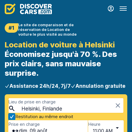
Le site de comparaison et de
#1
réservation de Location de
voiture le plus visité au monde
Location de voiture à Helsinki
Économisez jusqu'à 70 %. Des
prix clairs, sans mauvaise
surprise.
Assistance 24h/24, 7j/7
Annulation gratuite
Lieu de prise en charge
Helsinki, Finlande
Restitution au même endroit
Prise en charge
Heure
dim. 09 août
11:00 AM