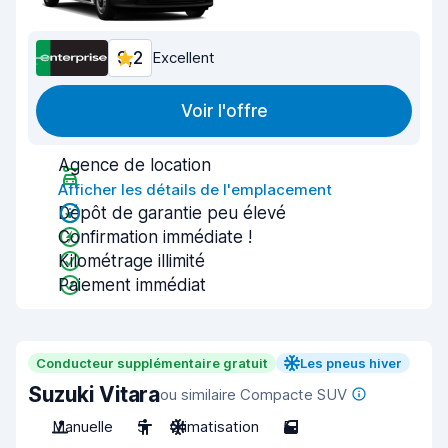
9,2
Excellent
Voir l'offre
Agence de location
Afficher les détails de l'emplacement
Dépôt de garantie peu élevé
Confirmation immédiate !
Kilométrage illimité
Paiement immédiat
Conducteur supplémentaire gratuit
Les pneus hiver
Suzuki Vitara
ou similaire Compacte SUV
Manuelle
5
Climatisation
5