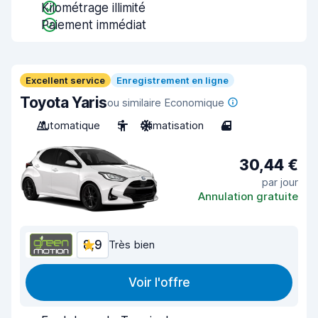
Kilométrage illimité
Paiement immédiat
Excellent service
Enregistrement en ligne
Toyota Yaris
ou similaire Economique
Automatique
5
Climatisation
4
30,44 €
par jour
Annulation gratuite
8,9
Très bien
Voir l'offre