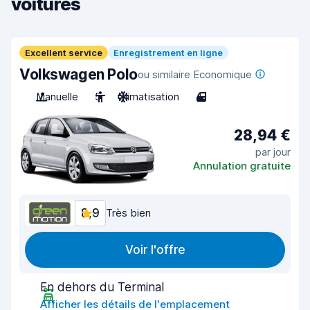
voitures
Excellent service
Enregistrement en ligne
Volkswagen Polo
ou similaire Economique
Manuelle
5
Climatisation
4
28,94 €
par jour
Annulation gratuite
8,9
Très bien
Voir l'offre
En dehors du Terminal
Afficher les détails de l'emplacement