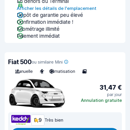
En dehors du Terminal
Afficher les détails de l'emplacement
Dépôt de garantie peu élevé
Confirmation immédiate !
Kilométrage illimité
Paiement immédiat
Fiat 500
ou similaire Mini
Manuelle
4
Climatisation
3
31,47 €
par jour
Annulation gratuite
8,9
Très bien