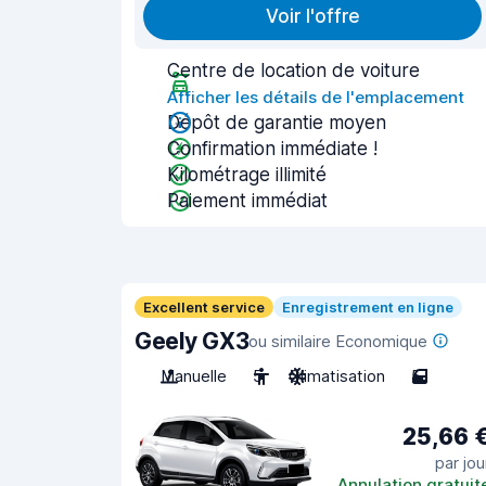
Voir l'offre
Centre de location de voiture
Afficher les détails de l'emplacement
Dépôt de garantie moyen
Confirmation immédiate !
Kilométrage illimité
Paiement immédiat
Excellent service
Enregistrement en ligne
Geely GX3
ou similaire Economique
Manuelle
5
Climatisation
5
25,66 
par jou
Annulation gratuit