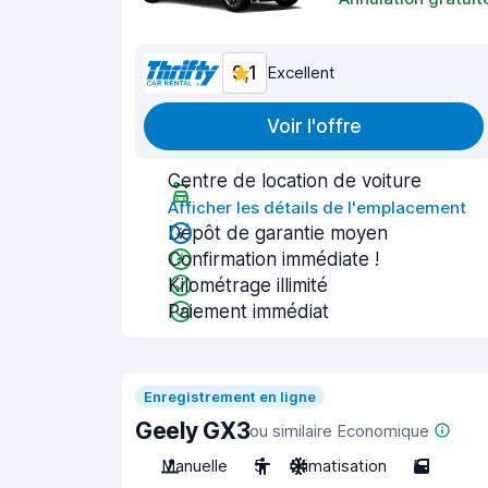
9,1
Excellent
Voir l'offre
Centre de location de voiture
Afficher les détails de l'emplacement
Dépôt de garantie moyen
Confirmation immédiate !
Kilométrage illimité
Paiement immédiat
Enregistrement en ligne
Geely GX3
ou similaire Economique
Manuelle
5
Climatisation
5