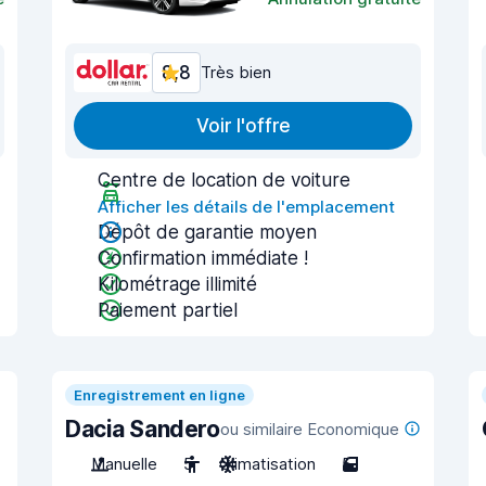
8,8
Très bien
Voir l'offre
Centre de location de voiture
Afficher les détails de l'emplacement
Dépôt de garantie moyen
Confirmation immédiate !
Kilométrage illimité
Paiement partiel
Enregistrement en ligne
Dacia Sandero
ou similaire Economique
Manuelle
5
Climatisation
5