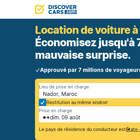
Location de voiture 
Économisez jusqu'à 70
mauvaise surprise.
Approuvé par 7 millions de voyageur
Lieu de prise en charge
Nador, Maroc
Restitution au même endroit
Prise en charge
dim. 09 août
Le pays de résidence du conducteur est
États-