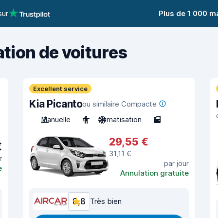
sur
Plus de 1 000 m
ation de voitures
Excellent service
Kia Picanto
ou similaire Compacte
Manuelle
4
Climatisation
5
29,55 €
€
31,11 €
r
par jour
e
Annulation gratuite
8,8
Très bien