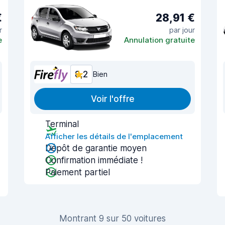
€
28,91 €
r
par jour
e
Annulation gratuite
8,2
Bien
Voir l'offre
Terminal
Afficher les détails de l'emplacement
Dépôt de garantie moyen
Confirmation immédiate !
Paiement partiel
Montrant 9 sur 50 voitures