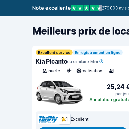
Note excellente
279 803 avis 
Meilleurs prix de loc
Excellent service
Enregistrement en ligne
Kia Picanto
ou similaire Mini
Manuelle
5
Climatisation
4
25,24 
par jou
Annulation gratuit
9,1
Excellent