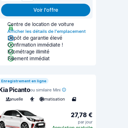
Voir l'offre
Centre de location de voiture
Afficher les détails de l'emplacement
Dépôt de garantie élevé
Confirmation immédiate !
Kilométrage illimité
Paiement immédiat
Enregistrement en ligne
Kia Picanto
ou similaire Mini
Manuelle
4
Climatisation
4
27,78 €
par jour
Annulation gratuite