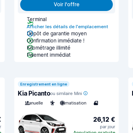
Voir l'offre
Terminal
Afficher les détails de l'emplacement
Dépôt de garantie moyen
Confirmation immédiate !
Kilométrage illimité
Paiement immédiat
Enregistrement en ligne
Kia Picanto
ou similaire Mini
Manuelle
5
Climatisation
4
€
26,12 €
r
par jour
e
Annulation gratuite