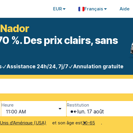
EUR
Français
Aide
à Nador
 %. Des prix clairs, sans
s
Assistance 24h/24, 7j/7
Annulation gratuite
Heure
Restitution
11:00 AM
lun. 17 août
et son âge est
.
Unis d'Amérique (USA)
30-65