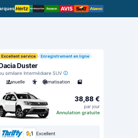
arques
Excellent service
Enregistrement en ligne
Dacia Duster
ou similaire Intermédiaire SUV
Manuelle
5
Climatisation
5
38,88 €
par jour
Annulation gratuite
9,1
Excellent