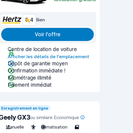
8,4
Bien
Voir l'offre
Centre de location de voiture
Afficher les détails de l'emplacement
Dépôt de garantie moyen
Confirmation immédiate !
Kilométrage illimité
Paiement immédiat
Enregistrement en ligne
Geely GX3
ou similaire Economique
Manuelle
5
Climatisation
5