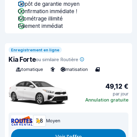
Dépôt de garantie moyen
Confirmation immédiate !
Kilométrage illimité
Paiement immédiat
Enregistrement en ligne
Kia Forte
ou similaire Routière
Automatique
5
Climatisation
4
49,12 €
par jour
Annulation gratuite
7,8
Moyen