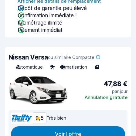
Afficher les détails de l'emplacement
Dépôt de garantie peu élevé
Confirmation immédiate !
Kilométrage illimité
Paiement immédiat
Nissan Versa
ou similaire Compacte
Automatique
5
Climatisation
4
47,88 €
par jour
Annulation gratuite
8,5
Très bien
Voir l'offre