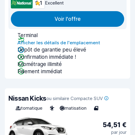
9,1
Excellent
Voir l'offre
Terminal
Afficher les détails de l'emplacement
Dépôt de garantie peu élevé
Confirmation immédiate !
Kilométrage illimité
Paiement immédiat
Nissan Kicks
ou similaire Compacte SUV
Automatique
5
Climatisation
4
54,51 €
par jour