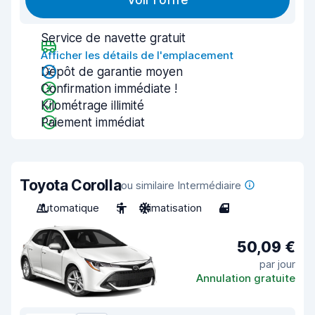
Voir l'offre
Service de navette gratuit
Afficher les détails de l'emplacement
Dépôt de garantie moyen
Confirmation immédiate !
Kilométrage illimité
Paiement immédiat
Toyota Corolla
ou similaire Intermédiaire
Automatique
5
Climatisation
4
50,09 €
par jour
Annulation gratuite