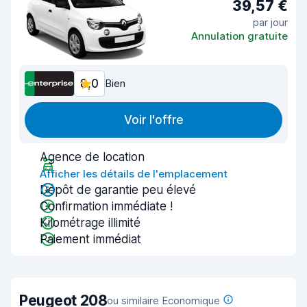
39,57 €
par jour
Annulation gratuite
8,0
Bien
Voir l'offre
Agence de location
Afficher les détails de l'emplacement
Dépôt de garantie peu élevé
Confirmation immédiate !
Kilométrage illimité
Paiement immédiat
Peugeot 208
ou similaire Economique