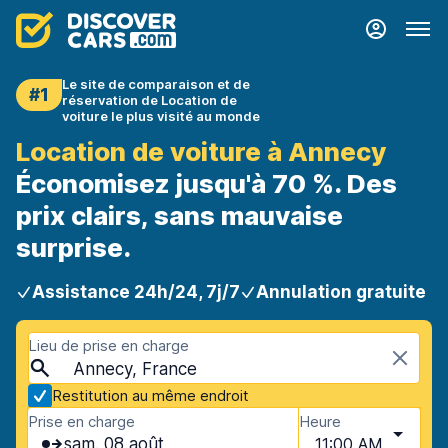
Le site de comparaison et de
#1
réservation de Location de
voiture le plus visité au monde
Location de voiture à Annecy
Économisez jusqu'à 70 %. Des
prix clairs, sans mauvaise
surprise.
Assistance 24h/24, 7j/7
Annulation gratuite
Lieu de prise en charge
Annecy, France
Restitution au même endroit
Prise en charge
Heure
sam. 08 août
11:00 AM