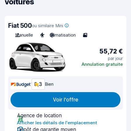
voitures
Fiat 500
ou similaire Mini
Manuelle
4
Climatisation
3
55,72 €
par jour
Annulation gratuite
8,3
Bien
Voir l'offre
Agence de location
Afficher les détails de l'emplacement
Dépôt de garantie moyen