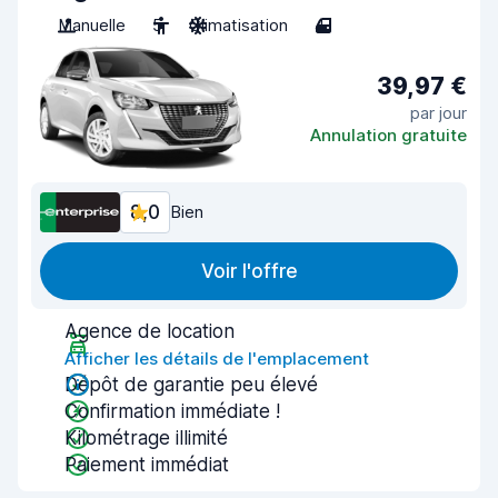
Manuelle
5
Climatisation
4
39,97 €
par jour
Annulation gratuite
8,0
Bien
Voir l'offre
Agence de location
Afficher les détails de l'emplacement
Dépôt de garantie peu élevé
Confirmation immédiate !
Kilométrage illimité
Paiement immédiat