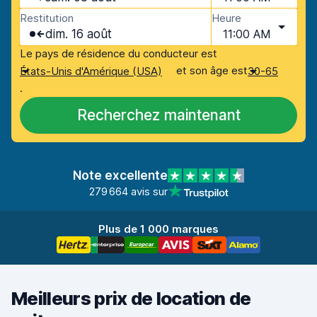
Restitution
Heure
dim. 16 août
11:00 AM
Le pays de résidence du conducteur est
et son âge est
États-Unis d'Amérique (USA)
30-65
.
Recherchez maintenant
Note excellente
279 664 avis sur
Plus de 1 000 marques
Meilleurs prix de location de