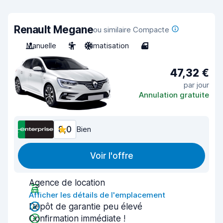
Renault Megane
ou similaire Compacte
Manuelle
5
Climatisation
4
47,32 €
par jour
Annulation gratuite
8,0
Bien
Voir l'offre
Agence de location
Afficher les détails de l'emplacement
Dépôt de garantie peu élevé
Confirmation immédiate !