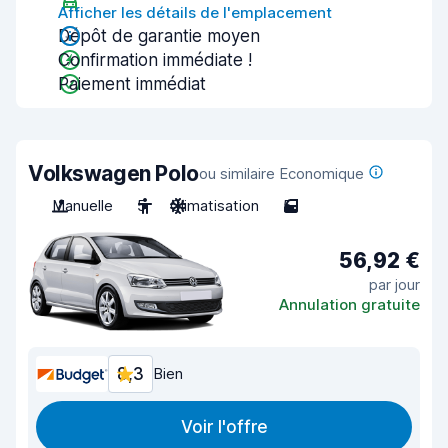
Afficher les détails de l'emplacement
Dépôt de garantie moyen
Confirmation immédiate !
Paiement immédiat
Volkswagen Polo
ou similaire Economique
Manuelle
5
Climatisation
5
56,92 €
par jour
Annulation gratuite
8,3
Bien
Voir l'offre