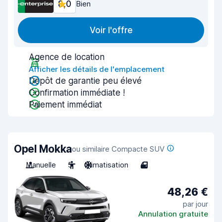
8,0
Bien
Voir l'offre
Agence de location
Afficher les détails de l'emplacement
Dépôt de garantie peu élevé
Confirmation immédiate !
Paiement immédiat
Opel Mokka
ou similaire Compacte SUV
Manuelle
5
Climatisation
4
48,26 €
par jour
Annulation gratuite