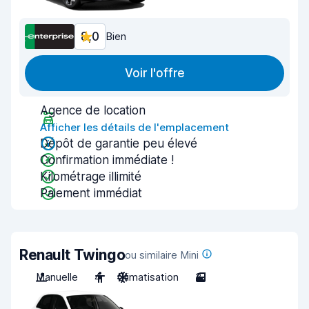
8,0
Bien
Voir l'offre
Agence de location
Afficher les détails de l'emplacement
Dépôt de garantie peu élevé
Confirmation immédiate !
Kilométrage illimité
Paiement immédiat
Renault Twingo
ou similaire Mini
Manuelle
4
Climatisation
3