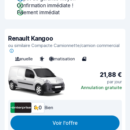
Confirmation immédiate !
Paiement immédiat
Renault Kangoo
ou similaire Compacte Camionnette/camion commercial
Manuelle
2
Climatisation
4
21,88 €
par jour
Annulation gratuite
8,0
Bien
Voir l'offre