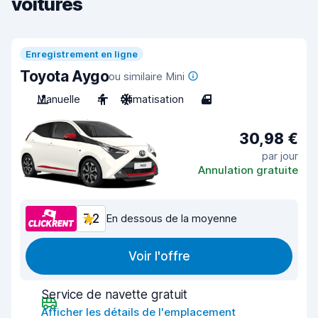
voitures
Enregistrement en ligne
Toyota Aygo
ou similaire Mini
Manuelle
4
Climatisation
4
30,98 €
par jour
Annulation gratuite
7,2
En dessous de la moyenne
Voir l'offre
Service de navette gratuit
Afficher les détails de l'emplacement