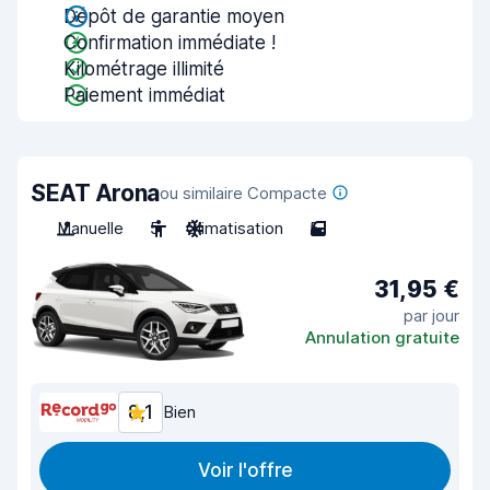
Dépôt de garantie moyen
Confirmation immédiate !
Kilométrage illimité
Paiement immédiat
SEAT Arona
ou similaire Compacte
Manuelle
5
Climatisation
5
31,95 €
par jour
Annulation gratuite
8,1
Bien
Voir l'offre