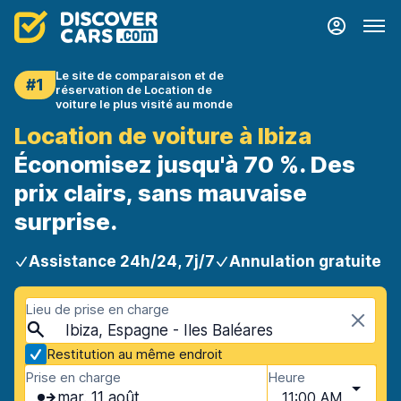
Le site de comparaison et de
#1
réservation de Location de
voiture le plus visité au monde
Location de voiture à Ibiza
Économisez jusqu'à 70 %. Des
prix clairs, sans mauvaise
surprise.
Assistance 24h/24, 7j/7
Annulation gratuite
Lieu de prise en charge
Ibiza, Espagne - Iles Baléares
Restitution au même endroit
Prise en charge
Heure
mar. 11 août
11:00 AM