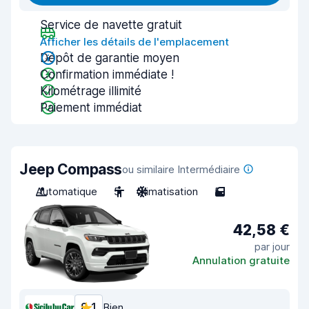
Service de navette gratuit
Afficher les détails de l'emplacement
Dépôt de garantie moyen
Confirmation immédiate !
Kilométrage illimité
Paiement immédiat
Jeep Compass
ou similaire Intermédiaire
Automatique
5
Climatisation
5
42,58 €
par jour
Annulation gratuite
8,1
Bien