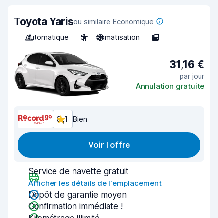
Toyota Yaris
ou similaire Economique
Automatique
5
Climatisation
5
31,16 €
par jour
Annulation gratuite
8,1
Bien
Voir l'offre
Service de navette gratuit
Afficher les détails de l'emplacement
Dépôt de garantie moyen
Confirmation immédiate !