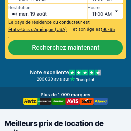
Restitution
Heure
mer. 19 août
11:00 AM
Le pays de résidence du conducteur est
et son âge est
États-Unis d'Amérique (USA)
30-65
.
Recherchez maintenant
Note excellente
280 033 avis sur
Plus de 1 000 marques
Meilleurs prix de location de