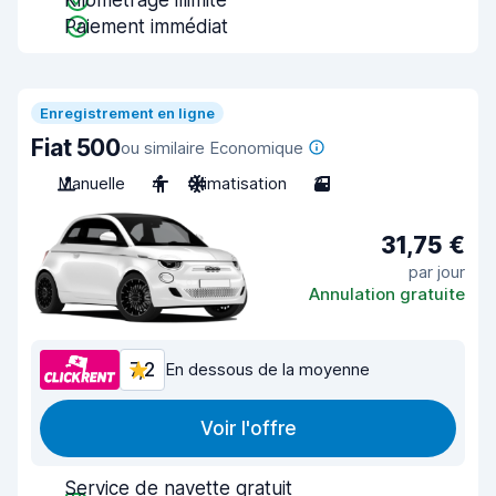
Kilométrage illimité
Paiement immédiat
Enregistrement en ligne
Fiat 500
ou similaire Economique
Manuelle
4
Climatisation
3
31,75 €
par jour
Annulation gratuite
7,2
En dessous de la moyenne
Voir l'offre
Service de navette gratuit