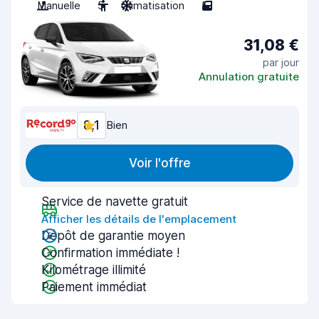
Manuelle
5
Climatisation
5
31,08 €
par jour
Annulation gratuite
8,1
Bien
Voir l'offre
Service de navette gratuit
Afficher les détails de l'emplacement
Dépôt de garantie moyen
Confirmation immédiate !
Kilométrage illimité
Paiement immédiat