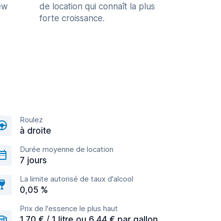
ew
de location qui connaît la plus
forte croissance.
Roulez
à droite
Durée moyenne de location
7 jours
La limite autorisé de taux d'alcool
0,05 %
Prix de l'essence le plus haut
1,70 € / 1 litre ou 6,44 € par gallon