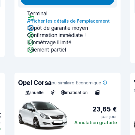
Terminal
Afficher les détails de l'emplacement
Dépôt de garantie moyen
Confirmation immédiate !
Kilométrage illimité
Paiement partiel
Opel Corsa
ou similaire Economique
Manuelle
5
Climatisation
3
23,65 €
€
par jour
r
Annulation gratuite
e