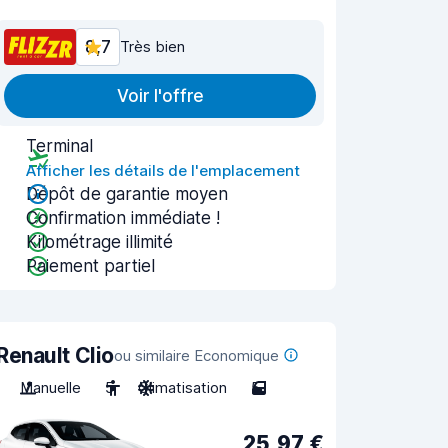
8,7
Très bien
Voir l'offre
Terminal
Afficher les détails de l'emplacement
Dépôt de garantie moyen
Confirmation immédiate !
Kilométrage illimité
Paiement partiel
Renault Clio
ou similaire Economique
Manuelle
5
Climatisation
5
25,97 €