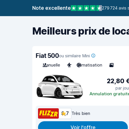
Note excellente
279 724 avis 
Meilleurs prix de loc
Fiat 500
ou similaire Mini
Manuelle
4
Climatisation
3
22,80 
par jou
Annulation gratuit
8,7
Très bien
Voir l'offre