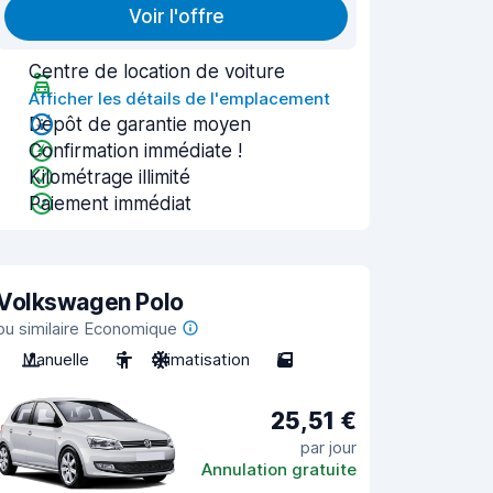
Voir l'offre
Centre de location de voiture
Afficher les détails de l'emplacement
Dépôt de garantie moyen
Confirmation immédiate !
Kilométrage illimité
Paiement immédiat
Volkswagen Polo
ou similaire Economique
Manuelle
5
Climatisation
5
25,51 €
par jour
Annulation gratuite