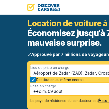
Location de voiture à
Économisez jusqu'à 70
mauvaise surprise.
Approuvé par 7 millions de voyageur
Lieu de prise en charge
Aéroport de Zadar (ZAD), Zadar, Croat
Restitution au même endroit
Prise en charge
dim. 09 août
Le pays de résidence du conducteur est
États-