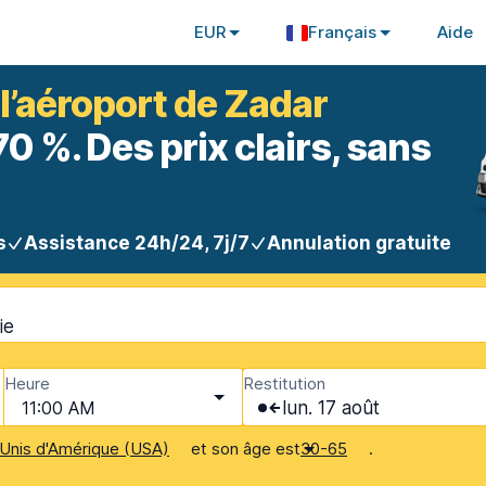
EUR
Français
Aide
 l’aéroport de Zadar
 %. Des prix clairs, sans
s
Assistance 24h/24, 7j/7
Annulation gratuite
ie
Heure
Restitution
11:00 AM
lun. 17 août
et son âge est
.
Unis d'Amérique (USA)
30-65