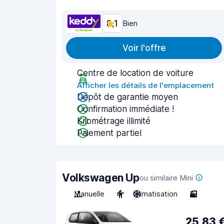
8,1
Bien
Voir l'offre
Centre de location de voiture
Afficher les détails de l'emplacement
Dépôt de garantie moyen
Confirmation immédiate !
Kilométrage illimité
Paiement partiel
Volkswagen Up
ou similaire Mini
Manuelle
4
Climatisation
3
25,83 