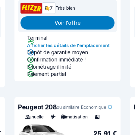
8,7
Très bien
Voir l'offre
Terminal
Afficher les détails de l'emplacement
Dépôt de garantie moyen
Confirmation immédiate !
Kilométrage illimité
Paiement partiel
Peugeot 208
ou similaire Economique
Manuelle
5
Climatisation
5
€
25,91 €