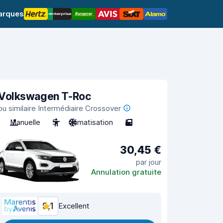
arques
Volkswagen T-Roc
ou similaire Intermédiaire Crossover
Manuelle
5
Climatisation
5
30,45 €
par jour
Annulation gratuite
9,1
Excellent