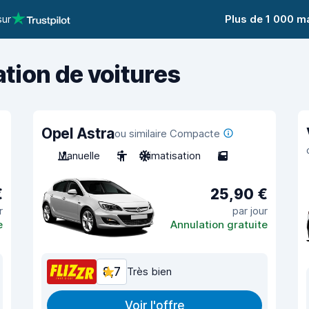
sur
Plus de 1 000 m
ation de voitures
Opel Astra
ou similaire Compacte
Manuelle
5
Climatisation
5
€
25,90 €
r
par jour
e
Annulation gratuite
8,7
Très bien
Voir l'offre