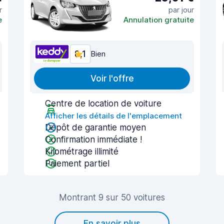
r
par jour
e
Annulation gratuite
8,1
Bien
Voir l'offre
Centre de location de voiture
Afficher les détails de l'emplacement
Dépôt de garantie moyen
Confirmation immédiate !
Kilométrage illimité
Paiement partiel
Montrant 9 sur 50 voitures
En savoir plus