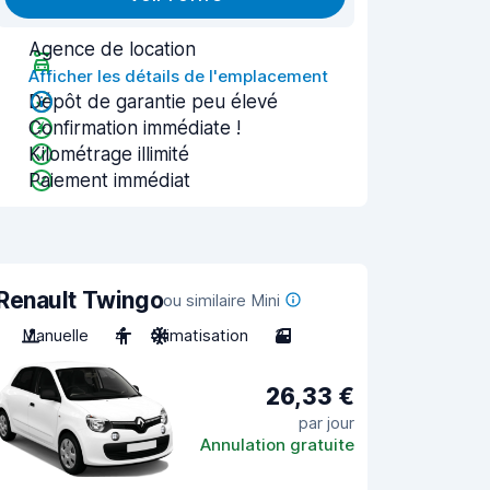
Agence de location
Afficher les détails de l'emplacement
Dépôt de garantie peu élevé
Confirmation immédiate !
Kilométrage illimité
Paiement immédiat
Renault Twingo
ou similaire Mini
Manuelle
4
Climatisation
3
26,33 €
par jour
Annulation gratuite