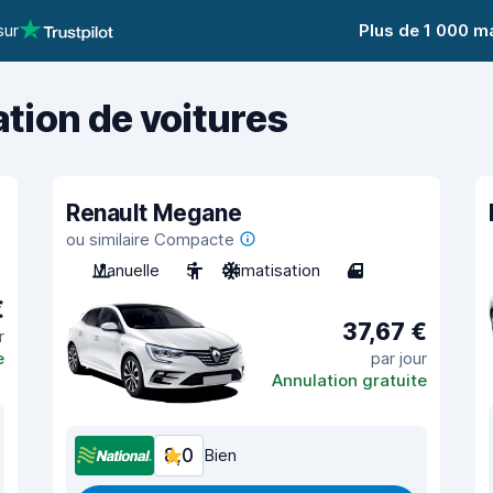
sur
Plus de 1 000 m
ation de voitures
Renault Megane
ou similaire Compacte
Manuelle
5
Climatisation
4
€
37,67 €
r
e
par jour
Annulation gratuite
8,0
Bien