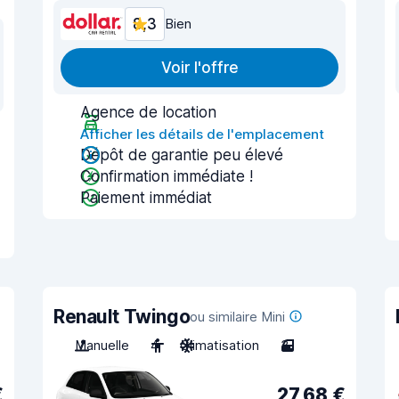
8,3
Bien
Voir l'offre
Agence de location
Afficher les détails de l'emplacement
Dépôt de garantie peu élevé
Confirmation immédiate !
Paiement immédiat
Renault Twingo
ou similaire Mini
Manuelle
4
Climatisation
3
€
27,68 €