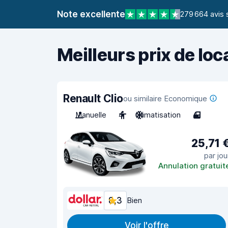
Note excellente
279 664 avis 
Meilleurs prix de loc
Renault Clio
ou similaire Economique
Manuelle
4
Climatisation
4
25,71 
par jou
Annulation gratuit
8,3
Bien
Voir l'offre