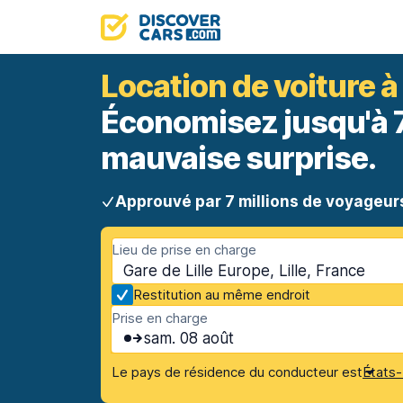
Location de voiture à 
Économisez jusqu'à 70
mauvaise surprise.
Approuvé par 7 millions de voyageur
Lieu de prise en charge
Gare de Lille Europe, Lille, France
Restitution au même endroit
Prise en charge
sam. 08 août
Le pays de résidence du conducteur est
États-