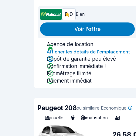
8,0
Bien
Voir l'offre
Agence de location
Afficher les détails de l'emplacement
Dépôt de garantie peu élevé
Confirmation immédiate !
Kilométrage illimité
Paiement immédiat
Peugeot 208
ou similaire Economique
Manuelle
5
Climatisation
4
26,58 