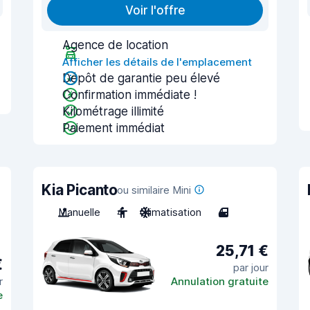
Voir l'offre
Agence de location
Afficher les détails de l'emplacement
Dépôt de garantie peu élevé
Confirmation immédiate !
Kilométrage illimité
Paiement immédiat
Kia Picanto
ou similaire Mini
Manuelle
4
Climatisation
4
25,71 €
€
par jour
r
Annulation gratuite
e