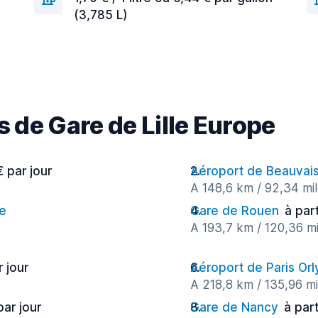
(3,785 L)
s de Gare de Lille Europe
€ par jour
Aéroport de Beauvai
A 148,6 km / 92,34 mi
le
Gare de Rouen
à par
A 193,7 km / 120,36 mi
r jour
Aéroport de Paris Orl
A 218,8 km / 135,96 mi
par jour
Gare de Nancy
à part