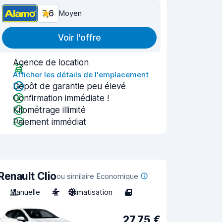
7,6
Moyen
Voir l'offre
Agence de location
Afficher les détails de l'emplacement
Dépôt de garantie peu élevé
Confirmation immédiate !
Kilométrage illimité
Paiement immédiat
Renault Clio
ou similaire Economique
Manuelle
4
Climatisation
4
27,75 €