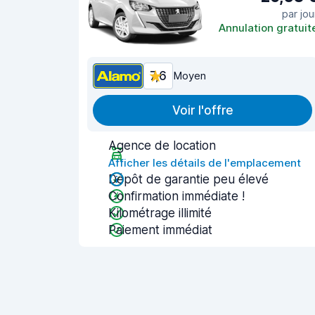
par jou
Annulation gratuit
7,6
Moyen
Voir l'offre
Agence de location
Afficher les détails de l'emplacement
Dépôt de garantie peu élevé
Confirmation immédiate !
Kilométrage illimité
Paiement immédiat