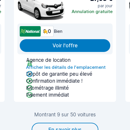
r
par jour
e
Annulation gratuite
8,0
Bien
Voir l'offre
Agence de location
Afficher les détails de l'emplacement
Dépôt de garantie peu élevé
Confirmation immédiate !
Kilométrage illimité
Paiement immédiat
Montrant 9 sur 50 voitures
En savoir plus