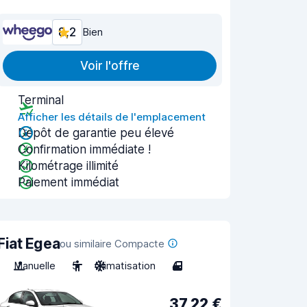
8,2
Bien
Voir l'offre
Terminal
Afficher les détails de l'emplacement
Dépôt de garantie peu élevé
Confirmation immédiate !
Kilométrage illimité
Paiement immédiat
Fiat Egea
ou similaire Compacte
Manuelle
5
Climatisation
4
37,22 €