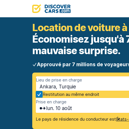
Location de voiture 
Économisez jusqu'à 70
mauvaise surprise.
Approuvé par 7 millions de voyageur
Lieu de prise en charge
Ankara, Turquie
Restitution au même endroit
Prise en charge
lun. 10 août
Le pays de résidence du conducteur est
États-