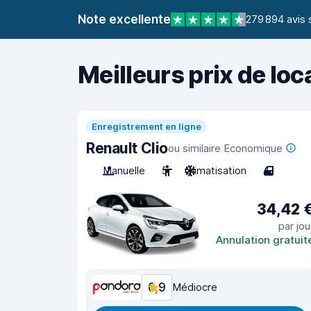
Note excellente
279 894 avis 
Meilleurs prix de loc
Enregistrement en ligne
Renault Clio
ou similaire Economique
Manuelle
5
Climatisation
4
34,42 
par jou
Annulation gratuit
6,9
Médiocre