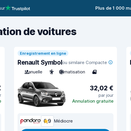
sur
Plus de 1 000 m
ation de voitures
Enregistrement en ligne
Renault Symbol
ou similaire Compacte
Manuelle
5
Climatisation
4
€
32,02 €
r
par jour
e
Annulation gratuite
6,9
Médiocre