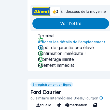
7,0
En dessous de la moyenne
Voir l'offre
Terminal
Afficher les détails de l'emplacement
Dépôt de garantie peu élevé
Confirmation immédiate !
Kilométrage illimité
Paiement immédiat
Enregistrement en ligne
Ford Courier
ou similaire Intermédiaire Break/Fourgon
Manuelle
4
Climatisation
5