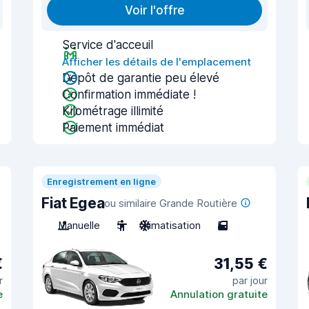
Voir l'offre
Service d'acceuil
Afficher les détails de l'emplacement
Dépôt de garantie peu élevé
Confirmation immédiate !
Kilométrage illimité
Paiement immédiat
Enregistrement en ligne
Fiat Egea
ou similaire Grande Routière
Manuelle
5
Climatisation
5
€
31,55 €
r
par jour
e
Annulation gratuite