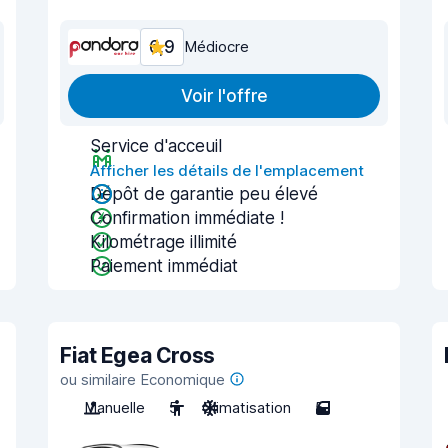
6,9
Médiocre
Voir l'offre
Service d'acceuil
Afficher les détails de l'emplacement
Dépôt de garantie peu élevé
Confirmation immédiate !
Kilométrage illimité
Paiement immédiat
Fiat Egea Cross
ou similaire Economique
Manuelle
5
Climatisation
5