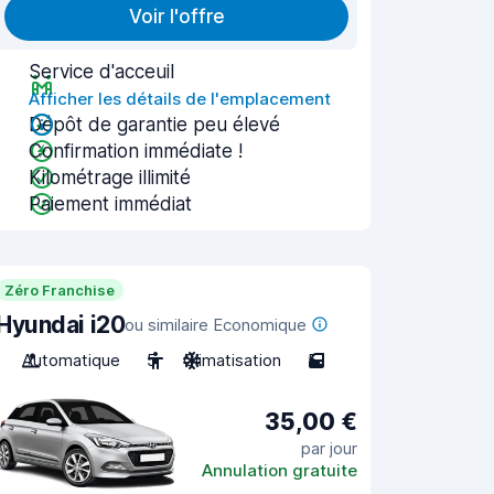
Voir l'offre
Service d'acceuil
Afficher les détails de l'emplacement
Dépôt de garantie peu élevé
Confirmation immédiate !
Kilométrage illimité
Paiement immédiat
Zéro Franchise
Hyundai i20
ou similaire Economique
Automatique
5
Climatisation
5
35,00 €
par jour
Annulation gratuite