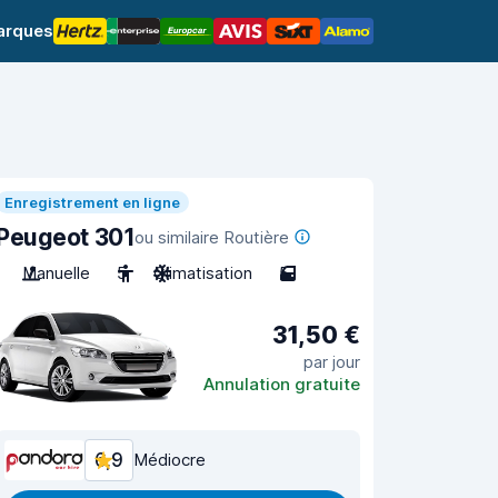
arques
Enregistrement en ligne
Peugeot 301
ou similaire Routière
Manuelle
5
Climatisation
5
31,50 €
par jour
Annulation gratuite
6,9
Médiocre