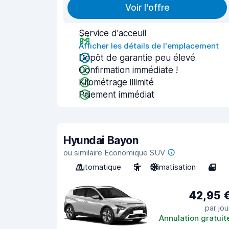
Voir l'offre
Service d'acceuil
Afficher les détails de l'emplacement
Dépôt de garantie peu élevé
Confirmation immédiate !
Kilométrage illimité
Paiement immédiat
Hyundai Bayon
ou similaire Economique SUV
Automatique
5
Climatisation
4
42,95 
par jou
Annulation gratuit