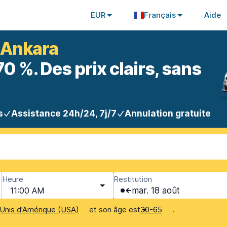
EUR
Français
Aide
à Ankara
 %. Des prix clairs, sans
s
Assistance 24h/24, 7j/7
Annulation gratuite
Heure
Restitution
11:00 AM
mar. 18 août
et son âge est
.
Unis d'Amérique (USA)
30-65