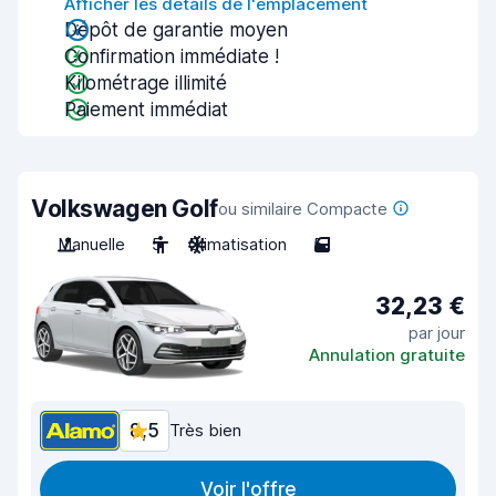
Afficher les détails de l'emplacement
Dépôt de garantie moyen
Confirmation immédiate !
Kilométrage illimité
Paiement immédiat
Volkswagen Golf
ou similaire Compacte
Manuelle
5
Climatisation
5
32,23 €
par jour
Annulation gratuite
8,5
Très bien
Voir l'offre