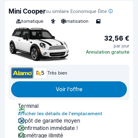
Mini Cooper
ou similaire Economique Élite
Automatique
5
Climatisation
5
32,56 €
par jour
Annulation gratuite
8,5
Très bien
Voir l'offre
Terminal
Afficher les détails de l'emplacement
Dépôt de garantie moyen
Confirmation immédiate !
Kilométrage illimité