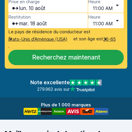
Prise en charge
Heure
lun. 10 août
11:00 AM
Restitution
Heure
mar. 18 août
11:00 AM
Le pays de résidence du conducteur est
et son âge est
États-Unis d'Amérique (USA)
30-65
.
Recherchez maintenant
Note excellente
279 962 avis sur
Plus de 1 000 marques