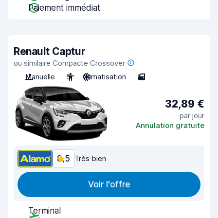
Paiement immédiat
Renault Captur
ou similaire Compacte Crossover
Manuelle
5
Climatisation
5
32,89 €
par jour
Annulation gratuite
8,5
Très bien
Voir l'offre
Terminal