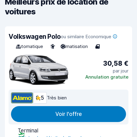
Meilleurs prix de location de
voitures
Volkswagen Polo
ou similaire Economique
Automatique
5
Climatisation
4
30,58 €
par jour
Annulation gratuite
8,5
Très bien
Voir l'offre
Terminal