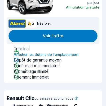
par jour
Annulation gratuite
8,5
Très bien
Voir l'offre
Terminal
Afficher les détails de l'emplacement
Dépôt de garantie moyen
Confirmation immédiate !
Kilométrage illimité
Paiement immédiat
Renault Clio
ou similaire Economique
Automatique
5
Climatisation
4