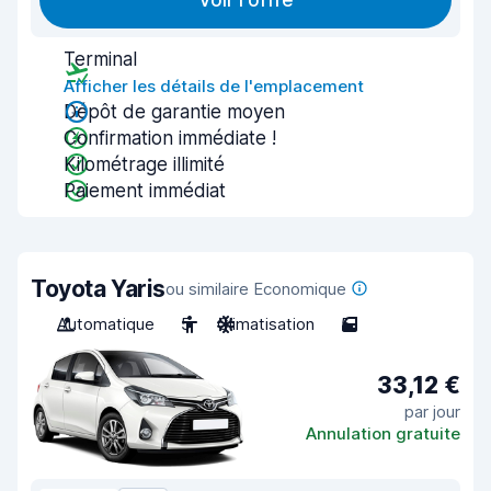
Voir l'offre
Terminal
Afficher les détails de l'emplacement
Dépôt de garantie moyen
Confirmation immédiate !
Kilométrage illimité
Paiement immédiat
Toyota Yaris
ou similaire Economique
Automatique
5
Climatisation
5
33,12 €
par jour
Annulation gratuite