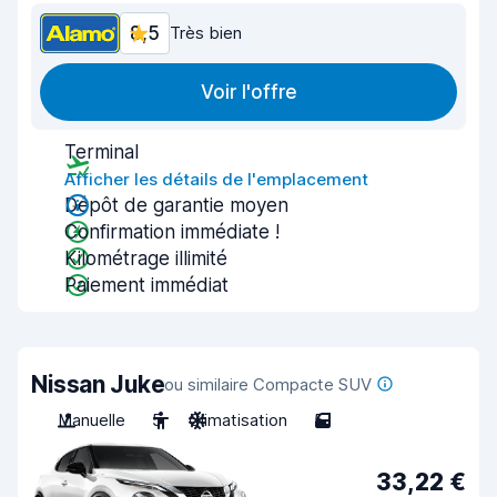
8,5
Très bien
Voir l'offre
Terminal
Afficher les détails de l'emplacement
Dépôt de garantie moyen
Confirmation immédiate !
Kilométrage illimité
Paiement immédiat
Nissan Juke
ou similaire Compacte SUV
Manuelle
5
Climatisation
5
33,22 €