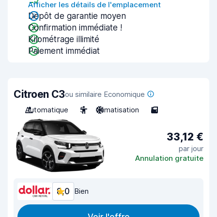
Afficher les détails de l'emplacement
Dépôt de garantie moyen
Confirmation immédiate !
Kilométrage illimité
Paiement immédiat
Citroen C3
ou similaire Economique
Automatique
5
Climatisation
5
33,12 €
par jour
Annulation gratuite
8,0
Bien