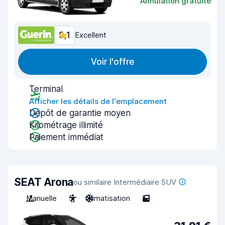
Annulation gratuite
9,1
Excellent
Voir l'offre
Terminal
Afficher les détails de l'emplacement
Dépôt de garantie moyen
Kilométrage illimité
Paiement immédiat
SEAT Arona
ou similaire Intermédiaire SUV
Manuelle
5
Climatisation
5