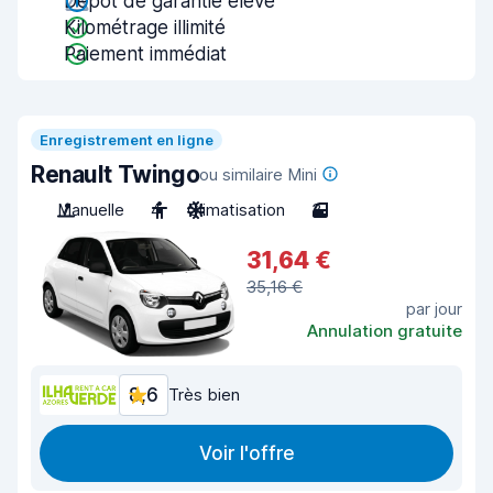
Dépôt de garantie élevé
Kilométrage illimité
Paiement immédiat
Enregistrement en ligne
Renault Twingo
ou similaire Mini
Manuelle
4
Climatisation
3
31,64 €
35,16 €
par jour
Annulation gratuite
8,6
Très bien
Voir l'offre