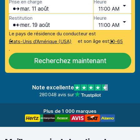
Prise en charge
Heure
mar. 11 août
11:00 AM
Restitution
Heure
mer. 19 août
11:00 AM
Le pays de résidence du conducteur est
et son âge est
États-Unis d'Amérique (USA)
30-65
.
Recherchez maintenant
Note excellente
280 048 avis sur
Plus de 1 000 marques