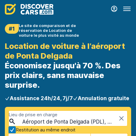
Le site de comparaison et de
#1
réservation de Location de
voiture le plus visité au monde
Location de voiture à l’aéroport
de Ponta Delgada
Économisez jusqu'à 70 %. Des
prix clairs, sans mauvaise
surprise.
Assistance 24h/24, 7j/7
Annulation gratuite
Lieu de prise en charge
Aéroport de Ponta Delgada (PDL), Ponta Delgada, Portugal - îles des Açores
Restitution au même endroit