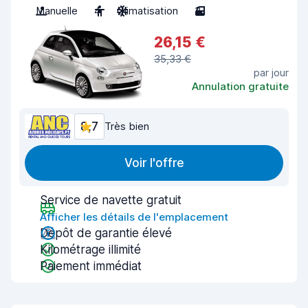
Manuelle
4
Climatisation
3
26,15 €
35,33 €
par jour
Annulation gratuite
8,7
Très bien
Voir l'offre
Service de navette gratuit
Afficher les détails de l'emplacement
Dépôt de garantie élevé
Kilométrage illimité
Paiement immédiat