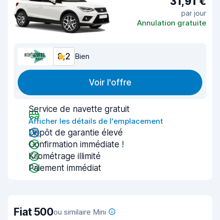
31,91 €
par jour
Annulation gratuite
8,2
Bien
Voir l'offre
Service de navette gratuit
Afficher les détails de l'emplacement
Dépôt de garantie élevé
Confirmation immédiate !
Kilométrage illimité
Paiement immédiat
Fiat 500
ou similaire Mini