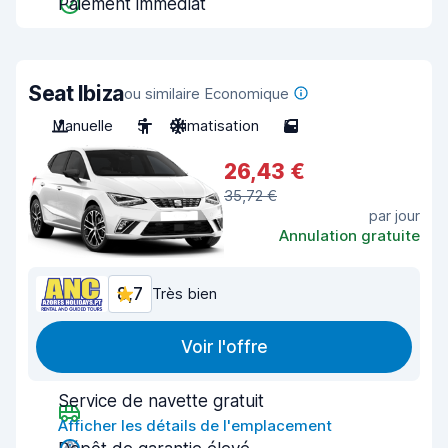
Paiement immédiat
Seat Ibiza
ou similaire Economique
Manuelle
5
Climatisation
5
26,43 €
35,72 €
par jour
Annulation gratuite
8,7
Très bien
Voir l'offre
Service de navette gratuit
Afficher les détails de l'emplacement