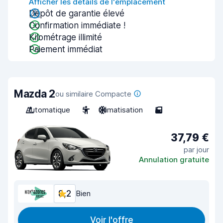
Afficher les détails de l'emplacement
Dépôt de garantie élevé
Confirmation immédiate !
Kilométrage illimité
Paiement immédiat
Mazda 2
ou similaire Compacte
Automatique
5
Climatisation
5
37,79 €
par jour
Annulation gratuite
8,2
Bien
Voir l'offre