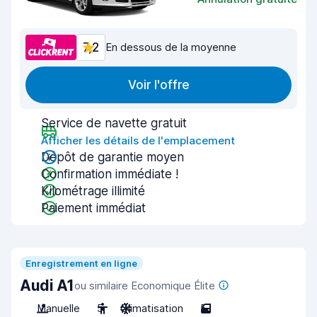
7,2
En dessous de la moyenne
Voir l'offre
Service de navette gratuit
Afficher les détails de l'emplacement
Dépôt de garantie moyen
Confirmation immédiate !
Kilométrage illimité
Paiement immédiat
Enregistrement en ligne
Audi A1
ou similaire Economique Élite
Manuelle
5
Climatisation
5