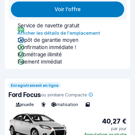
Voir l'offre
Service de navette gratuit
Afficher les détails de l'emplacement
Dépôt de garantie moyen
Confirmation immédiate !
Kilométrage illimité
Paiement immédiat
Enregistrement en ligne
Ford Focus
ou similaire Compacte
Manuelle
5
Climatisation
5
40,27 €
par jour
Annulation gratuite