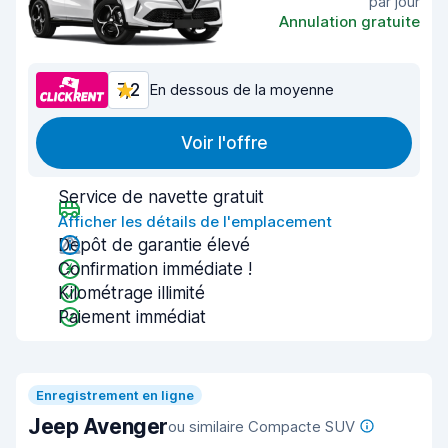
par jour
Annulation gratuite
7,2
En dessous de la moyenne
Voir l'offre
Service de navette gratuit
Afficher les détails de l'emplacement
Dépôt de garantie élevé
Confirmation immédiate !
Kilométrage illimité
Paiement immédiat
Enregistrement en ligne
Jeep Avenger
ou similaire Compacte SUV