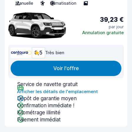
Manuelle
5
Climatisation
5
39,23 €
par jour
Annulation gratuite
8,5
Très bien
Voir l'offre
Service de navette gratuit
Afficher les détails de l'emplacement
Dépôt de garantie moyen
Confirmation immédiate !
Kilométrage illimité
Paiement immédiat