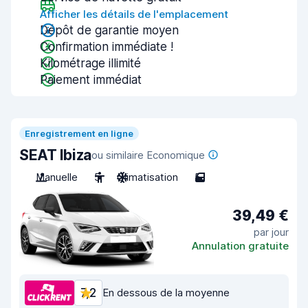
Afficher les détails de l'emplacement
Dépôt de garantie moyen
Confirmation immédiate !
Kilométrage illimité
Paiement immédiat
Enregistrement en ligne
SEAT Ibiza
ou similaire Economique
Manuelle
5
Climatisation
5
39,49 €
par jour
Annulation gratuite
7,2
En dessous de la moyenne