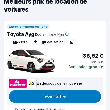
Meilleurs prix de location de
voitures
Enregistrement en ligne
Toyota Aygo
ou similaire Mini
Manuelle
4
Climatisation
4
38,52 €
par jour
Annulation gratuite
7,2
En dessous de la moyenne
Voir l'offre
Service de navette gratuit