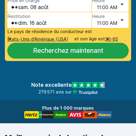
Prise en charge
Heure
sam. 08 août
11:00 AM
Restitution
Heure
dim. 16 août
11:00 AM
Le pays de résidence du conducteur est
et son âge est
.
États-Unis d'Amérique (USA)
30-65
Recherchez maintenant
Note excellente
279 571 avis sur
Plus de 1 000 marques