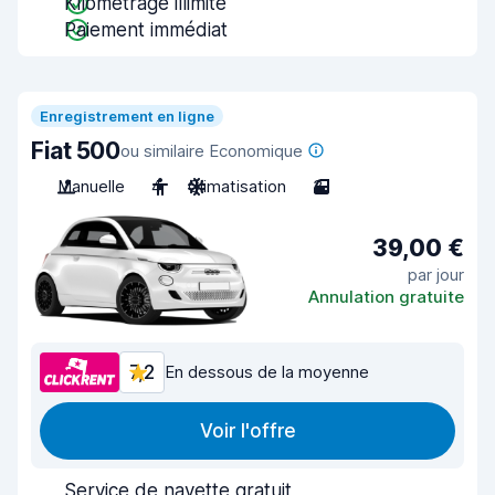
Kilométrage illimité
Paiement immédiat
Enregistrement en ligne
Fiat 500
ou similaire Economique
Manuelle
4
Climatisation
3
39,00 €
par jour
Annulation gratuite
7,2
En dessous de la moyenne
Voir l'offre
Service de navette gratuit