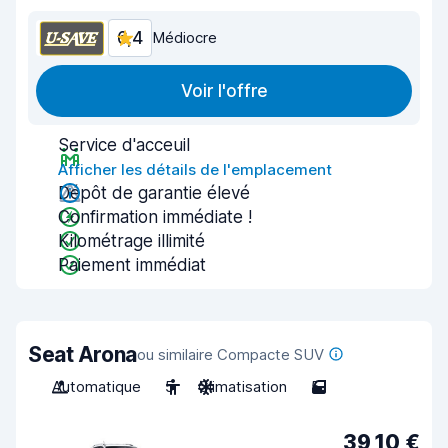
6,4
Médiocre
Voir l'offre
Service d'acceuil
Afficher les détails de l'emplacement
Dépôt de garantie élevé
Confirmation immédiate !
Kilométrage illimité
Paiement immédiat
Seat Arona
ou similaire Compacte SUV
Automatique
5
Climatisation
5
39,10 €