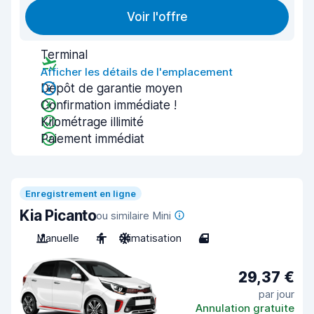
Voir l'offre
Terminal
Afficher les détails de l'emplacement
Dépôt de garantie moyen
Confirmation immédiate !
Kilométrage illimité
Paiement immédiat
Enregistrement en ligne
Kia Picanto
ou similaire Mini
Manuelle
4
Climatisation
4
29,37 €
par jour
Annulation gratuite