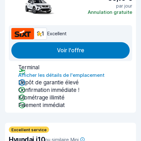
par jour
Annulation gratuite
9,1
Excellent
Voir l'offre
Terminal
Afficher les détails de l'emplacement
Dépôt de garantie élevé
Confirmation immédiate !
Kilométrage illimité
Paiement immédiat
Excellent service
Hyundai i10
ou similaire Mini