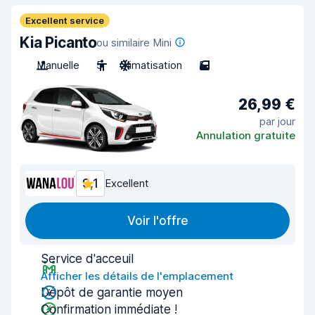
Excellent service
Kia Picanto
ou similaire Mini
Manuelle
5
Climatisation
5
26,99 €
par jour
Annulation gratuite
9,1
Excellent
Voir l'offre
Service d'acceuil
Afficher les détails de l'emplacement
Dépôt de garantie moyen
Confirmation immédiate !