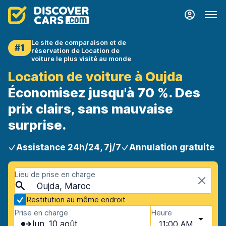
Le site de comparaison et de
#1
réservation de Location de
voiture le plus visité au monde
Location de voiture à Oujda
Économisez jusqu'à 70 %. Des
prix clairs, sans mauvaise
surprise.
Assistance 24h/24, 7j/7
Annulation gratuite
Lieu de prise en charge
Oujda, Maroc
Restitution au même endroit
Prise en charge
Heure
lun. 10 août
11:00 AM