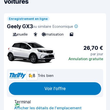
voitures
Enregistrement en ligne
Geely GX3
ou similaire Economique
Manuelle
5
Climatisation
5
26,70 €
par jour
Annulation gratuite
8,8
Très bien
Voir l'offre
Terminal
Afficher les détails de l'emplacement