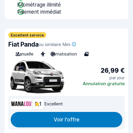
Kilométrage illimité
Paiement immédiat
Excellent service
Fiat Panda
ou similaire Mini
Manuelle
4
Climatisation
4
26,99 €
par jour
Annulation gratuite
9,1
Excellent
Voir l'offre