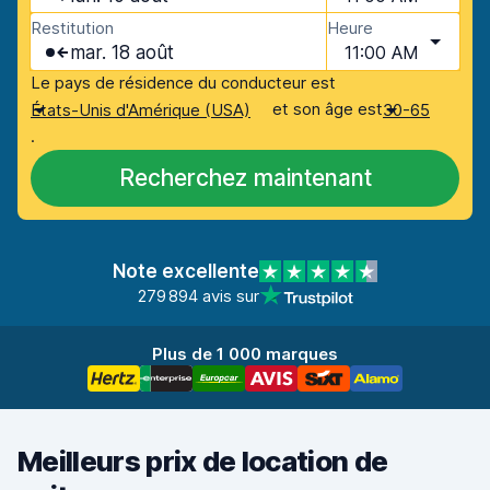
Restitution
Heure
mar. 18 août
11:00 AM
Le pays de résidence du conducteur est
et son âge est
États-Unis d'Amérique (USA)
30-65
.
Recherchez maintenant
Note excellente
279 894 avis sur
Plus de 1 000 marques
Meilleurs prix de location de