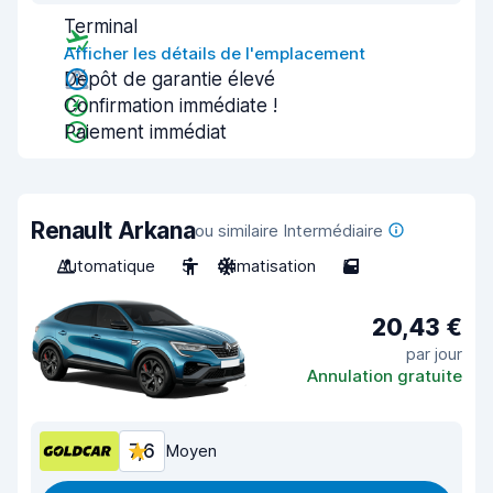
Terminal
Afficher les détails de l'emplacement
Dépôt de garantie élevé
Confirmation immédiate !
Paiement immédiat
Renault Arkana
ou similaire Intermédiaire
Automatique
5
Climatisation
5
20,43 €
par jour
Annulation gratuite
7,6
Moyen