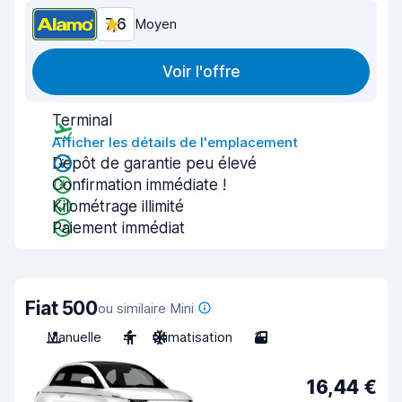
7,6
Moyen
Voir l'offre
Terminal
Afficher les détails de l'emplacement
Dépôt de garantie peu élevé
Confirmation immédiate !
Kilométrage illimité
Paiement immédiat
Fiat 500
ou similaire Mini
Manuelle
4
Climatisation
3
16,44 €