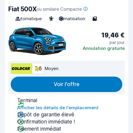
Fiat 500X
ou similaire Compacte
Automatique
5
Climatisation
5
19,46 €
par jour
Annulation gratuite
7,6
Moyen
Voir l'offre
Terminal
Afficher les détails de l'emplacement
Dépôt de garantie élevé
Confirmation immédiate !
Paiement immédiat