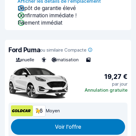
Afficher les détails de l'emplacement
Dépôt de garantie élevé
Confirmation immédiate !
Paiement immédiat
Ford Puma
ou similaire Compacte
Manuelle
5
Climatisation
5
19,27 €
par jour
Annulation gratuite
7,6
Moyen
Voir l'offre