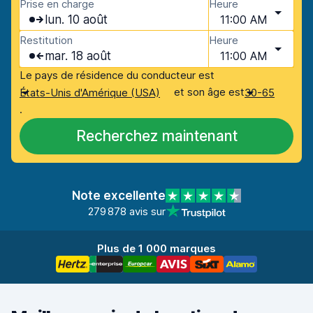
Prise en charge
Heure
lun. 10 août
11:00 AM
Restitution
Heure
mar. 18 août
11:00 AM
Le pays de résidence du conducteur est
et son âge est
États-Unis d'Amérique (USA)
30-65
.
Recherchez maintenant
Note excellente
279 878 avis sur
Plus de 1 000 marques