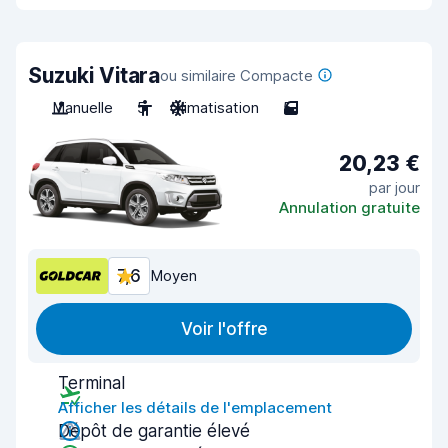
Suzuki Vitara
ou similaire Compacte
Manuelle
5
Climatisation
5
20,23 €
par jour
Annulation gratuite
7,6
Moyen
Voir l'offre
Terminal
Afficher les détails de l'emplacement
Dépôt de garantie élevé