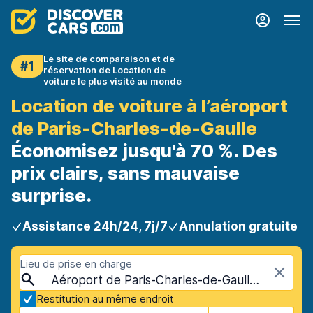
Le site de comparaison et de
#1
réservation de Location de
voiture le plus visité au monde
Location de voiture à l’aéroport
de Paris-Charles-de-Gaulle
Économisez jusqu'à 70 %. Des
prix clairs, sans mauvaise
surprise.
Assistance 24h/24, 7j/7
Annulation gratuite
Lieu de prise en charge
Aéroport de Paris-Charles-de-Gaulle (CDG), Paris, France
Restitution au même endroit