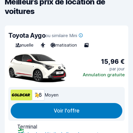
Meilleurs prix de location de
voitures
Toyota Aygo
ou similaire Mini
Manuelle
4
Climatisation
3
15,96 €
par jour
Annulation gratuite
7,6
Moyen
Voir l'offre
Terminal