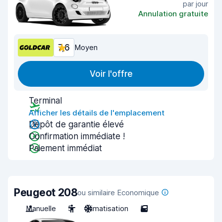
par jour
Annulation gratuite
7,6
Moyen
Voir l'offre
Terminal
Afficher les détails de l'emplacement
Dépôt de garantie élevé
Confirmation immédiate !
Paiement immédiat
Peugeot 208
ou similaire Economique
Manuelle
5
Climatisation
5