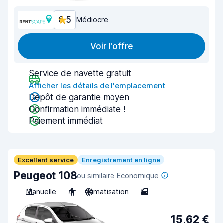
6,5
Médiocre
Voir l'offre
Service de navette gratuit
Afficher les détails de l'emplacement
Dépôt de garantie moyen
Confirmation immédiate !
Paiement immédiat
Excellent service
Enregistrement en ligne
Peugeot 108
ou similaire Economique
Manuelle
4
Climatisation
5
15,62 €