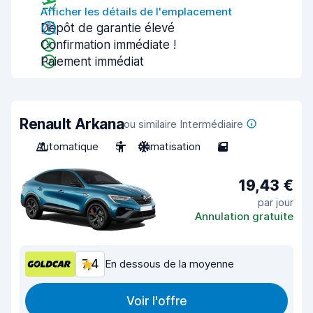
Afficher les détails de l'emplacement
Dépôt de garantie élevé
Confirmation immédiate !
Paiement immédiat
Renault Arkana
ou similaire Intermédiaire
Automatique
5
Climatisation
5
19,43 €
par jour
Annulation gratuite
7,4
En dessous de la moyenne
Voir l'offre