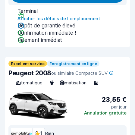
Terminal
Afficher les détails de l'emplacement
Dépôt de garantie élevé
Confirmation immédiate !
Paiement immédiat
Excellent service
Enregistrement en ligne
Peugeot 2008
ou similaire Compacte SUV
Automatique
5
Climatisation
5
23,55 €
par jour
Annulation gratuite
8,1
Bien