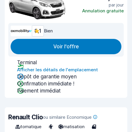
par jour
Annulation gratuite
8,1
Bien
Voir l'offre
Terminal
Afficher les détails de l'emplacement
Dépôt de garantie moyen
Confirmation immédiate !
Paiement immédiat
Renault Clio
ou similaire Economique
Automatique
4
Climatisation
4