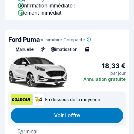
Confirmation immédiate !
Paiement immédiat
Ford Puma
ou similaire Compacte
Manuelle
5
Climatisation
5
18,33 €
par jour
Annulation gratuite
7,4
En dessous de la moyenne
Voir l'offre
Terminal