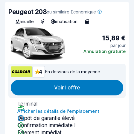
Peugeot 208
ou similaire Economique
Manuelle
5
Climatisation
5
15,89 €
par jour
Annulation gratuite
7,4
En dessous de la moyenne
Voir l'offre
Terminal
Afficher les détails de l'emplacement
Dépôt de garantie élevé
Confirmation immédiate !
Paiement immédiat