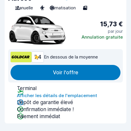
Manuelle
4
Climatisation
3
15,73 €
par jour
Annulation gratuite
7,4
En dessous de la moyenne
Voir l'offre
Terminal
Afficher les détails de l'emplacement
Dépôt de garantie élevé
Confirmation immédiate !
Paiement immédiat