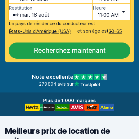
Restitution
Heure
mar. 18 août
11:00 AM
Le pays de résidence du conducteur est
et son âge est
États-Unis d'Amérique (USA)
30-65
.
Recherchez maintenant
Note excellente
279 894 avis sur
Plus de 1 000 marques
Meilleurs prix de location de