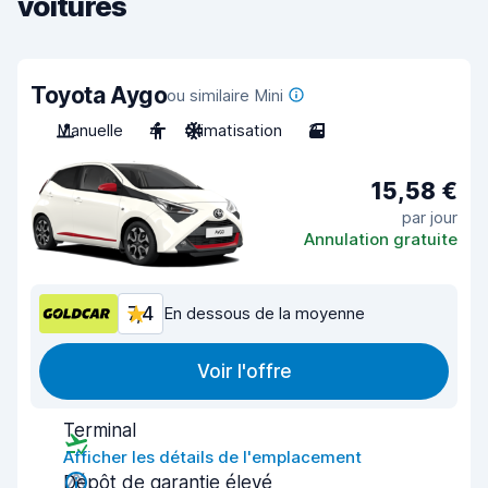
voitures
Toyota Aygo
ou similaire Mini
Manuelle
4
Climatisation
3
15,58 €
par jour
Annulation gratuite
7,4
En dessous de la moyenne
Voir l'offre
Terminal
Afficher les détails de l'emplacement
Dépôt de garantie élevé