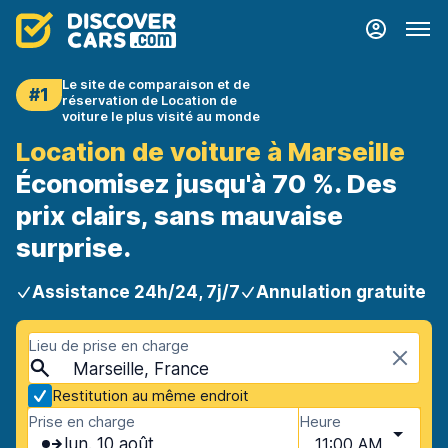
Le site de comparaison et de
#1
réservation de Location de
voiture le plus visité au monde
Location de voiture à Marseille
Économisez jusqu'à 70 %. Des
prix clairs, sans mauvaise
surprise.
Assistance 24h/24, 7j/7
Annulation gratuite
Lieu de prise en charge
Marseille, France
Restitution au même endroit
Prise en charge
Heure
lun. 10 août
11:00 AM