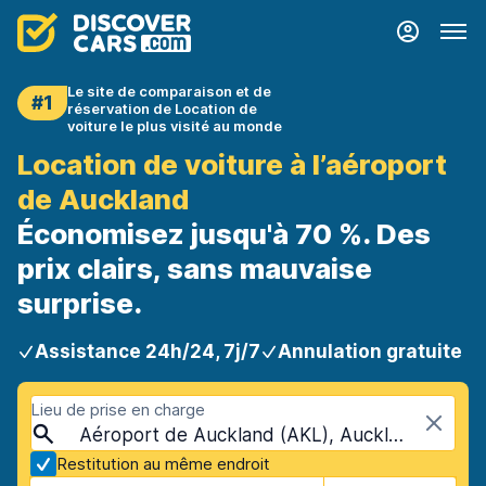
Le site de comparaison et de
#1
réservation de Location de
voiture le plus visité au monde
Location de voiture à l’aéroport
de Auckland
Économisez jusqu'à 70 %. Des
prix clairs, sans mauvaise
surprise.
Assistance 24h/24, 7j/7
Annulation gratuite
Lieu de prise en charge
Aéroport de Auckland (AKL), Auckland, Nouvelle-Zélande
Restitution au même endroit