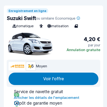
Enregistrement en ligne
Suzuki Swift
ou similaire Economique
Automatique
5
Climatisation
4
4,20 €
par jour
Annulation gratuite
7,6
Moyen
Voir l'offre
Service de navette gratuit
Afficher les détails de l'emplacement
Dépôt de garantie moyen