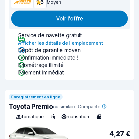
7,6
Moyen
Voir l'offre
Service de navette gratuit
Afficher les détails de l'emplacement
Dépôt de garantie moyen
Confirmation immédiate !
Kilométrage illimité
Paiement immédiat
Enregistrement en ligne
Toyota Premio
ou similaire Compacte
Automatique
5
Climatisation
4
4,27 €