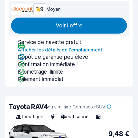
7,9
Moyen
Voir l'offre
Service de navette gratuit
Afficher les détails de l'emplacement
Dépôt de garantie peu élevé
Confirmation immédiate !
Kilométrage illimité
Paiement immédiat
Toyota RAV4
ou similaire Compacte SUV
Automatique
5
Climatisation
5
9,48 €