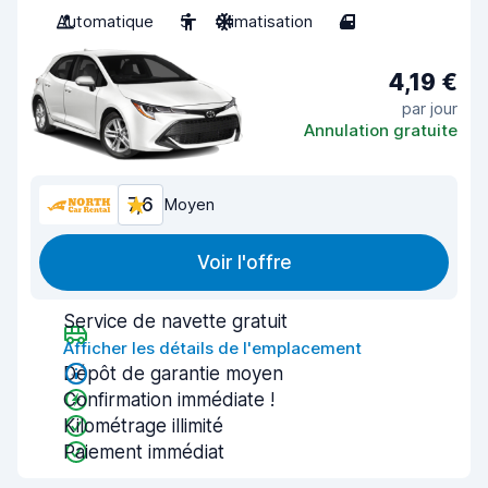
Automatique
5
Climatisation
4
4,19 €
par jour
Annulation gratuite
7,6
Moyen
Voir l'offre
Service de navette gratuit
Afficher les détails de l'emplacement
Dépôt de garantie moyen
Confirmation immédiate !
Kilométrage illimité
Paiement immédiat