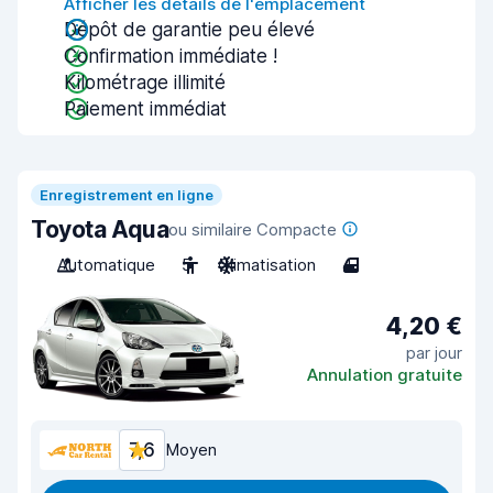
Afficher les détails de l'emplacement
Dépôt de garantie peu élevé
Confirmation immédiate !
Kilométrage illimité
Paiement immédiat
Enregistrement en ligne
Toyota Aqua
ou similaire Compacte
Automatique
5
Climatisation
4
4,20 €
par jour
Annulation gratuite
7,6
Moyen