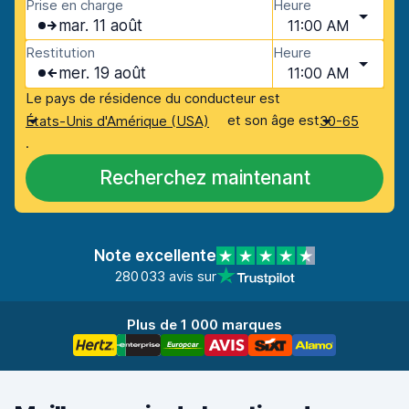
Prise en charge
Heure
mar. 11 août
11:00 AM
Restitution
Heure
mer. 19 août
11:00 AM
Le pays de résidence du conducteur est
et son âge est
États-Unis d'Amérique (USA)
30-65
.
Recherchez maintenant
Note excellente
280 033 avis sur
Plus de 1 000 marques