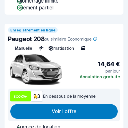
Kilométrage illimité
Paiement partiel
Enregistrement en ligne
Peugeot 208
ou similaire Economique
Manuelle
4
Climatisation
5
14,64 €
par jour
Annulation gratuite
7,3
En dessous de la moyenne
Voir l'offre
Agence de location