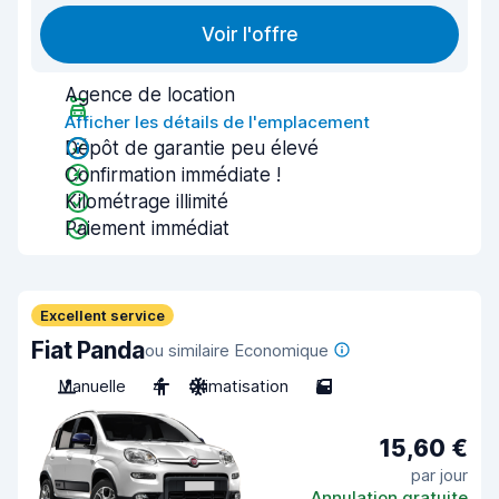
Voir l'offre
Agence de location
Afficher les détails de l'emplacement
Dépôt de garantie peu élevé
Confirmation immédiate !
Kilométrage illimité
Paiement immédiat
Excellent service
Fiat Panda
ou similaire Economique
Manuelle
4
Climatisation
5
15,60 €
par jour
Annulation gratuite