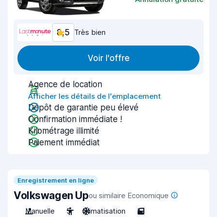
8,5
Très bien
Voir l'offre
Agence de location
Afficher les détails de l'emplacement
Dépôt de garantie peu élevé
Confirmation immédiate !
Kilométrage illimité
Paiement immédiat
Enregistrement en ligne
Volkswagen Up
ou similaire Economique
Manuelle
5
Climatisation
5