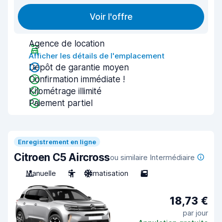
Voir l'offre
Agence de location
Afficher les détails de l'emplacement
Dépôt de garantie moyen
Confirmation immédiate !
Kilométrage illimité
Paiement partiel
Enregistrement en ligne
Citroen C5 Aircross
ou similaire Intermédiaire
Manuelle
5
Climatisation
5
18,73 €
par jour