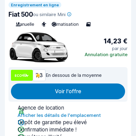
Enregistrement en ligne
Fiat 500
ou similaire Mini
Manuelle
4
Climatisation
3
14,23 €
par jour
Annulation gratuite
7,3
En dessous de la moyenne
Voir l'offre
Agence de location
Afficher les détails de l'emplacement
Dépôt de garantie peu élevé
Confirmation immédiate !