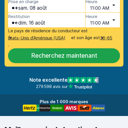
Prise en charge
Heure
sam. 08 août
11:00 AM
Restitution
Heure
dim. 16 août
11:00 AM
Le pays de résidence du conducteur est
et son âge est
États-Unis d'Amérique (USA)
30-65
.
Recherchez maintenant
Note excellente
279 598 avis sur
Plus de 1 000 marques