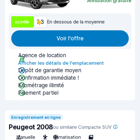
Annulation gratuite
7,3
En dessous de la moyenne
Voir l'offre
Agence de location
Afficher les détails de l'emplacement
Dépôt de garantie moyen
Confirmation immédiate !
Kilométrage illimité
Paiement partiel
Enregistrement en ligne
Peugeot 2008
ou similaire Compacte SUV
Manuelle
5
Climatisation
5