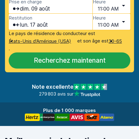
Prise en charge
Heure
dim. 09 août
11:00 AM
Restitution
Heure
lun. 17 août
11:00 AM
Le pays de résidence du conducteur est
et son âge est
États-Unis d'Amérique (USA)
30-65
.
Recherchez maintenant
Note excellente
279 803 avis sur
Plus de 1 000 marques