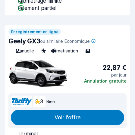
Kilométrage illimité
Paiement partiel
Enregistrement en ligne
Geely GX3
ou similaire Economique
Manuelle
5
Climatisation
5
22,87 €
par jour
Annulation gratuite
8,3
Bien
Voir l'offre
Terminal