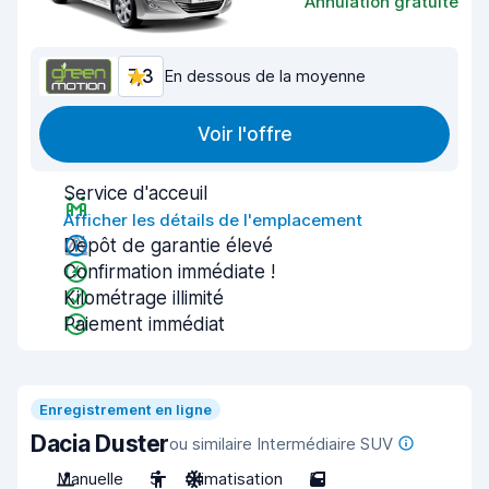
Annulation gratuite
7,3
En dessous de la moyenne
Voir l'offre
Service d'acceuil
Afficher les détails de l'emplacement
Dépôt de garantie élevé
Confirmation immédiate !
Kilométrage illimité
Paiement immédiat
Enregistrement en ligne
Dacia Duster
ou similaire Intermédiaire SUV
Manuelle
5
Climatisation
5