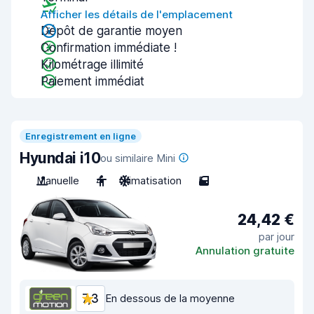
Afficher les détails de l'emplacement
Dépôt de garantie moyen
Confirmation immédiate !
Kilométrage illimité
Paiement immédiat
Enregistrement en ligne
Hyundai i10
ou similaire Mini
Manuelle
4
Climatisation
5
24,42 €
par jour
Annulation gratuite
7,3
En dessous de la moyenne