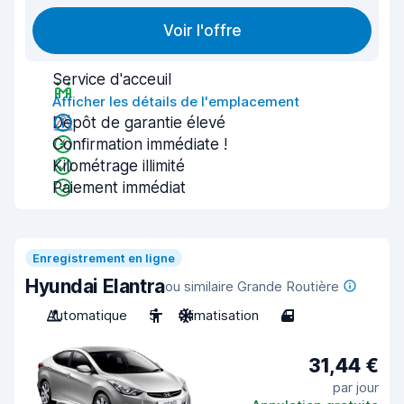
Voir l'offre
Service d'acceuil
Afficher les détails de l'emplacement
Dépôt de garantie élevé
Confirmation immédiate !
Kilométrage illimité
Paiement immédiat
Enregistrement en ligne
Hyundai Elantra
ou similaire Grande Routière
Automatique
5
Climatisation
4
31,44 €
par jour