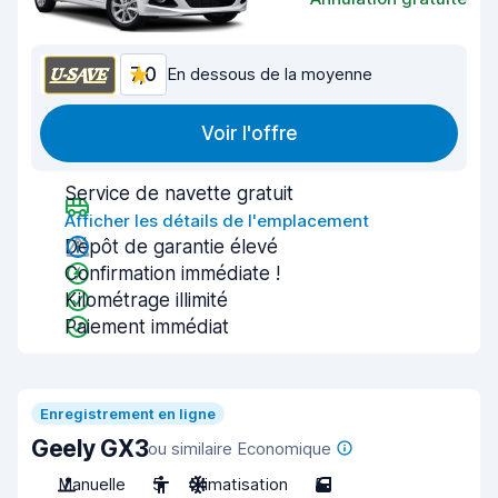
7,0
En dessous de la moyenne
Voir l'offre
Service de navette gratuit
Afficher les détails de l'emplacement
Dépôt de garantie élevé
Confirmation immédiate !
Kilométrage illimité
Paiement immédiat
Enregistrement en ligne
Geely GX3
ou similaire Economique
Manuelle
5
Climatisation
5