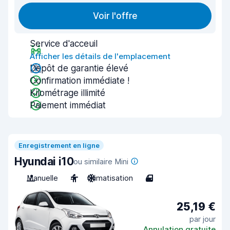
Voir l'offre
Service d'acceuil
Afficher les détails de l'emplacement
Dépôt de garantie élevé
Confirmation immédiate !
Kilométrage illimité
Paiement immédiat
Enregistrement en ligne
Hyundai i10
ou similaire Mini
Manuelle
4
Climatisation
4
25,19 €
par jour
Annulation gratuite