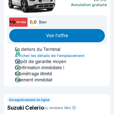
Annulation gratuite
8,0
Bien
Voir l'offre
En dehors du Terminal
Afficher les détails de l'emplacement
Dépôt de garantie moyen
Confirmation immédiate !
Kilométrage illimité
Paiement immédiat
Enregistrement en ligne
Suzuki Celerio
ou similaire Mini