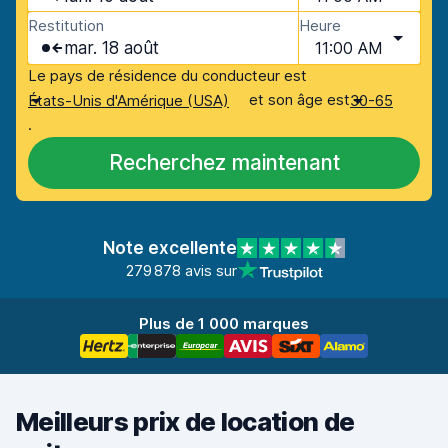
Restitution
Heure
mar. 18 août
11:00 AM
Le pays de résidence du conducteur est
et son âge est
États-Unis d'Amérique (USA)
30-65
.
Recherchez maintenant
Note excellente
279 878 avis sur
Plus de 1 000 marques
Meilleurs prix de location de