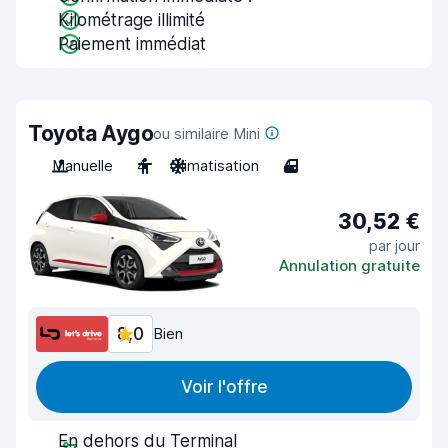
Kilométrage illimité
Paiement immédiat
Toyota Aygo
ou similaire Mini
Manuelle
4
Climatisation
4
30,52 €
par jour
Annulation gratuite
8,0
Bien
Voir l'offre
En dehors du Terminal