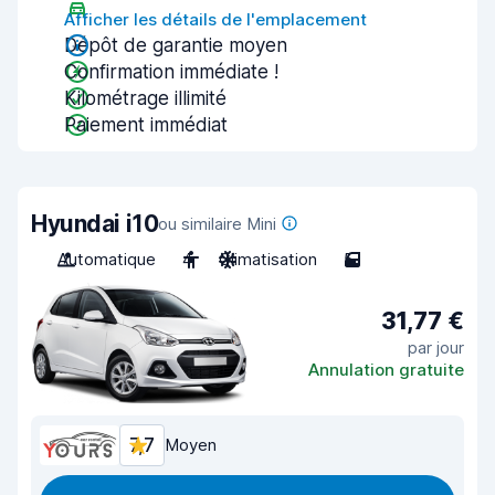
Afficher les détails de l'emplacement
Dépôt de garantie moyen
Confirmation immédiate !
Kilométrage illimité
Paiement immédiat
Hyundai i10
ou similaire Mini
Automatique
4
Climatisation
5
31,77 €
par jour
Annulation gratuite
7,7
Moyen