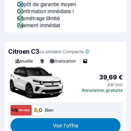
Dépôt de garantie moyen
Confirmation immédiate !
Kilométrage illimité
Paiement immédiat
Citroen C3
ou similaire Compacte
Manuelle
5
Climatisation
5
39,69 €
par jour
Annulation gratuite
8,0
Bien
Voir l'offre