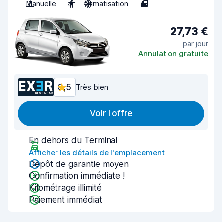
Manuelle
4
Climatisation
4
27,73 €
par jour
Annulation gratuite
8,5
Très bien
Voir l'offre
En dehors du Terminal
Afficher les détails de l'emplacement
Dépôt de garantie moyen
Confirmation immédiate !
Kilométrage illimité
Paiement immédiat