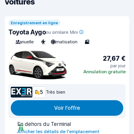
voitures
Enregistrement en ligne
Toyota Aygo
ou similaire Mini
Manuelle
4
Climatisation
3
27,67 €
par jour
Annulation gratuite
8,5
Très bien
Voir l'offre
En dehors du Terminal
Afficher les détails de l'emplacement