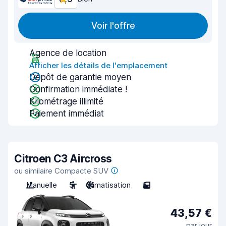
Voir l'offre
Agence de location
Afficher les détails de l'emplacement
Dépôt de garantie moyen
Confirmation immédiate !
Kilométrage illimité
Paiement immédiat
Citroen C3 Aircross
ou similaire Compacte SUV
Manuelle
5
Climatisation
5
43,57 €
par jour