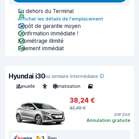
En dehors du Terminal
Afficher les détails de l'emplacement
Dépôt de garantie moyen
Confirmation immédiate !
Kilométrage illimité
Paiement immédiat
Hyundai i30
ou similaire Intermédiaire
Manuelle
5
Climatisation
3
38,24 €
42,49 €
par jour
Annulation gratuite
8,3
Bien