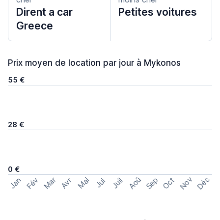
Dirent a car
Petites voitures
Greece
Prix moyen de location par jour à Mykonos
55 €
28 €
0 €
Nov
Déc
Aoû
Sep
Mar
Fév
Oct
Jan
Mai
Avr
Juil
Jui