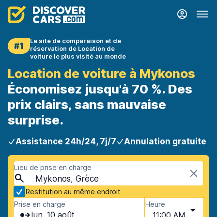
Le site de comparaison et de
#1
réservation de Location de
voiture le plus visité au monde
Location de voiture à Mykonos
Économisez jusqu'à 70 %. Des
prix clairs, sans mauvaise
surprise.
Assistance 24h/24, 7j/7
Annulation gratuite
Lieu de prise en charge
Mykonos, Grèce
Restitution au même endroit
Prise en charge
Heure
lun. 10 août
11:00 AM