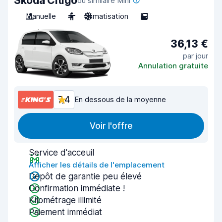
Skoda Citigo
ou similaire Mini
Manuelle
4
Climatisation
5
36,13 €
par jour
Annulation gratuite
7,4
En dessous de la moyenne
Voir l'offre
Service d'acceuil
Afficher les détails de l'emplacement
Dépôt de garantie peu élevé
Confirmation immédiate !
Kilométrage illimité
Paiement immédiat