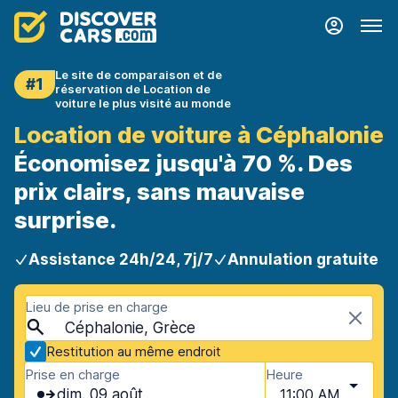
Le site de comparaison et de
#1
réservation de Location de
voiture le plus visité au monde
Location de voiture à Céphalonie
Économisez jusqu'à 70 %. Des
prix clairs, sans mauvaise
surprise.
Assistance 24h/24, 7j/7
Annulation gratuite
Lieu de prise en charge
Céphalonie, Grèce
Restitution au même endroit
Prise en charge
Heure
dim. 09 août
11:00 AM