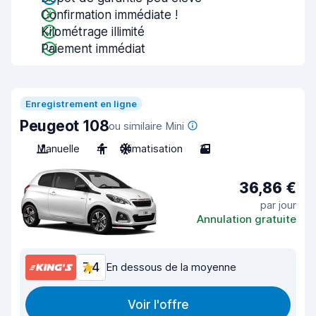
Confirmation immédiate !
Kilométrage illimité
Paiement immédiat
Enregistrement en ligne
Peugeot 108
ou similaire Mini
Manuelle
4
Climatisation
3
36,86 €
par jour
Annulation gratuite
7,4
En dessous de la moyenne
Voir l'offre