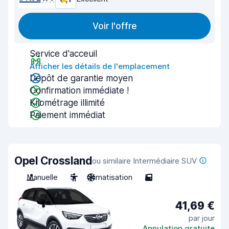
Voir l'offre
Service d'acceuil
Afficher les détails de l'emplacement
Dépôt de garantie moyen
Confirmation immédiate !
Kilométrage illimité
Paiement immédiat
Opel Crossland
ou similaire Intermédiaire SUV
Manuelle
5
Climatisation
5
41,69 €
par jour
Annulation gratuite