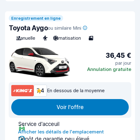
Enregistrement en ligne
Toyota Aygo
ou similaire Mini
Manuelle
4
Climatisation
3
36,45 €
par jour
Annulation gratuite
7,4
En dessous de la moyenne
Voir l'offre
Service d'acceuil
Afficher les détails de l'emplacement
Dépôt de garantie peu élevé