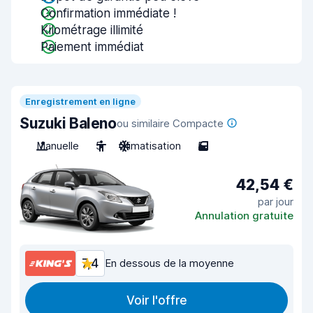
Confirmation immédiate !
Kilométrage illimité
Paiement immédiat
Enregistrement en ligne
Suzuki Baleno
ou similaire Compacte
Manuelle
5
Climatisation
5
42,54 €
par jour
Annulation gratuite
7,4
En dessous de la moyenne
Voir l'offre