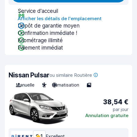
Service d'acceuil
Afficher les détails de l'emplacement
Dépôt de garantie moyen
Confirmation immédiate !
Kilométrage illimité
Paiement immédiat
Nissan Pulsar
ou similaire Routière
Manuelle
5
Climatisation
5
38,54 €
par jour
Annulation gratuite
9,1
Excellent