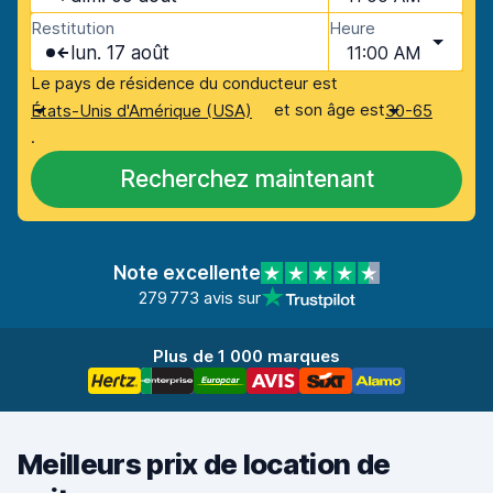
Restitution
Heure
lun. 17 août
11:00 AM
Le pays de résidence du conducteur est
et son âge est
États-Unis d'Amérique (USA)
30-65
.
Recherchez maintenant
Note excellente
279 773 avis sur
Plus de 1 000 marques
Meilleurs prix de location de