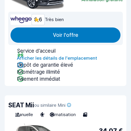
8,6
Très bien
Voir l'offre
Service d'acceuil
Afficher les détails de l'emplacement
Dépôt de garantie élevé
Kilométrage illimité
Paiement immédiat
SEAT Mii
ou similaire Mini
Manuelle
4
Climatisation
3
34,07 €