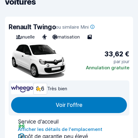
voitures
Renault Twingo
ou similaire Mini
Manuelle
4
Climatisation
5
33,62 €
par jour
Annulation gratuite
8,6
Très bien
Voir l'offre
Service d'acceuil
Afficher les détails de l'emplacement
Dépôt de garantie peu élevé