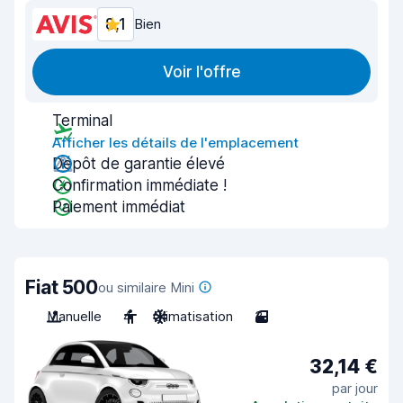
8,1
Bien
Voir l'offre
Terminal
Afficher les détails de l'emplacement
Dépôt de garantie élevé
Confirmation immédiate !
Paiement immédiat
Fiat 500
ou similaire Mini
Manuelle
4
Climatisation
3
32,14 €
par jour