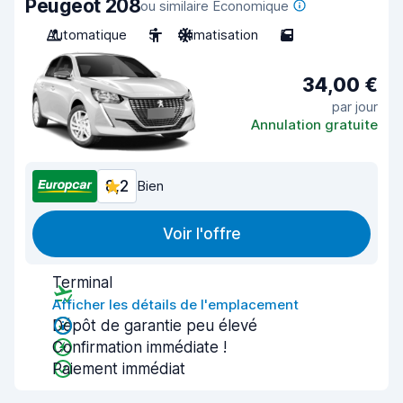
Peugeot 208
ou similaire Economique
Automatique
5
Climatisation
5
34,00 €
par jour
Annulation gratuite
8,2
Bien
Voir l'offre
Terminal
Afficher les détails de l'emplacement
Dépôt de garantie peu élevé
Confirmation immédiate !
Paiement immédiat