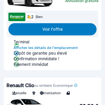
Annulation gratuite
8,2
Bien
Voir l'offre
Terminal
Afficher les détails de l'emplacement
Dépôt de garantie peu élevé
Confirmation immédiate !
Paiement immédiat
Renault Clio
ou similaire Economique
Manuelle
5
Climatisation
4