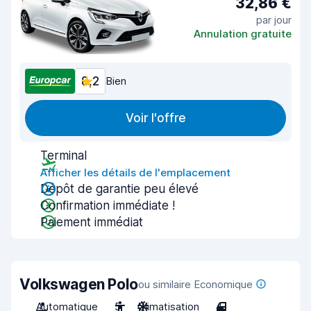
32,86 €
par jour
Annulation gratuite
8,2
Bien
Voir l'offre
Terminal
Afficher les détails de l'emplacement
Dépôt de garantie peu élevé
Confirmation immédiate !
Paiement immédiat
Volkswagen Polo
ou similaire Economique
Automatique
5
Climatisation
4