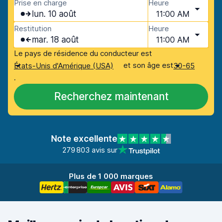
Prise en charge
Heure
lun. 10 août
11:00 AM
Restitution
Heure
mar. 18 août
11:00 AM
Le pays de résidence du conducteur est
et son âge est
États-Unis d'Amérique (USA)
30-65
.
Recherchez maintenant
Note excellente
279 803 avis sur
Plus de 1 000 marques