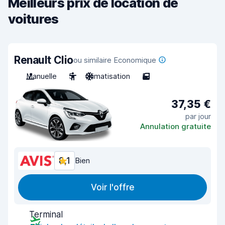
Meilleurs prix de location de
voitures
Renault Clio
ou similaire Economique
Manuelle
5
Climatisation
5
37,35 €
par jour
Annulation gratuite
8,1
Bien
Voir l'offre
Terminal