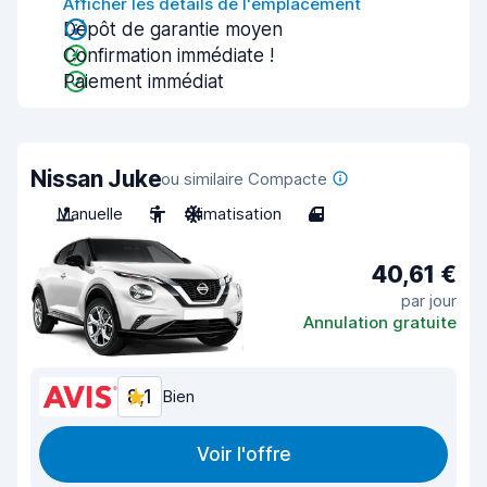
Afficher les détails de l'emplacement
Dépôt de garantie moyen
Confirmation immédiate !
Paiement immédiat
Nissan Juke
ou similaire Compacte
Manuelle
5
Climatisation
4
40,61 €
par jour
Annulation gratuite
8,1
Bien
Voir l'offre