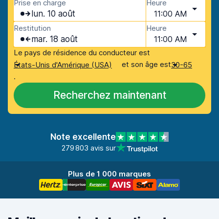
Prise en charge
Heure
lun. 10 août
11:00 AM
Restitution
Heure
mar. 18 août
11:00 AM
Le pays de résidence du conducteur est
et son âge est
États-Unis d'Amérique (USA)
30-65
.
Recherchez maintenant
Note excellente
279 803 avis sur
Plus de 1 000 marques