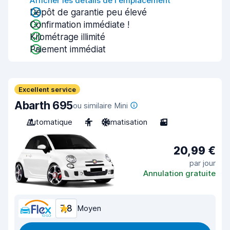
Afficher les détails de l'emplacement
Dépôt de garantie peu élevé
Confirmation immédiate !
Kilométrage illimité
Paiement immédiat
Excellent service
Abarth 695
ou similaire Mini
Automatique
4
Climatisation
3
20,99 €
par jour
Annulation gratuite
7,8
Moyen