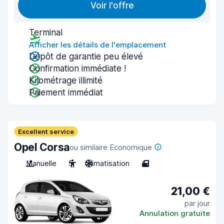
Voir l'offre
Terminal
Afficher les détails de l'emplacement
Dépôt de garantie peu élevé
Confirmation immédiate !
Kilométrage illimité
Paiement immédiat
Excellent service
Opel Corsa
ou similaire Economique
Manuelle
5
Climatisation
4
21,00 €
par jour
Annulation gratuite