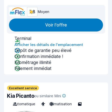
7,8
Moyen
Voir l'offre
Terminal
Afficher les détails de l'emplacement
Dépôt de garantie peu élevé
Confirmation immédiate !
Kilométrage illimité
Paiement immédiat
Excellent service
Kia Picanto
ou similaire Mini
Automatique
4
Climatisation
5