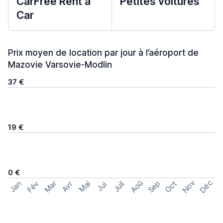
CarFree Rent a
Petites voitures
Car
Prix moyen de location par jour à l’aéroport de
Mazovie Varsovie-Modlin
37 €
19 €
0 €
Nov
Déc
Aoû
Sep
Mar
Fév
Oct
Jan
Mai
Avr
Juil
Jui