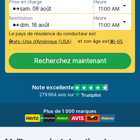
Prise en charge
Heure
sam. 08 août
11:00 AM
Restitution
Heure
dim. 16 août
11:00 AM
Le pays de résidence du conducteur est
et son âge est
États-Unis d'Amérique (USA)
30-65
.
Recherchez maintenant
Note excellente
279 664 avis sur
Plus de 1 000 marques