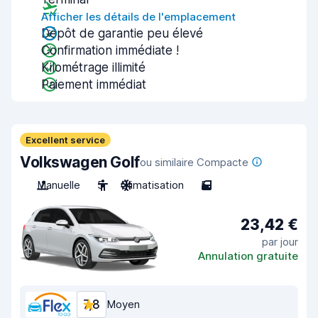
Afficher les détails de l'emplacement
Dépôt de garantie peu élevé
Confirmation immédiate !
Kilométrage illimité
Paiement immédiat
Excellent service
Volkswagen Golf
ou similaire Compacte
Manuelle
5
Climatisation
5
23,42 €
par jour
Annulation gratuite
7,8
Moyen