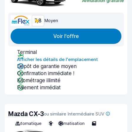
Annulation gratuite
7,8
Moyen
Voir l'offre
Terminal
Afficher les détails de l'emplacement
Dépôt de garantie moyen
Confirmation immédiate !
Kilométrage illimité
Paiement immédiat
Mazda CX-3
ou similaire Intermédiaire SUV
Automatique
5
Climatisation
5