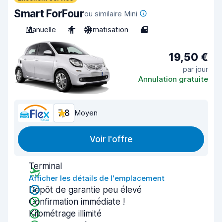
Smart ForFour
ou similaire Mini
Manuelle
4
Climatisation
4
19,50 €
par jour
Annulation gratuite
7,8
Moyen
Voir l'offre
Terminal
Afficher les détails de l'emplacement
Dépôt de garantie peu élevé
Confirmation immédiate !
Kilométrage illimité