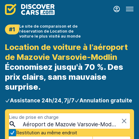
Le site de comparaison et de
#1
réservation de Location de
voiture le plus visité au monde
Location de voiture à l’aéroport
de Mazovie Varsovie-Modlin
Économisez jusqu'à 70 %. Des
prix clairs, sans mauvaise
surprise.
Assistance 24h/24, 7j/7
Annulation gratuite
Lieu de prise en charge
Aéroport de Mazovie Varsovie-Modlin (WMI), Varsovie, Pologne
Restitution au même endroit