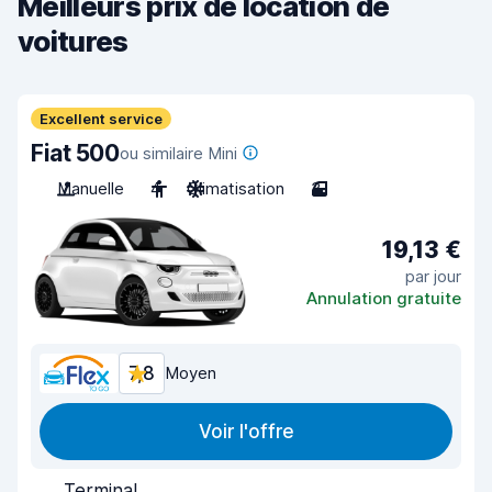
Meilleurs prix de location de
voitures
Excellent service
Fiat 500
ou similaire Mini
Manuelle
4
Climatisation
3
19,13 €
par jour
Annulation gratuite
7,8
Moyen
Voir l'offre
Terminal