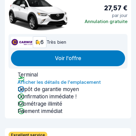
27,57 €
par jour
Annulation gratuite
8,6
Très bien
Voir l'offre
Terminal
Afficher les détails de l'emplacement
Dépôt de garantie moyen
Confirmation immédiate !
Kilométrage illimité
Paiement immédiat
Excellent service