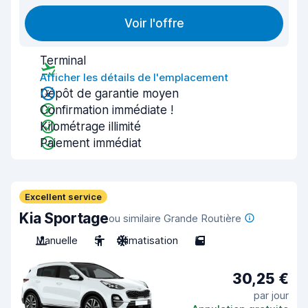
Voir l'offre
Terminal
Afficher les détails de l'emplacement
Dépôt de garantie moyen
Confirmation immédiate !
Kilométrage illimité
Paiement immédiat
Excellent service
Kia Sportage
ou similaire Grande Routière
Manuelle
5
Climatisation
5
30,25 €
par jour