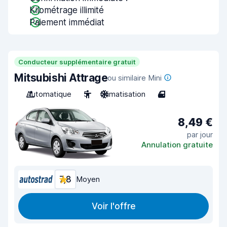
Kilométrage illimité
Paiement immédiat
Conducteur supplémentaire gratuit
Mitsubishi Attrage
ou similaire Mini
Automatique
5
Climatisation
4
8,49 €
par jour
Annulation gratuite
7,8
Moyen
Voir l'offre