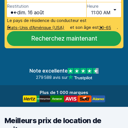
Restitution
Heure
dim. 16 août
11:00 AM
Le pays de résidence du conducteur est
et son âge est
.
États-Unis d'Amérique (USA)
30-65
Recherchez maintenant
Note excellente
279 588 avis sur
Plus de 1 000 marques
Meilleurs prix de location de