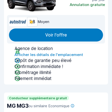
Annulation gratuite
7,8
Moyen
Voir l'offre
Agence de location
Afficher les détails de l'emplacement
Dépôt de garantie peu élevé
Confirmation immédiate !
Kilométrage illimité
Paiement immédiat
Conducteur supplémentaire gratuit
MG MG3
ou similaire Economique