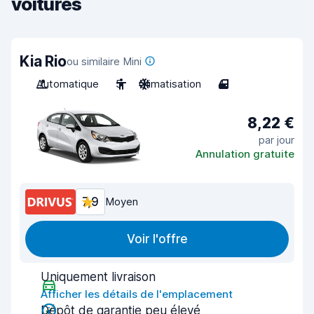
voitures
Kia Rio
ou similaire Mini
Automatique
5
Climatisation
4
8,22 €
par jour
Annulation gratuite
7,9
Moyen
Voir l'offre
Uniquement livraison
Afficher les détails de l'emplacement
Dépôt de garantie peu élevé