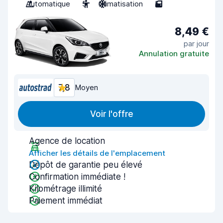
Automatique
5
Climatisation
5
8,49 €
par jour
Annulation gratuite
7,8
Moyen
Voir l'offre
Agence de location
Afficher les détails de l'emplacement
Dépôt de garantie peu élevé
Confirmation immédiate !
Kilométrage illimité
Paiement immédiat