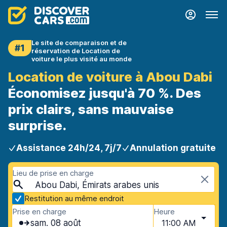
Le site de comparaison et de
#1
réservation de Location de
voiture le plus visité au monde
Location de voiture à Abou Dabi
Économisez jusqu'à 70 %. Des
prix clairs, sans mauvaise
surprise.
Assistance 24h/24, 7j/7
Annulation gratuite
Lieu de prise en charge
Abou Dabi, Émirats arabes unis
Restitution au même endroit
Prise en charge
Heure
sam. 08 août
11:00 AM