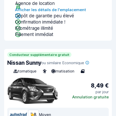
Agence de location
Afficher les détails de l'emplacement
Dépôt de garantie peu élevé
Confirmation immédiate !
Kilométrage illimité
Paiement immédiat
Conducteur supplémentaire gratuit
Nissan Sunny
ou similaire Economique
Automatique
5
Climatisation
4
8,49 €
par jour
Annulation gratuite
7,8
Moyen