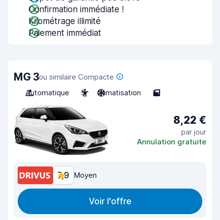
Confirmation immédiate !
Kilométrage illimité
Paiement immédiat
MG 3
ou similaire Compacte
Automatique
5
Climatisation
5
8,22 €
par jour
Annulation gratuite
7,9
Moyen
Voir l'offre