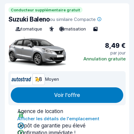
Conducteur supplémentaire gratuit
Suzuki Baleno
ou similaire Compacte
Automatique
5
Climatisation
5
8,49 €
par jour
Annulation gratuite
7,8
Moyen
Voir l'offre
Agence de location
Afficher les détails de l'emplacement
Dépôt de garantie peu élevé
Confirmation immédiate !