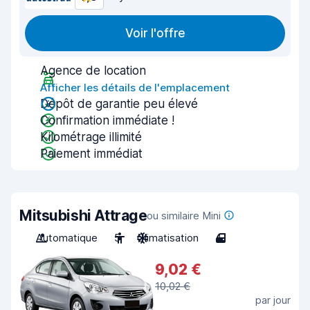
Voir l'offre
Agence de location
Afficher les détails de l'emplacement
Dépôt de garantie peu élevé
Confirmation immédiate !
Kilométrage illimité
Paiement immédiat
Mitsubishi Attrage
ou similaire Mini
Automatique
5
Climatisation
4
9,02 €
10,02 €
par jour