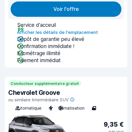
Voir l'offre
Service d'acceuil
Afficher les détails de l'emplacement
Dépôt de garantie peu élevé
Confirmation immédiate !
Kilométrage illimité
Paiement immédiat
Conducteur supplémentaire gratuit
Chevrolet Groove
ou similaire Intermédiaire SUV
Automatique
4
Climatisation
4
9,35 €
par jour