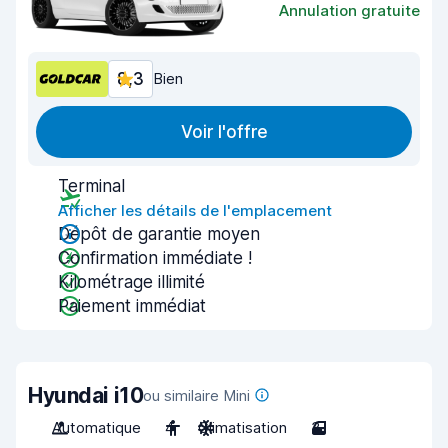
Annulation gratuite
8,3
Bien
Voir l'offre
Terminal
Afficher les détails de l'emplacement
Dépôt de garantie moyen
Confirmation immédiate !
Kilométrage illimité
Paiement immédiat
Hyundai i10
ou similaire Mini
Automatique
4
Climatisation
3