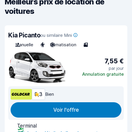
Meilleurs prix de location de
voitures
Kia Picanto
ou similaire Mini
Manuelle
4
Climatisation
3
7,55 €
par jour
Annulation gratuite
8,3
Bien
Voir l'offre
Terminal