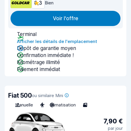
8,3
Bien
Voir l'offre
Terminal
Afficher les détails de l'emplacement
Dépôt de garantie moyen
Confirmation immédiate !
Kilométrage illimité
Paiement immédiat
Fiat 500
ou similaire Mini
Manuelle
4
Climatisation
3
7,90 €
par jour