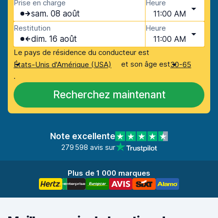
Prise en charge
Heure
sam. 08 août
11:00 AM
Restitution
Heure
dim. 16 août
11:00 AM
Le pays de résidence du conducteur est
et son âge est
États-Unis d'Amérique (USA)
30-65
.
Recherchez maintenant
Note excellente
279 598 avis sur
Plus de 1 000 marques