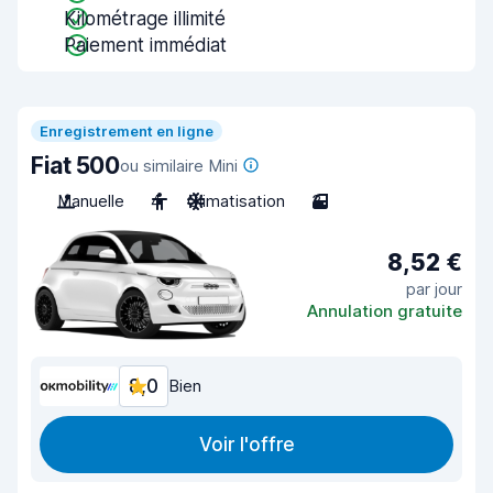
Kilométrage illimité
Paiement immédiat
Enregistrement en ligne
Fiat 500
ou similaire Mini
Manuelle
4
Climatisation
3
8,52 €
par jour
Annulation gratuite
8,0
Bien
Voir l'offre