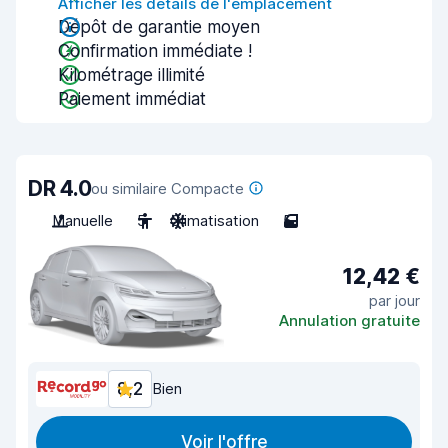
Afficher les détails de l'emplacement
Dépôt de garantie moyen
Confirmation immédiate !
Kilométrage illimité
Paiement immédiat
DR 4.0
ou similaire Compacte
Manuelle
5
Climatisation
5
12,42 €
par jour
Annulation gratuite
8,2
Bien
Voir l'offre