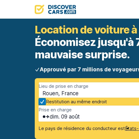
Location de voiture 
Économisez jusqu'à 70
mauvaise surprise.
Approuvé par 7 millions de voyageur
Lieu de prise en charge
Rouen, France
Restitution au même endroit
Prise en charge
dim. 09 août
Le pays de résidence du conducteur est
États-