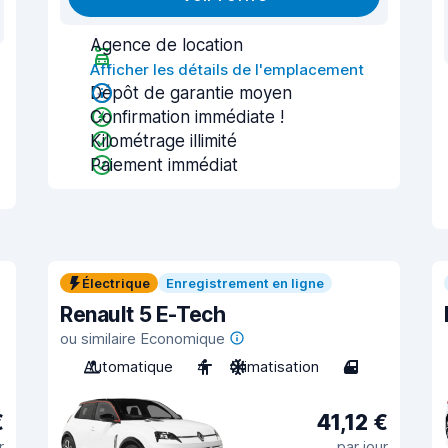
Agence de location
Afficher les détails de l'emplacement
Dépôt de garantie moyen
Confirmation immédiate !
Kilométrage illimité
Paiement immédiat
Électrique
Enregistrement en ligne
Renault 5 E-Tech
ou similaire Economique
Automatique
4
Climatisation
4
€
41,12 €
r
par jour