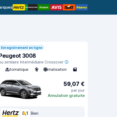
arques
Enregistrement en ligne
Peugeot 3008
ou similaire Intermédiaire Crossover
Automatique
5
Climatisation
5
59,07 €
par jour
Annulation gratuite
8,1
Bien