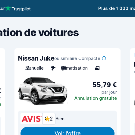
sur
Plus de 1 000 m
ation de voitures
Nissan Juke
ou similaire Compacte
Manuelle
5
Climatisation
4
55,79 €
€
par jour
r
Annulation gratuite
e
8,2
Bien
Voir l'offre