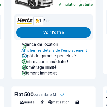
e
Annulation gratuite
8,1
Bien
Voir l'offre
Agence de location
Afficher les détails de l'emplacement
Dépôt de garantie peu élevé
Confirmation immédiate !
Kilométrage illimité
Paiement immédiat
Fiat 500
ou similaire Mini
Manuelle
4
Climatisation
3