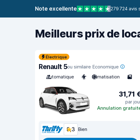
Note excellente
279 724 avis 
Meilleurs prix de loc
Électrique
Renault 5
ou similaire Economique
Automatique
4
Climatisation
5
31,71 
par jou
Annulation gratuit
8,3
Bien