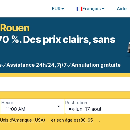
EUR
Français
Aide
à Rouen
 %. Des prix clairs, sans
s
Assistance 24h/24, 7j/7
Annulation gratuite
Heure
Restitution
11:00 AM
lun. 17 août
et son âge est
.
Unis d'Amérique (USA)
30-65