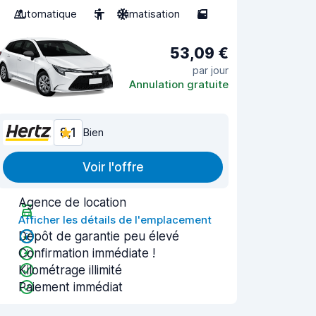
Automatique
5
Climatisation
5
53,09 €
par jour
Annulation gratuite
8,1
Bien
Voir l'offre
Agence de location
Afficher les détails de l'emplacement
Dépôt de garantie peu élevé
Confirmation immédiate !
Kilométrage illimité
Paiement immédiat