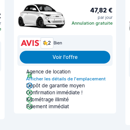
47,82 €
€
par jour
r
Annulation gratuite
e
8,2
Bien
Voir l'offre
Agence de location
Afficher les détails de l'emplacement
Dépôt de garantie moyen
Confirmation immédiate !
Kilométrage illimité
Paiement immédiat