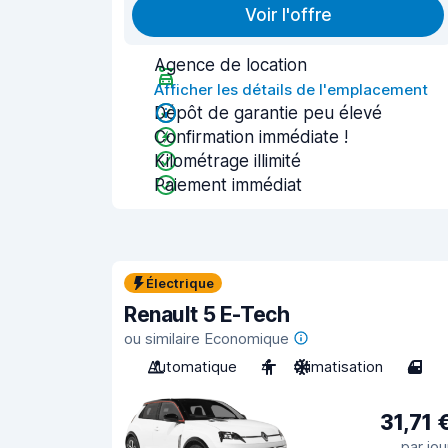
Voir l'offre
Agence de location
Afficher les détails de l'emplacement
Dépôt de garantie peu élevé
Confirmation immédiate !
Kilométrage illimité
Paiement immédiat
Électrique
Renault 5 E-Tech
ou similaire Economique
Automatique
4
Climatisation
4
31,71 
par jou