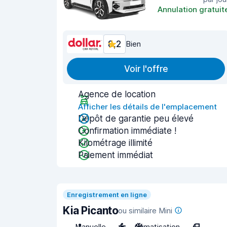
Annulation gratuit
8,2
Bien
Voir l'offre
Agence de location
Afficher les détails de l'emplacement
Dépôt de garantie peu élevé
Confirmation immédiate !
Kilométrage illimité
Paiement immédiat
Enregistrement en ligne
Kia Picanto
ou similaire Mini
Manuelle
4
Climatisation
4