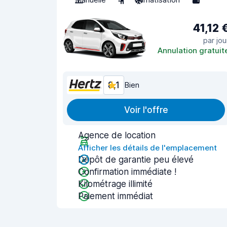
41,12 
par jou
Annulation gratuit
8,1
Bien
Voir l'offre
Agence de location
Afficher les détails de l'emplacement
Dépôt de garantie peu élevé
Confirmation immédiate !
Kilométrage illimité
Paiement immédiat