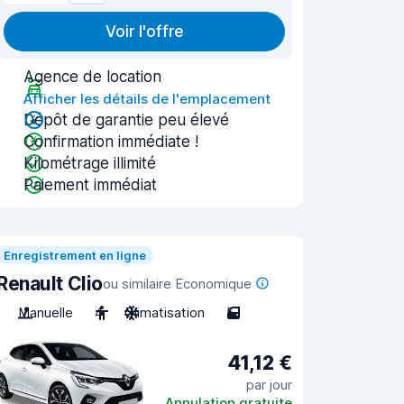
Voir l'offre
Agence de location
Afficher les détails de l'emplacement
Dépôt de garantie peu élevé
Confirmation immédiate !
Kilométrage illimité
Paiement immédiat
Enregistrement en ligne
Renault Clio
ou similaire Economique
Manuelle
4
Climatisation
5
41,12 €
par jour
Annulation gratuite