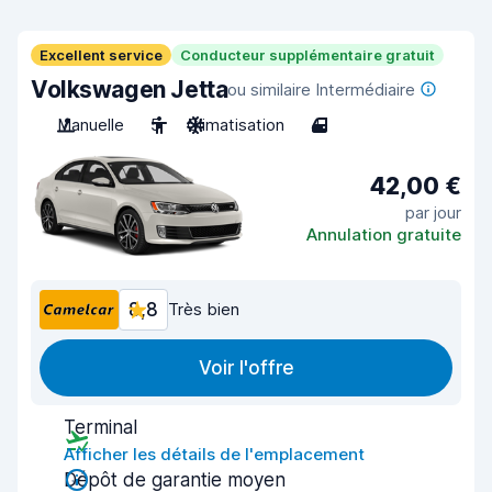
Excellent service
Conducteur supplémentaire gratuit
Volkswagen Jetta
ou similaire Intermédiaire
Manuelle
5
Climatisation
4
42,00 €
par jour
Annulation gratuite
8,8
Très bien
Voir l'offre
Terminal
Afficher les détails de l'emplacement
Dépôt de garantie moyen