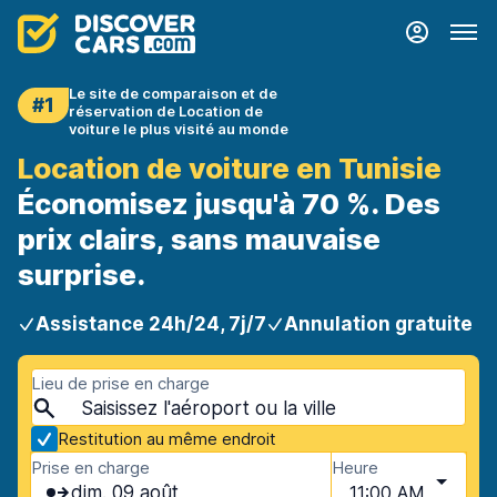
Le site de comparaison et de
#1
réservation de Location de
voiture le plus visité au monde
Location de voiture en Tunisie
Économisez jusqu'à 70 %. Des
prix clairs, sans mauvaise
surprise.
Assistance 24h/24, 7j/7
Annulation gratuite
Lieu de prise en charge
Restitution au même endroit
Prise en charge
Heure
dim. 09 août
11:00 AM