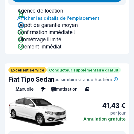
Agence de location
Afficher les détails de l'emplacement
Dépôt de garantie moyen
Confirmation immédiate !
Kilométrage illimité
Paiement immédiat
Excellent service
Conducteur supplémentaire gratuit
Fiat Tipo Sedan
ou similaire Grande Routière
Manuelle
5
Climatisation
4
41,43 €
par jour
Annulation gratuite