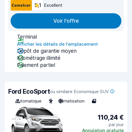
9,1
Excellent
Voir l'offre
Terminal
Afficher les détails de l'emplacement
Dépôt de garantie moyen
Kilométrage illimité
Paiement partiel
Ford EcoSport
ou similaire Economique SUV
Automatique
5
Climatisation
4
110,24 €
par jour
Annulation gratuite