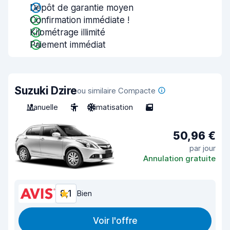
Dépôt de garantie moyen
Confirmation immédiate !
Kilométrage illimité
Paiement immédiat
Suzuki Dzire
ou similaire Compacte
Manuelle
5
Climatisation
5
50,96 €
par jour
Annulation gratuite
8,1
Bien
Voir l'offre