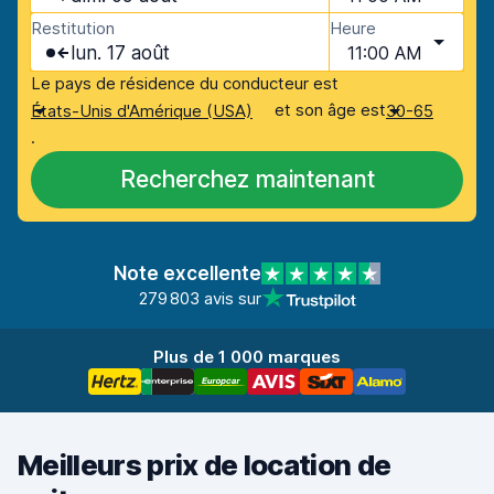
Restitution
Heure
lun. 17 août
11:00 AM
Le pays de résidence du conducteur est
et son âge est
États-Unis d'Amérique (USA)
30-65
.
Recherchez maintenant
Note excellente
279 803 avis sur
Plus de 1 000 marques
Meilleurs prix de location de