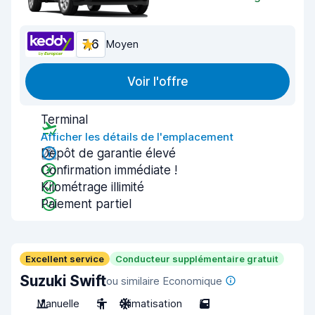
7,6
Moyen
Voir l'offre
Terminal
Afficher les détails de l'emplacement
Dépôt de garantie élevé
Confirmation immédiate !
Kilométrage illimité
Paiement partiel
Excellent service
Conducteur supplémentaire gratuit
Suzuki Swift
ou similaire Economique
Manuelle
5
Climatisation
5