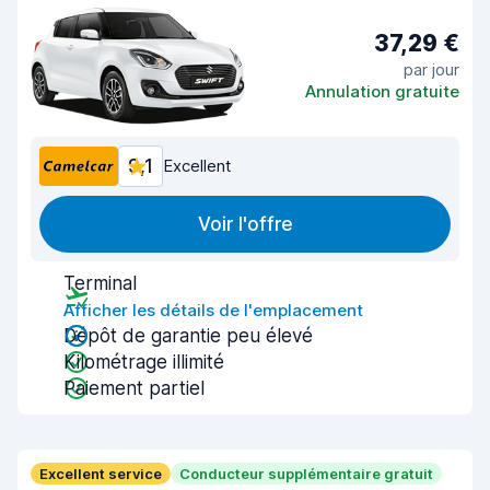
37,29 €
par jour
Annulation gratuite
9,1
Excellent
Voir l'offre
Terminal
Afficher les détails de l'emplacement
Dépôt de garantie peu élevé
Kilométrage illimité
Paiement partiel
Excellent service
Conducteur supplémentaire gratuit