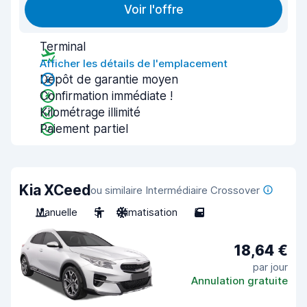
Voir l'offre
Terminal
Afficher les détails de l'emplacement
Dépôt de garantie moyen
Confirmation immédiate !
Kilométrage illimité
Paiement partiel
Kia XCeed
ou similaire Intermédiaire Crossover
Manuelle
5
Climatisation
5
18,64 €
par jour
Annulation gratuite