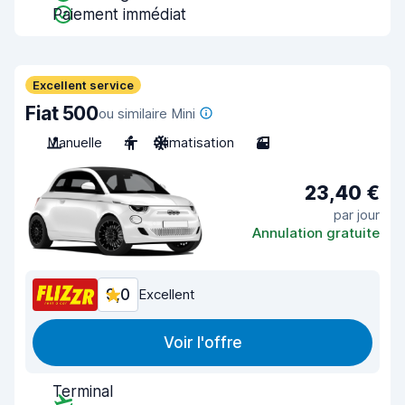
Paiement immédiat
Excellent service
Fiat 500
ou similaire Mini
Manuelle
4
Climatisation
3
23,40 €
par jour
Annulation gratuite
9,0
Excellent
Voir l'offre
Terminal