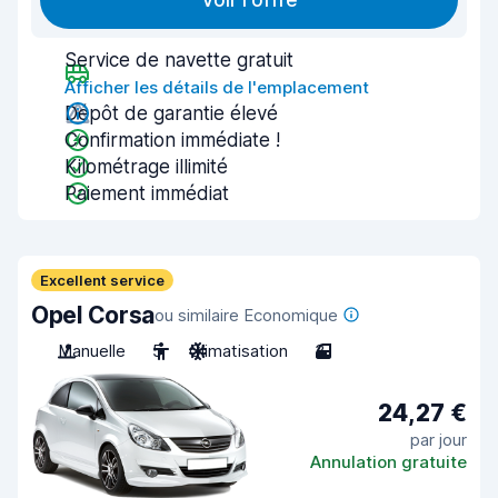
Voir l'offre
Service de navette gratuit
Afficher les détails de l'emplacement
Dépôt de garantie élevé
Confirmation immédiate !
Kilométrage illimité
Paiement immédiat
Excellent service
Opel Corsa
ou similaire Economique
Manuelle
5
Climatisation
3
24,27 €
par jour
Annulation gratuite