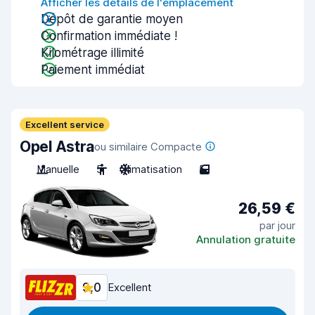
Afficher les détails de l'emplacement
Dépôt de garantie moyen
Confirmation immédiate !
Kilométrage illimité
Paiement immédiat
Excellent service
Opel Astra
ou similaire Compacte
Manuelle
5
Climatisation
5
26,59 €
par jour
Annulation gratuite
9,0
Excellent