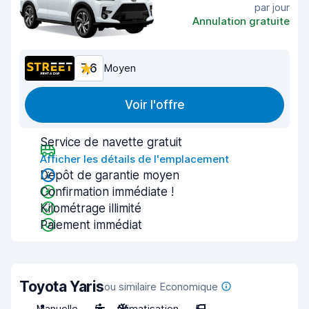
par jour
Annulation gratuite
7,6
Moyen
Voir l'offre
Service de navette gratuit
Afficher les détails de l'emplacement
Dépôt de garantie moyen
Confirmation immédiate !
Kilométrage illimité
Paiement immédiat
Toyota Yaris
ou similaire Economique
Manuelle
5
Climatisation
5