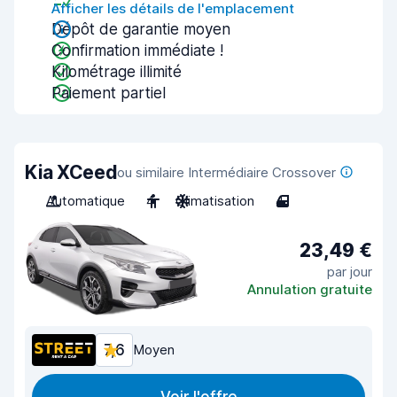
Afficher les détails de l'emplacement
Dépôt de garantie moyen
Confirmation immédiate !
Kilométrage illimité
Paiement partiel
Kia XCeed
ou similaire Intermédiaire Crossover
Automatique
4
Climatisation
4
23,49 €
par jour
Annulation gratuite
7,6
Moyen