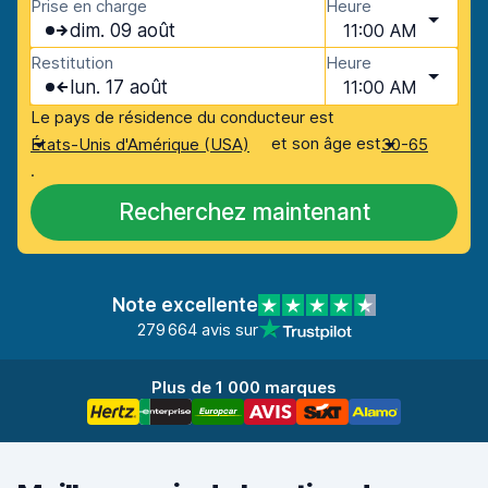
Prise en charge
Heure
dim. 09 août
11:00 AM
Restitution
Heure
lun. 17 août
11:00 AM
Le pays de résidence du conducteur est
et son âge est
États-Unis d'Amérique (USA)
30-65
.
Recherchez maintenant
Note excellente
279 664 avis sur
Plus de 1 000 marques