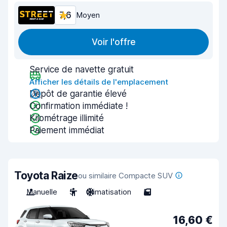
7,6
Moyen
Voir l'offre
Service de navette gratuit
Afficher les détails de l'emplacement
Dépôt de garantie élevé
Confirmation immédiate !
Kilométrage illimité
Paiement immédiat
Toyota Raize
ou similaire Compacte SUV
Manuelle
5
Climatisation
5
16,60 €