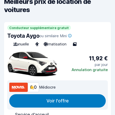
Meilleurs prix de location de
voitures
Conducteur supplémentaire gratuit
Toyota Aygo
ou similaire Mini
Manuelle
4
Climatisation
5
11,92 €
par jour
Annulation gratuite
6,0
Médiocre
Voir l'offre
Service d'acceuil