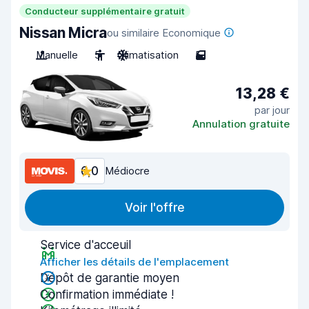
Conducteur supplémentaire gratuit
Nissan Micra
ou similaire Economique
Manuelle
5
Climatisation
5
13,28 €
par jour
Annulation gratuite
6,0
Médiocre
Voir l'offre
Service d'acceuil
Afficher les détails de l'emplacement
Dépôt de garantie moyen
Confirmation immédiate !