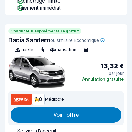
Kilométrage illimité
Paiement immédiat
Conducteur supplémentaire gratuit
Dacia Sandero
ou similaire Economique
Manuelle
5
Climatisation
5
13,32 €
par jour
Annulation gratuite
6,0
Médiocre
Voir l'offre
Service d'acceuil