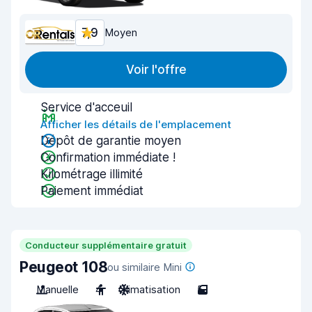
7,9
Moyen
Voir l'offre
Service d'acceuil
Afficher les détails de l'emplacement
Dépôt de garantie moyen
Confirmation immédiate !
Kilométrage illimité
Paiement immédiat
Conducteur supplémentaire gratuit
Peugeot 108
ou similaire Mini
Manuelle
4
Climatisation
5