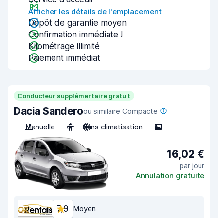
Afficher les détails de l'emplacement
Dépôt de garantie moyen
Confirmation immédiate !
Kilométrage illimité
Paiement immédiat
Conducteur supplémentaire gratuit
Dacia Sandero
ou similaire Compacte
Manuelle
4
Sans climatisation
5
16,02 €
par jour
Annulation gratuite
7,9
Moyen