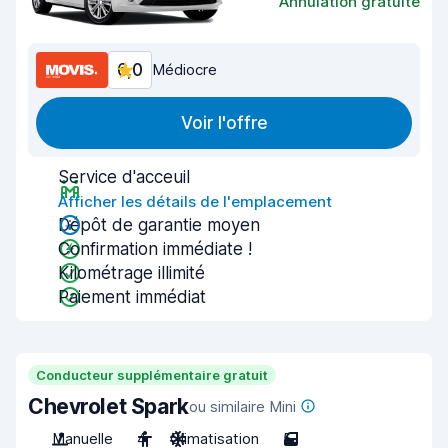
Annulation gratuite
6,0
Médiocre
Voir l'offre
Service d'acceuil
Afficher les détails de l'emplacement
Dépôt de garantie moyen
Confirmation immédiate !
Kilométrage illimité
Paiement immédiat
Conducteur supplémentaire gratuit
Chevrolet Spark
ou similaire Mini
Manuelle
4
Climatisation
5