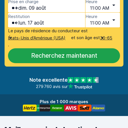
Prise en charge
Heure
dim. 09 août
11:00 AM
Restitution
Heure
lun. 17 août
11:00 AM
Le pays de résidence du conducteur est
et son âge est
États-Unis d'Amérique (USA)
30-65
.
Recherchez maintenant
Note excellente
279 760 avis sur
Plus de 1 000 marques