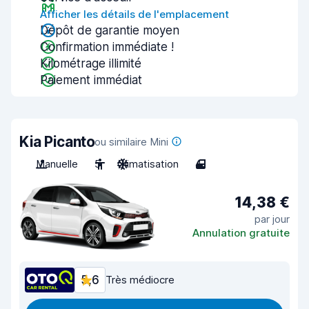
Afficher les détails de l'emplacement
Dépôt de garantie moyen
Confirmation immédiate !
Kilométrage illimité
Paiement immédiat
Kia Picanto
ou similaire Mini
Manuelle
5
Climatisation
4
14,38 €
par jour
Annulation gratuite
5,6
Très médiocre