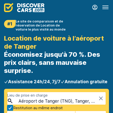
Le site de comparaison et de
#1
réservation de Location de
voiture le plus visité au monde
Location de voiture à l’aéroport
de Tanger
Économisez jusqu'à 70 %. Des
prix clairs, sans mauvaise
surprise.
Assistance 24h/24, 7j/7
Annulation gratuite
Lieu de prise en charge
Aéroport de Tanger (TNG), Tanger, Maroc
Restitution au même endroit