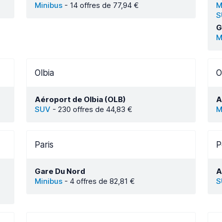
Minibus
-
14 offres de 77,94 €
M
S
G
M
Olbia
O
Aéroport de Olbia (OLB)
A
SUV
-
230 offres de 44,83 €
M
Paris
P
Gare Du Nord
A
Minibus
-
4 offres de 82,81 €
S