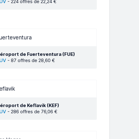
UV
-
224 offres de 22,24 €
uerteventura
éroport de Fuerteventura (FUE)
UV
-
87 offres de 28,60 €
eflavik
éroport de Keflavik (KEF)
UV
-
286 offres de 76,06 €