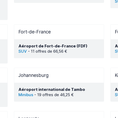
S
Fort-de-France
F
Aéroport de Fort-de-France (FDF)
A
SUV
-
11 offres de 66,56 €
S
Johannesburg
K
Aéroport international de Tambo
A
Minibus
-
19 offres de 46,25 €
S