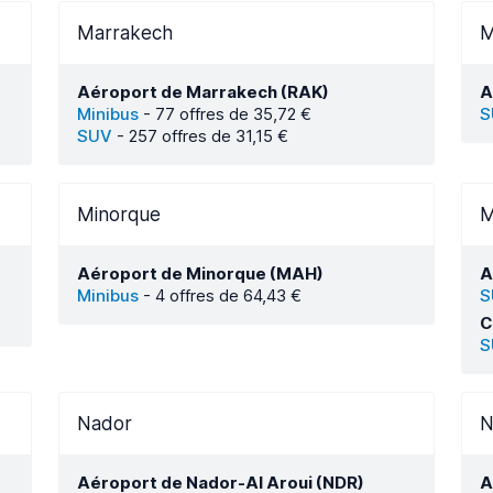
Marrakech
M
Aéroport de Marrakech (RAK)
A
Minibus
-
77 offres de 35,72 €
S
SUV
-
257 offres de 31,15 €
Minorque
M
Aéroport de Minorque (MAH)
A
Minibus
-
4 offres de 64,43 €
S
C
S
Nador
N
Aéroport de Nador-Al Aroui (NDR)
A