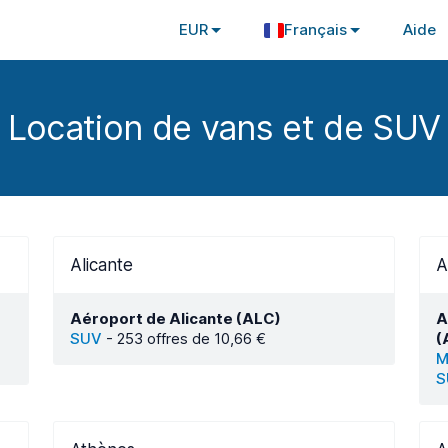
EUR
Français
Aide
Location de vans et de SUV
Alicante
A
Aéroport de Alicante (ALC)
A
SUV
-
253 offres de 10,66 €
(
M
S