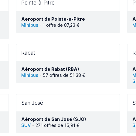
Pointe-à-Pitre
P
Aeroport de Pointe-a-Pitre
A
Minibus
-
1 offre de 87,23 €
M
Rabat
R
Aéroport de Rabat (RBA)
A
Minibus
-
57 offres de 51,38 €
M
S
San José
S
Aéroport de San José (SJO)
A
SUV
-
271 offres de 15,91 €
S