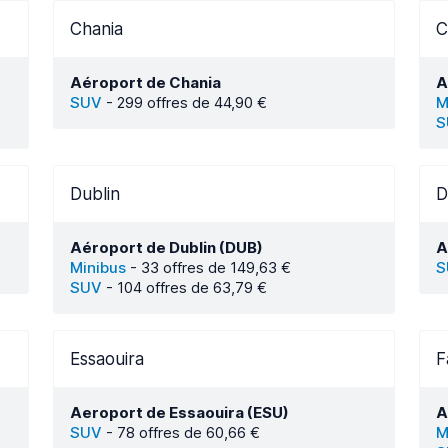
Chania
C
Aéroport de Chania
A
SUV
-
299 offres de 44,90 €
M
S
Dublin
D
Aéroport de Dublin (DUB)
A
Minibus
-
33 offres de 149,63 €
S
SUV
-
104 offres de 63,79 €
Essaouira
F
Aeroport de Essaouira (ESU)
A
SUV
-
78 offres de 60,66 €
M