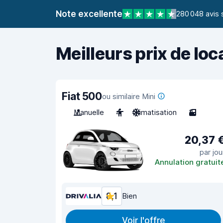
Note excellente
280 048 avis 
Meilleurs prix de loc
Fiat 500
ou similaire Mini
Manuelle
4
Climatisation
3
20,37 
par jou
Annulation gratuit
8,1
Bien
Voir l'offre