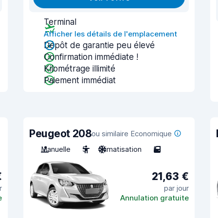
Terminal
Afficher les détails de l'emplacement
Dépôt de garantie peu élevé
Confirmation immédiate !
Kilométrage illimité
Paiement immédiat
Peugeot 208
ou similaire Economique
Manuelle
5
Climatisation
5
€
21,63 €
r
par jour
e
Annulation gratuite