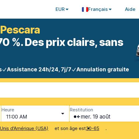
EUR
Français
Aide
à Pescara
 %. Des prix clairs, sans
s
Assistance 24h/24, 7j/7
Annulation gratuite
Heure
Restitution
11:00 AM
mer. 19 août
et son âge est
.
Unis d'Amérique (USA)
30-65