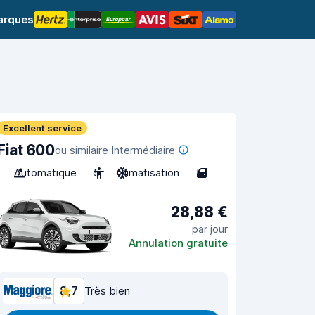
arques
Excellent service
Fiat 600
ou similaire Intermédiaire
Automatique
5
Climatisation
5
28,88 €
par jour
Annulation gratuite
8,7
Très bien