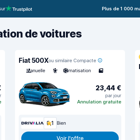
sur
Plus de 1 000 m
ation de voitures
Fiat 500X
ou similaire Compacte
Manuelle
5
Climatisation
5
€
23,44 €
r
par jour
e
Annulation gratuite
8,1
Bien
Voir l'offre