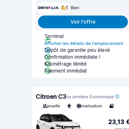
8,1
Bien
Voir l'offre
Terminal
Afficher les détails de l'emplacement
Dépôt de garantie peu élevé
Confirmation immédiate !
Kilométrage illimité
Paiement immédiat
Citroen C3
ou similaire Economique
Manuelle
4
Climatisation
4
23,13 
par jou