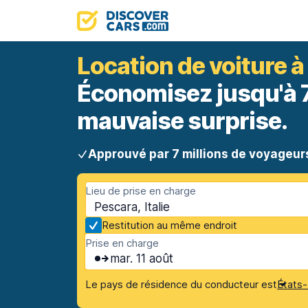
Location de voiture 
Économisez jusqu'à 70
mauvaise surprise.
Approuvé par 7 millions de voyageur
Lieu de prise en charge
Pescara, Italie
Restitution au même endroit
Prise en charge
mar. 11 août
Le pays de résidence du conducteur est
États-