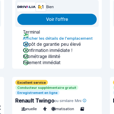
8,1
Bien
Voir l'offre
Terminal
Afficher les détails de l'emplacement
Dépôt de garantie peu élevé
Confirmation immédiate !
Kilométrage illimité
Paiement immédiat
Excellent service
Conducteur supplémentaire gratuit
Enregistrement en ligne
Renault Twingo
ou similaire Mini
€
Manuelle
4
Climatisation
3
r