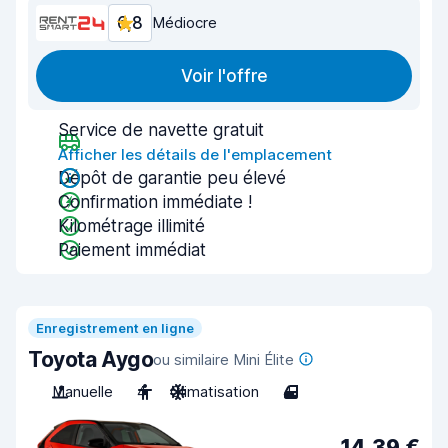
6,8
Médiocre
Voir l'offre
Service de navette gratuit
Afficher les détails de l'emplacement
Dépôt de garantie peu élevé
Confirmation immédiate !
Kilométrage illimité
Paiement immédiat
Enregistrement en ligne
Toyota Aygo
ou similaire Mini Élite
Manuelle
4
Climatisation
4
14,39 €