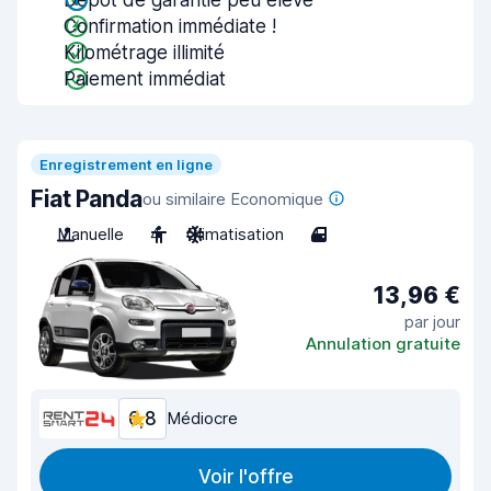
Dépôt de garantie peu élevé
Confirmation immédiate !
Kilométrage illimité
Paiement immédiat
Enregistrement en ligne
Fiat Panda
ou similaire Economique
Manuelle
4
Climatisation
4
13,96 €
par jour
Annulation gratuite
6,8
Médiocre
Voir l'offre