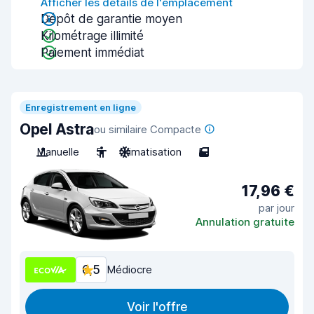
Afficher les détails de l'emplacement
Dépôt de garantie moyen
Kilométrage illimité
Paiement immédiat
Enregistrement en ligne
Opel Astra
ou similaire Compacte
Manuelle
5
Climatisation
5
17,96 €
par jour
Annulation gratuite
6,5
Médiocre
Voir l'offre