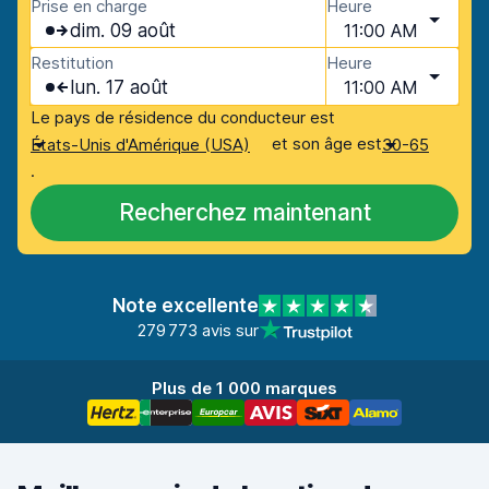
Prise en charge
Heure
dim. 09 août
11:00 AM
Restitution
Heure
lun. 17 août
11:00 AM
Le pays de résidence du conducteur est
et son âge est
États-Unis d'Amérique (USA)
30-65
.
Recherchez maintenant
Note excellente
279 773 avis sur
Plus de 1 000 marques