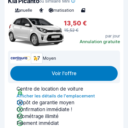
Kia Picanto
ou similaire Mini
Manuelle
4
Climatisation
4
13,50 €
15,52 €
par jour
Annulation gratuite
7,7
Moyen
Voir l'offre
Centre de location de voiture
Afficher les détails de l'emplacement
Dépôt de garantie moyen
Confirmation immédiate !
Kilométrage illimité
Paiement immédiat