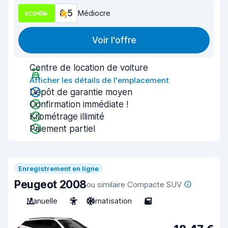
6,5
Médiocre
Voir l'offre
Centre de location de voiture
Afficher les détails de l'emplacement
Dépôt de garantie moyen
Confirmation immédiate !
Kilométrage illimité
Paiement partiel
Enregistrement en ligne
Peugeot 2008
ou similaire Compacte SUV
Manuelle
5
Climatisation
5