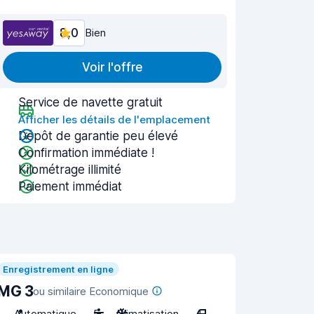
8,0
Bien
Voir l'offre
Service de navette gratuit
Afficher les détails de l'emplacement
Dépôt de garantie peu élevé
Confirmation immédiate !
Kilométrage illimité
Paiement immédiat
Enregistrement en ligne
MG 3
ou similaire Economique
Automatique
5
Climatisation
4