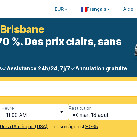
EUR
Français
Aide
 Brisbane
 %. Des prix clairs, sans
s
Assistance 24h/24, 7j/7
Annulation gratuite
Heure
Restitution
11:00 AM
mar. 18 août
et son âge est
.
Unis d'Amérique (USA)
30-65