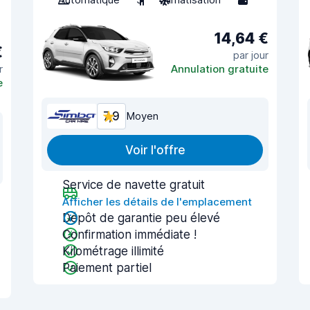
14,64 €
€
par jour
r
Annulation gratuite
e
7,9
Moyen
Voir l'offre
Service de navette gratuit
Afficher les détails de l'emplacement
Dépôt de garantie peu élevé
Confirmation immédiate !
Kilométrage illimité
Paiement partiel