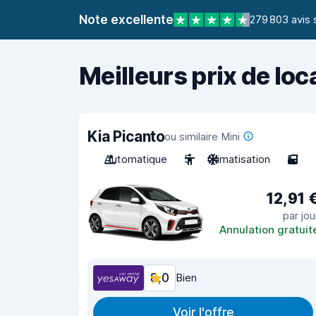
Note excellente
279 803 avis 
Meilleurs prix de loc
Kia Picanto
ou similaire Mini
Automatique
5
Climatisation
5
12,91 
par jou
Annulation gratuit
8,0
Bien
Voir l'offre