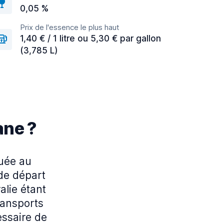
0,05 %
Prix de l'essence le plus haut
1,40 € / 1 litre ou 5,30 € par gallon
(3,785 L)
ane ?
tuée au
 de départ
ralie étant
ransports
essaire de