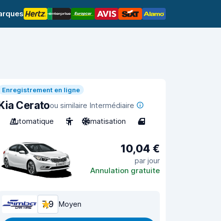
arques
Enregistrement en ligne
Kia Cerato
ou similaire Intermédiaire
Automatique
5
Climatisation
4
10,04 €
par jour
Annulation gratuite
7,9
Moyen