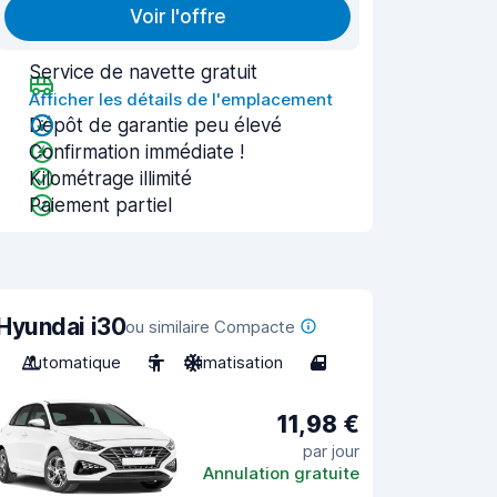
Voir l'offre
Service de navette gratuit
Afficher les détails de l'emplacement
Dépôt de garantie peu élevé
Confirmation immédiate !
Kilométrage illimité
Paiement partiel
Hyundai i30
ou similaire Compacte
Automatique
5
Climatisation
4
11,98 €
par jour
Annulation gratuite