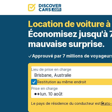
Location de voiture à
Économisez jusqu'à 70
mauvaise surprise.
Approuvé par 7 millions de voyageur
Lieu de prise en charge
Brisbane, Australie
Restitution au même endroit
Prise en charge
lun. 10 août
Le pays de résidence du conducteur est
États-