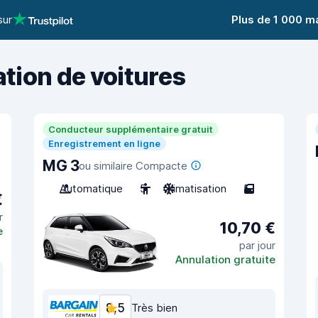
sur
Plus de 1 000 m
ation de voitures
Conducteur supplémentaire gratuit
Enregistrement en ligne
MG 3
ou similaire Compacte
Automatique
5
Climatisation
5
€
r
10,70 €
e
par jour
Annulation gratuite
8,5
Très bien