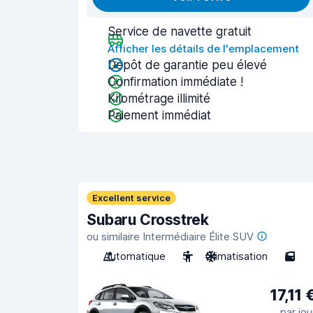
Service de navette gratuit
Afficher les détails de l'emplacement
Dépôt de garantie peu élevé
Confirmation immédiate !
Kilométrage illimité
Paiement immédiat
Excellent service
Subaru Crosstrek
ou similaire Intermédiaire Élite SUV
Automatique
5
Climatisation
5
17,11 
par jou