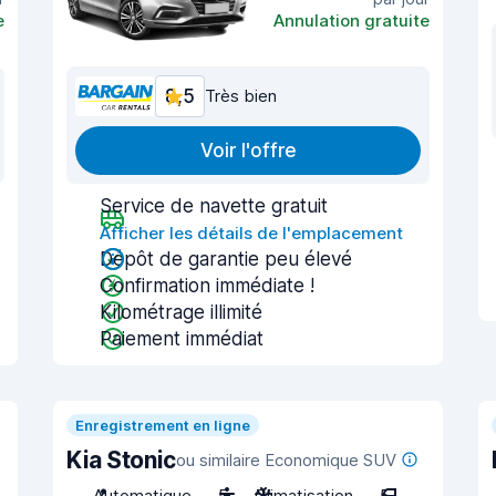
e
Annulation gratuite
8,5
Très bien
Voir l'offre
Service de navette gratuit
Afficher les détails de l'emplacement
Dépôt de garantie peu élevé
Confirmation immédiate !
Kilométrage illimité
Paiement immédiat
Enregistrement en ligne
Kia Stonic
ou similaire Economique SUV
Automatique
5
Climatisation
5