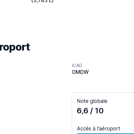
(3,785 L)
éroport
ICAO
OMDW
Note globale
6,6
/ 10
Accès à l'aéroport