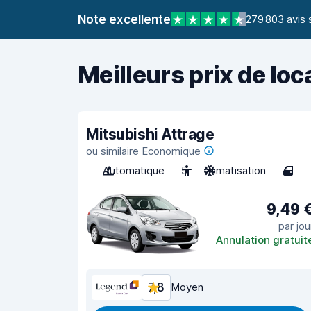
Note excellente
279 803 avis 
Meilleurs prix de loc
Mitsubishi Attrage
ou similaire Economique
Automatique
5
Climatisation
4
9,49 
par jou
Annulation gratuit
7,8
Moyen