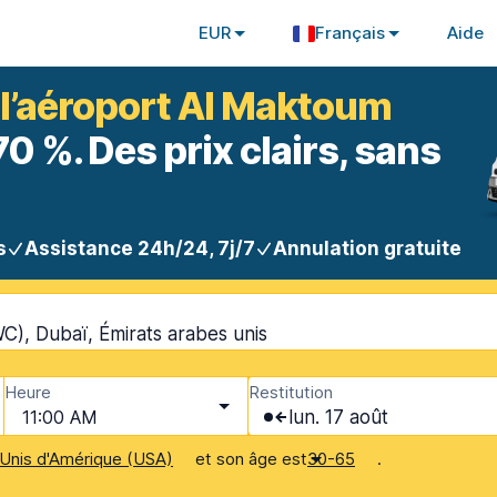
EUR
Français
Aide
à l’aéroport Al Maktoum
 %. Des prix clairs, sans
s
Assistance 24h/24, 7j/7
Annulation gratuite
C), Dubaï, Émirats arabes unis
Heure
Restitution
11:00 AM
lun. 17 août
et son âge est
.
Unis d'Amérique (USA)
30-65