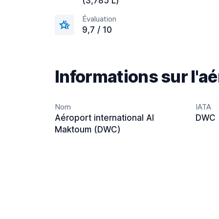
(3,785 L)
Évaluation
9,7 / 10
Informations sur l'a
Nom
IATA
Aéroport international Al
DWC
Maktoum (DWC)