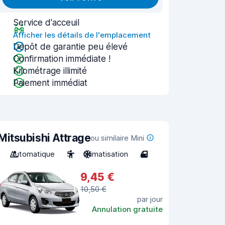
Service d'acceuil
Afficher les détails de l'emplacement
Dépôt de garantie peu élevé
Confirmation immédiate !
Kilométrage illimité
Paiement immédiat
Mitsubishi Attrage
ou similaire Mini
Automatique
5
Climatisation
4
9,45 €
10,50 €
par jour
Annulation gratuite