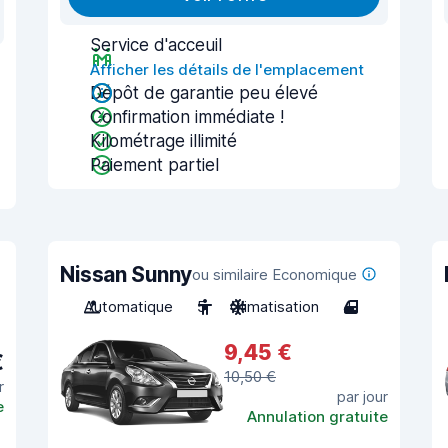
Service d'acceuil
Afficher les détails de l'emplacement
Dépôt de garantie peu élevé
Confirmation immédiate !
Kilométrage illimité
Paiement partiel
Nissan Sunny
ou similaire Economique
Automatique
5
Climatisation
4
9,45 €
€
10,50 €
r
par jour
e
Annulation gratuite