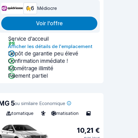
6,6
Médiocre
Voir l'offre
Service d'acceuil
Afficher les détails de l'emplacement
Dépôt de garantie peu élevé
Confirmation immédiate !
Kilométrage illimité
Paiement partiel
MG 5
ou similaire Economique
Automatique
5
Climatisation
5
10,21 €
par jour