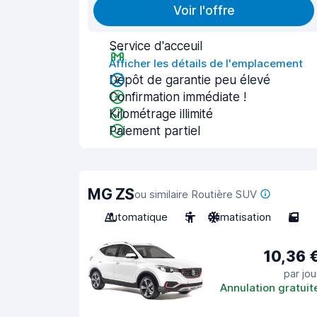
Voir l'offre
Service d'acceuil
Afficher les détails de l'emplacement
Dépôt de garantie peu élevé
Confirmation immédiate !
Kilométrage illimité
Paiement partiel
MG ZS
ou similaire Routière SUV
Automatique
5
Climatisation
5
10,36 
par jou
Annulation gratuit