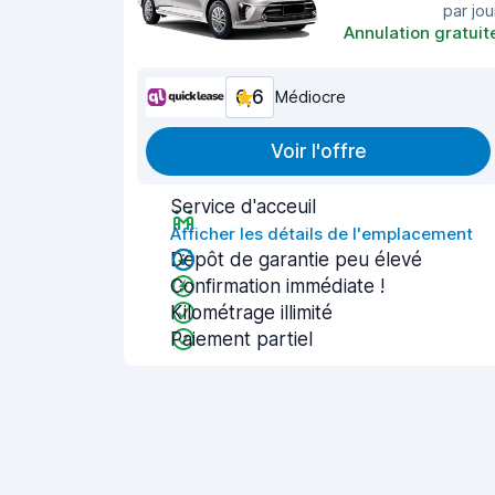
par jou
Annulation gratuit
6,6
Médiocre
Voir l'offre
Service d'acceuil
Afficher les détails de l'emplacement
Dépôt de garantie peu élevé
Confirmation immédiate !
Kilométrage illimité
Paiement partiel