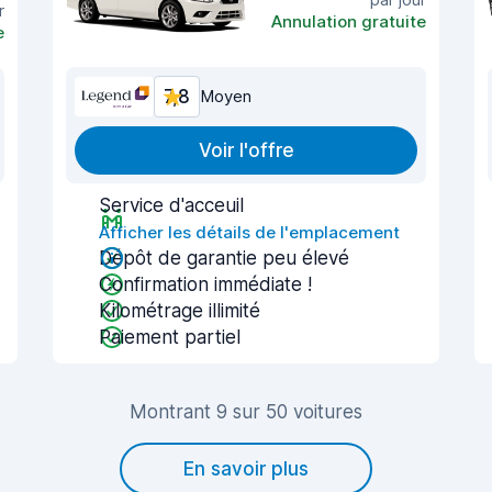
r
Annulation gratuite
e
7,8
Moyen
Voir l'offre
Service d'acceuil
Afficher les détails de l'emplacement
Dépôt de garantie peu élevé
Confirmation immédiate !
Kilométrage illimité
Paiement partiel
Montrant 9 sur 50 voitures
En savoir plus