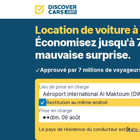
Location de voiture 
Économisez jusqu'à 70
mauvaise surprise.
Approuvé par 7 millions de voyageur
Lieu de prise en charge
Aéroport international Al Maktoum (DW
Restitution au même endroit
Prise en charge
dim. 09 août
Le pays de résidence du conducteur est
États-