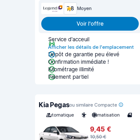
7,8
Moyen
Voir l'offre
Service d'acceuil
Afficher les détails de l'emplacement
Dépôt de garantie peu élevé
Confirmation immédiate !
Kilométrage illimité
Paiement partiel
Kia Pegas
ou similaire Compacte
Automatique
5
Climatisation
4
9,45 €
10,50 €