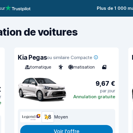
sur
Plus de 1 000 m
ation de voitures
Kia Pegas
ou similaire Compacte
Automatique
5
Climatisation
4
9,67 €
€
par jour
r
Annulation gratuite
e
7,8
Moyen
Voir l'offre