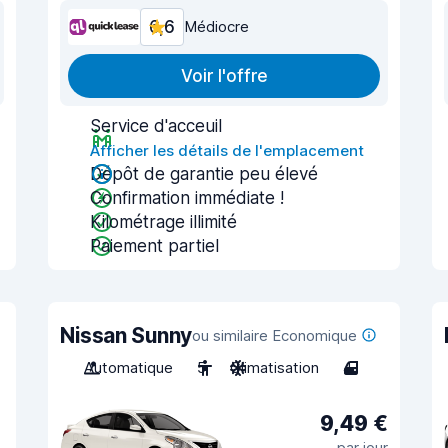
6,6
Médiocre
Voir l'offre
Service d'acceuil
Afficher les détails de l'emplacement
Dépôt de garantie peu élevé
Confirmation immédiate !
Kilométrage illimité
Paiement partiel
Nissan Sunny
ou similaire Economique
Automatique
5
Climatisation
4
9,49 €
par jour