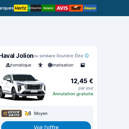
arques
Haval Jolion
ou similaire Routière Élite
Automatique
5
Climatisation
5
12,45 €
par jour
Annulation gratuite
7,8
Moyen
Voir l'offre