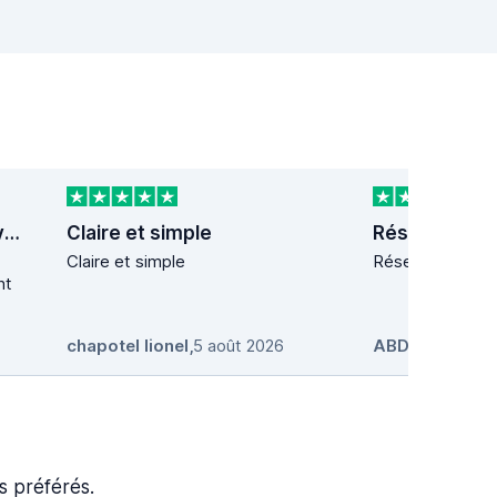
Tres bonne experience avec…
Claire et simple
Claire et simple
Réservation faci
nt
chapotel lionel
,
5 août 2026
ABDELLAH Z
s préférés.