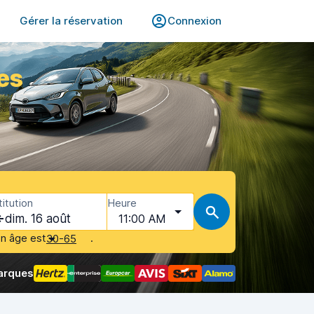
Gérer la réservation
Connexion
es
itution
Heure
dim. 16 août
11:00 AM
on âge est
.
30-65
arques