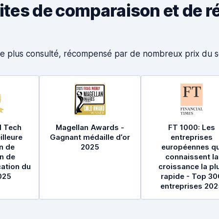
sites de comparaison et de r
s le plus consulté, récompensé par de nombreux prix du
s
l Tech
Magellan Awards -
FT 1000: Les
lleure
Gagnant médaille d’or
entreprises
n de
2025
européennes qu
n de
connaissent la
cation du
croissance la pl
025
rapide - Top 30
entreprises 202