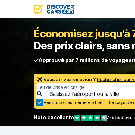
Économisez jusqu'à 70
Des prix clairs, sans
Approuvé par 7 millions de voyageur
Vous arrivez en avion ?
Rechercher par v
Lieu de prise en charge
Restitution au même endroit
Le pays de 
Note excellente
279 593 avis 