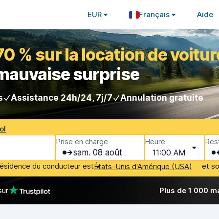
EUR
Français
Aide
 % sur la location de voitur
 mauvaise surprise
s
Assistance 24h/24, 7j/7
Annulation gratuite
ol
Prise en charge
Heure
Rest
sam. 08 août
11:00 AM
résidence du conducteur est
et s
États-Unis d'Amérique (USA)
sur
Plus de 1 000 m