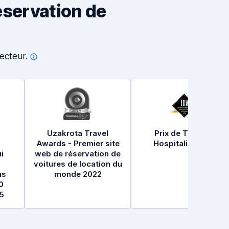
éservation de
ecteur.
Uzakrota Travel
Prix de Travel &
Awards - Premier site
Hospitality 2021
i
web de réservation de
voitures de location du
us
monde 2022
0
5