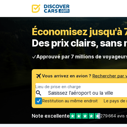
Économisez jusqu'à 70
Des prix clairs, sans
Approuvé par 7 millions de voyageur
Vous arrivez en avion ?
Rechercher par 
Lieu de prise en charge
Restitution au même endroit
Le pays de 
Note excellente
279 664 avis 