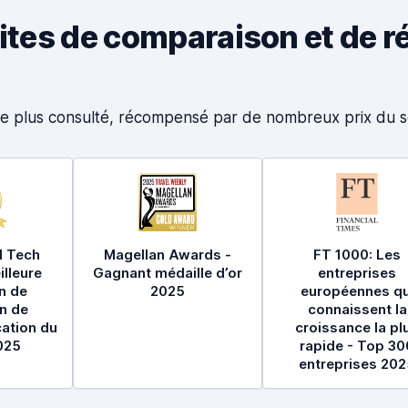
sites de comparaison et de r
s le plus consulté, récompensé par de nombreux prix du
s
l Tech
Magellan Awards -
FT 1000: Les
lleure
Gagnant médaille d’or
entreprises
n de
2025
européennes qu
n de
connaissent la
cation du
croissance la pl
025
rapide - Top 30
entreprises 202