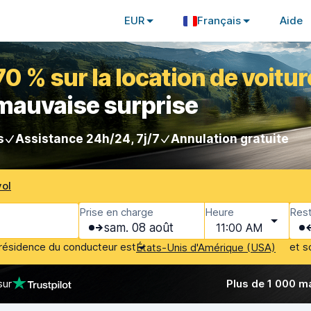
EUR
Français
Aide
 % sur la location de voitur
 mauvaise surprise
s
Assistance 24h/24, 7j/7
Annulation gratuite
vol
Prise en charge
Heure
Rest
sam. 08 août
11:00 AM
résidence du conducteur est
et s
États-Unis d'Amérique (USA)
sur
Plus de 1 000 m