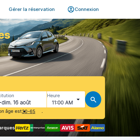
Gérer la réservation
Connexion
es
itution
Heure
dim. 16 août
11:00 AM
on âge est
.
30-65
arques