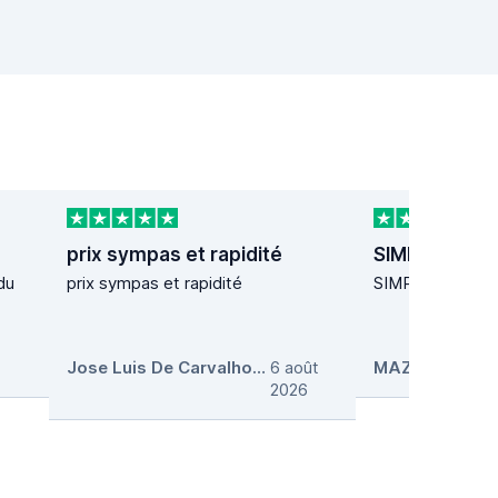
prix sympas et rapidité
SIMPLE ET R
du
prix sympas et rapidité
SIMPLE ET RAP
Jose Luis De Carvalho Fernande
6 août
,
MAZET MAZE
2026