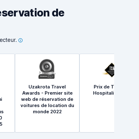
éservation de
ecteur.
Uzakrota Travel
Prix de Travel &
Awards - Premier site
Hospitality 2021
i
web de réservation de
voitures de location du
us
monde 2022
0
5