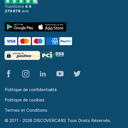
TrustScore
4.6
Aéroport de Toulouse-Blagnac
279 878
avis
à partir de 32,00 € par jour
Gare de Toulouse
à partir de 32,00 € par jour
Politique de confidentialité
Politique de cookies
Termes et Conditions
© 2011 - 2026 DISCOVERCARS Tous Droits Réservés.