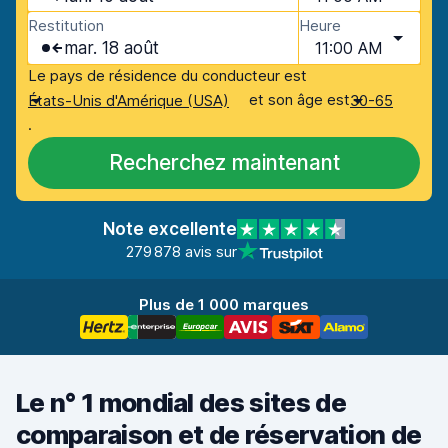
Restitution
Heure
mar. 18 août
11:00 AM
Le pays de résidence du conducteur est
et son âge est
États-Unis d'Amérique (USA)
30-65
.
Recherchez maintenant
Note excellente
279 878 avis sur
Plus de 1 000 marques
Le n° 1 mondial des sites de
comparaison et de réservation de