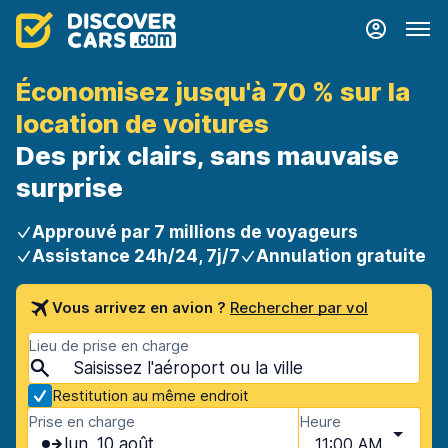
Économisez jusqu'à 70 % sur la
location de voitures
Des prix clairs, sans mauvaise
surprise
Approuvé par 7 millions de voyageurs
Assistance 24h/24, 7j/7
Annulation gratuite
Vous arrivez en avion ?
Rechercher par vol
Lieu de prise en charge
Restitution au même endroit
Prise en charge
Heure
lun. 10 août
11:00 AM