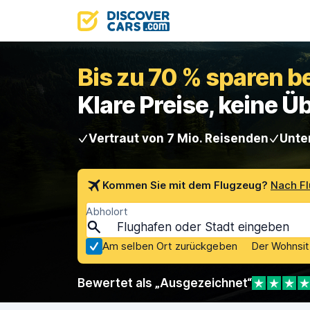
Bis zu 70 % sparen 
Klare Preise, keine 
Vertraut von 7 Mio. Reisenden
Unte
Kommen Sie mit dem Flugzeug?
Nach F
Abholort
Am selben Ort zurückgeben
Der Wohnsitz
Bewertet als „Ausgezeichnet“