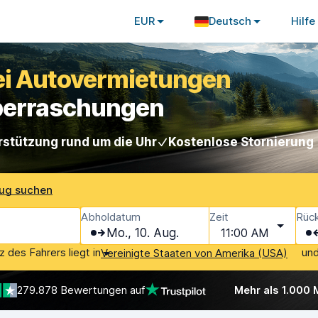
EUR
Deutsch
Hilfe
bei Autovermietungen
Überraschungen
rstützung rund um die Uhr
Kostenlose Stornierung
lug suchen
Abholdatum
Zeit
Rüc
Mo., 10. Aug.
11:00 AM
 des Fahrers liegt in
und
Vereinigte Staaten von Amerika (USA)
279.878 Bewertungen auf
Mehr als 1.000