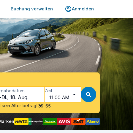
Buchung verwalten
Anmelden
kgabedatum
Zeit
Di., 18. Aug.
11:00 AM
 sein Alter beträgt
30-65
 Marken