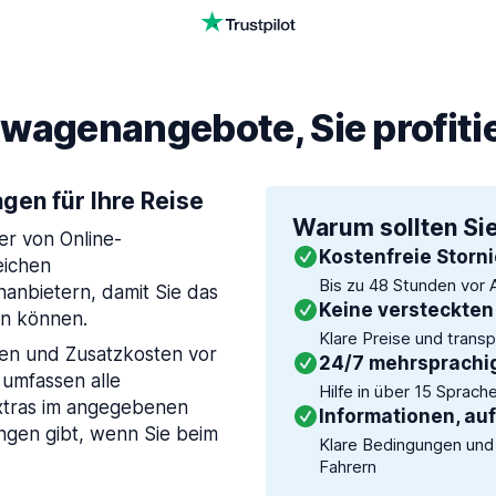
wagenangebote, Sie profiti
gen für Ihre Reise
Warum sollten Si
er von Online-
Kostenfreie Storn
eichen
Bis zu 48 Stunden vor 
nbietern, damit Sie das
Keine versteckten
en können.
Klare Preise und tran
en und Zusatzkosten vor
24/7 mehrsprachi
umfassen alle
Hilfe in über 15 Sprach
xtras im angegebenen
Informationen, auf
ngen gibt, wenn Sie beim
Klare Bedingungen und
Fahrern