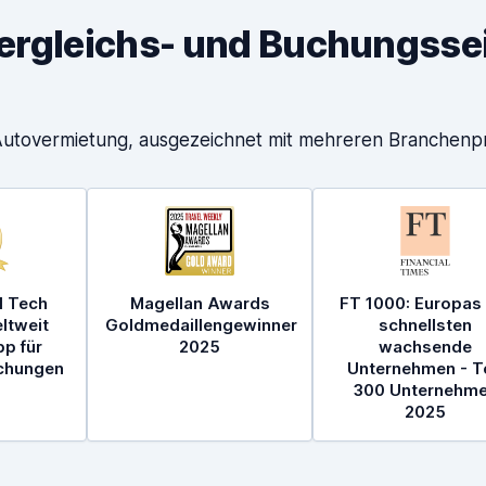
ergleichs- und Buchungssei
 Autovermietung, ausgezeichnet mit mehreren
Branchenpr
l Tech
Magellan Awards
FT 1000: Europas
ltweit
Goldmedaillengewinner
schnellsten
p für
2025
wachsende
chungen
Unternehmen - T
300 Unternehm
2025