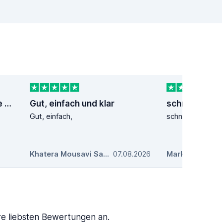
Einfache und reibungslose Vermietung
Gut, einfach und klar
schnell und u
Gut, einfach,
schnell und unko
Khatera Mousavi Sayed Jalil
07.08.2026
,
Marko
,
07.08.20
e liebsten Bewertungen an.