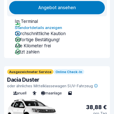
Angebot ansehen
Im Terminal
Standortdetails anzeigen
Durchschnittliche Kaution
Sofortige Bestätigung!
Alle Kilometer frei
Jetzt zahlen
Ausgezeichneter Service
Online Check-In
Dacia Duster
oder ähnliches Mittelklassewagen SUV-Fahrzeug
Manuell
5
Klimaanlage
5
38,88 €
pro Tag