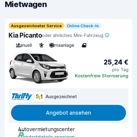
Mietwagen
Ausgezeichneter Service
Online Check-In
Kia Picanto
oder ähnliches Mini-Fahrzeug
Manuell
5
Klimaanlage
4
25,24 €
pro Tag
Kostenfreie Stornierung
9,1
Ausgezeichnet
Angebot ansehen
Autovermietungscenter
Standortdetails anzeigen