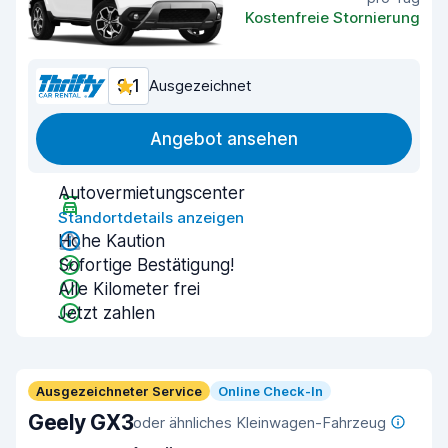
Kostenfreie Stornierung
9,1
Ausgezeichnet
Angebot ansehen
Autovermietungscenter
Standortdetails anzeigen
Hohe Kaution
Sofortige Bestätigung!
Alle Kilometer frei
Jetzt zahlen
Ausgezeichneter Service
Online Check-In
Geely GX3
oder ähnliches Kleinwagen-Fahrzeug