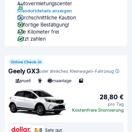
Autovermietungscenter
Standortdetails anzeigen
Durchschnittliche Kaution
Sofortige Bestätigung!
Alle Kilometer frei
Jetzt zahlen
Online Check-In
Geely GX3
oder ähnliches Kleinwagen-Fahrzeug
Manuell
5
Klimaanlage
5
28,80 €
pro Tag
Kostenfreie Stornierung
8,8
Sehr gut