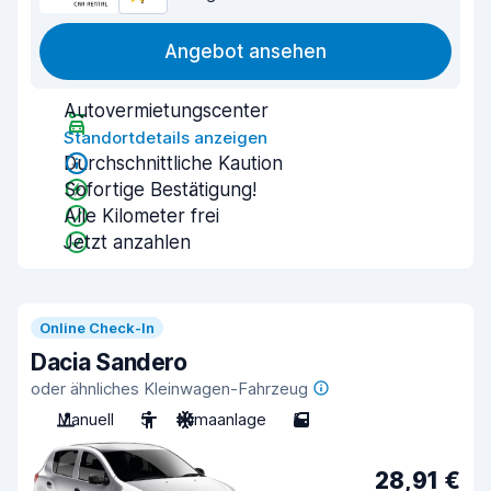
Angebot ansehen
Autovermietungscenter
Standortdetails anzeigen
Durchschnittliche Kaution
Sofortige Bestätigung!
Alle Kilometer frei
Jetzt anzahlen
Online Check-In
Dacia Sandero
oder ähnliches Kleinwagen-Fahrzeug
Manuell
5
Klimaanlage
5
28,91 €