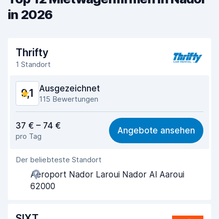
in 2026
Thrifty
1 Standort
Ausgezeichnet
9,1
115 Bewertungen
Preis-Qualität-Verhältnis
8,9
37 € – 74 €
Angebote ansehen
pro Tag
Einfach zu finden
9,2
Der beliebteste Standort
Agenten-Hilfsbereitschaft
9,3
Aeroport Nador Laroui Nador Al Aaroui
Schnelle Abholung
9,3
62000
Schnelle Abgabe
9,3
SIXT