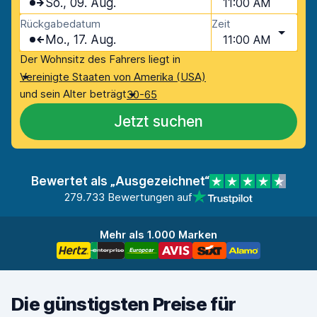
So., 09. Aug.
11:00 AM
Rückgabedatum
Zeit
Mo., 17. Aug.
11:00 AM
Der Wohnsitz des Fahrers liegt in
Vereinigte Staaten von Amerika (USA)
und sein Alter beträgt
30-65
Jetzt suchen
Bewertet als „Ausgezeichnet“
279.733 Bewertungen auf
Mehr als 1.000 Marken
Die günstigsten Preise für