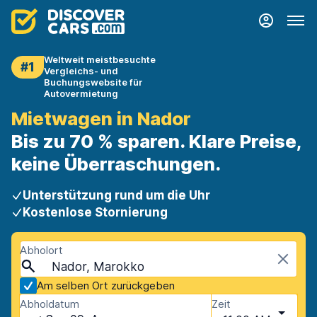
Weltweit meistbesuchte
#1
Vergleichs- und
Buchungswebsite für
Autovermietung
Mietwagen in Nador
Bis zu 70 % sparen. Klare Preise,
keine Überraschungen.
Unterstützung rund um die Uhr
Kostenlose Stornierung
Abholort
Nador, Marokko
Am selben Ort zurückgeben
Abholdatum
Zeit