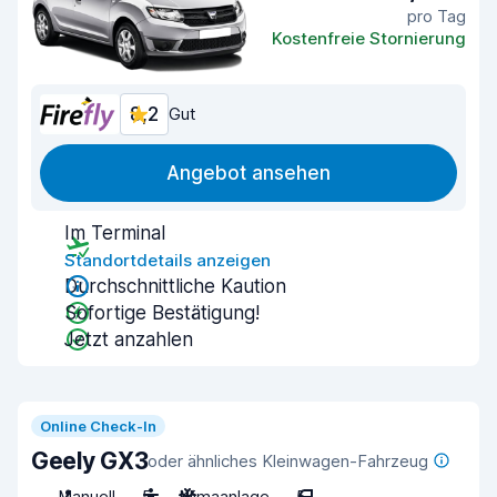
pro Tag
Kostenfreie Stornierung
8,2
Gut
Angebot ansehen
Im Terminal
Standortdetails anzeigen
Durchschnittliche Kaution
Sofortige Bestätigung!
Jetzt anzahlen
Online Check-In
Geely GX3
oder ähnliches Kleinwagen-Fahrzeug
Manuell
5
Klimaanlage
5