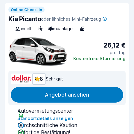
Online Check-In
Kia Picanto
oder ähnliches Mini-Fahrzeug
Manuell
5
Klimaanlage
4
26,12 €
pro Tag
Kostenfreie Stornierung
8,8
Sehr gut
Angebot ansehen
Autovermietungscenter
Standortdetails anzeigen
Durchschnittliche Kaution
Sofortige Bestätigung!