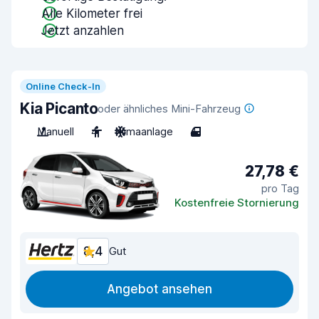
Alle Kilometer frei
Jetzt anzahlen
Online Check-In
Kia Picanto
oder ähnliches Mini-Fahrzeug
Manuell
4
Klimaanlage
4
27,78 €
pro Tag
Kostenfreie Stornierung
8,4
Gut
Angebot ansehen