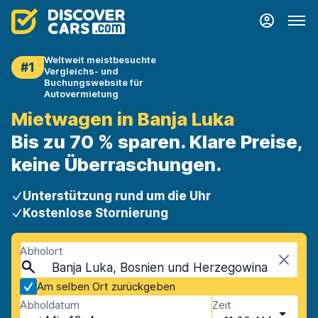
Weltweit meistbesuchte
#1
Vergleichs- und
Buchungswebsite für
Autovermietung
Mietwagen in Banja Luka
Bis zu 70 % sparen. Klare Preise,
keine Überraschungen.
Unterstützung rund um die Uhr
Kostenlose Stornierung
Abholort
Banja Luka, Bosnien und Herzegowina
Am selben Ort zurückgeben
Abholdatum
Zeit