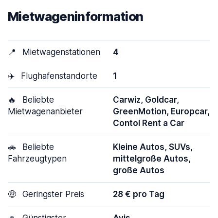
Mietwageninformation
📍
Mietwagenstationen
4
✈️
Flughafenstandorte
1
🔥
Beliebte
Carwiz, Goldcar,
Mietwagenanbieter
GreenMotion, Europcar,
Contol Rent a Car
🚗
Beliebte
Kleine Autos, SUVs,
Fahrzeugtypen
mittelgroße Autos,
große Autos
🤑
Geringster Preis
28 € pro Tag