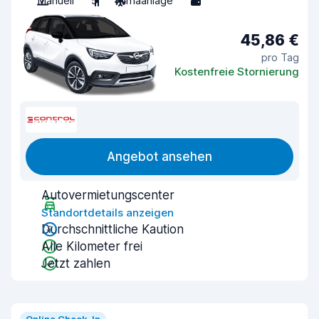
Manuell
5
Klimaanlage
5
45,86 €
pro Tag
Kostenfreie Stornierung
Angebot ansehen
Autovermietungscenter
Standortdetails anzeigen
Durchschnittliche Kaution
Alle Kilometer frei
Jetzt zahlen