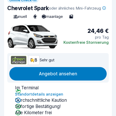
Online Check-In
Chevrolet Spark
oder ähnliches Mini-Fahrzeug
Manuell
4
Klimaanlage
5
24,46 €
pro Tag
Kostenfreie Stornierung
8,8
Sehr gut
Angebot ansehen
Im Terminal
Standortdetails anzeigen
Durchschnittliche Kaution
Sofortige Bestätigung!
Alle Kilometer frei