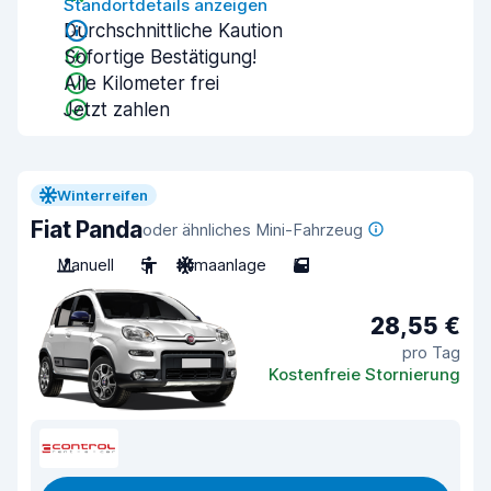
Standortdetails anzeigen
Durchschnittliche Kaution
Sofortige Bestätigung!
Alle Kilometer frei
Jetzt zahlen
Winterreifen
Fiat Panda
oder ähnliches Mini-Fahrzeug
Manuell
5
Klimaanlage
5
28,55 €
pro Tag
Kostenfreie Stornierung