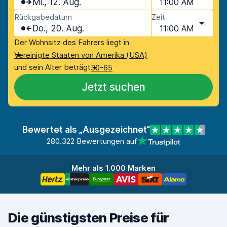
Mi., 12. Aug.
11:00 AM
Rückgabedatum
Zeit
Do., 20. Aug.
11:00 AM
Der Wohnsitz des Fahrers liegt in
Vereinigte Staaten von Amerika (USA)
und sein Alter beträgt
30-65
Jetzt suchen
Bewertet als „Ausgezeichnet“
280.322 Bewertungen auf
Mehr als 1.000 Marken
Die günstigsten Preise für