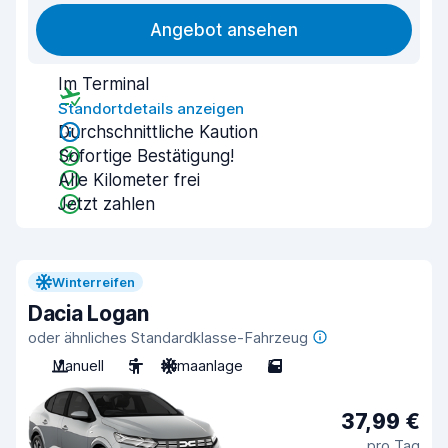
Angebot ansehen
Im Terminal
Standortdetails anzeigen
Durchschnittliche Kaution
Sofortige Bestätigung!
Alle Kilometer frei
Jetzt zahlen
Winterreifen
Dacia Logan
oder ähnliches Standardklasse-Fahrzeug
Manuell
5
Klimaanlage
5
37,99 €
pro Tag