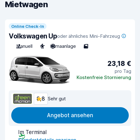
Mietwagen
Online Check-In
Volkswagen Up
oder ähnliches Mini-Fahrzeug
Manuell
4
Klimaanlage
5
23,18 €
pro Tag
Kostenfreie Stornierung
8,8
Sehr gut
Angebot ansehen
Im Terminal
Standortdetails anzeigen