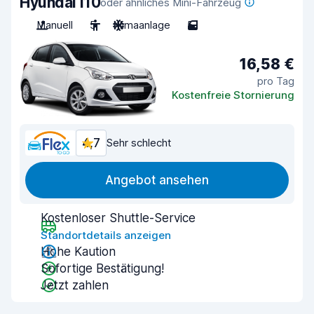
Hyundai i10
oder ähnliches Mini-Fahrzeug
Manuell
5
Klimaanlage
5
16,58 €
pro Tag
Kostenfreie Stornierung
4,7
Sehr schlecht
Angebot ansehen
Kostenloser Shuttle-Service
Standortdetails anzeigen
Hohe Kaution
Sofortige Bestätigung!
Jetzt zahlen