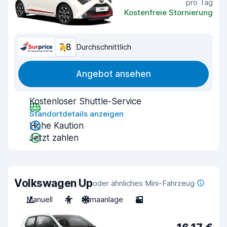
pro Tag
Kostenfreie Stornierung
7,8
Durchschnittlich
Angebot ansehen
Kostenloser Shuttle-Service
Standortdetails anzeigen
Hohe Kaution
Jetzt zahlen
Volkswagen Up
oder ähnliches Mini-Fahrzeug
Manuell
4
Klimaanlage
2