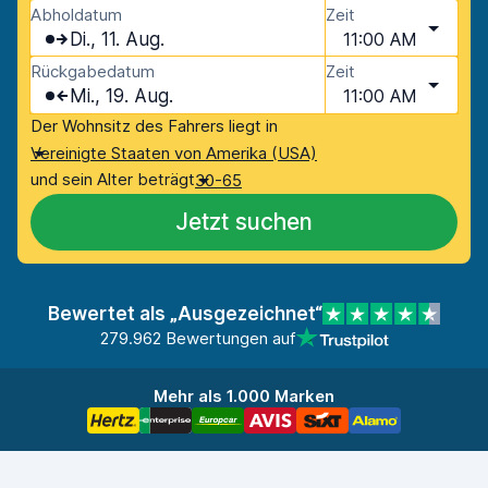
Abholdatum
Zeit
Di., 11. Aug.
11:00 AM
Rückgabedatum
Zeit
Mi., 19. Aug.
11:00 AM
Der Wohnsitz des Fahrers liegt in
Vereinigte Staaten von Amerika (USA)
und sein Alter beträgt
30-65
Jetzt suchen
Bewertet als „Ausgezeichnet“
279.962 Bewertungen auf
Mehr als 1.000 Marken