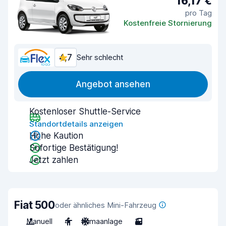
16,17 €
pro Tag
Kostenfreie Stornierung
4,7
Sehr schlecht
Angebot ansehen
Kostenloser Shuttle-Service
Standortdetails anzeigen
Hohe Kaution
Sofortige Bestätigung!
Jetzt zahlen
Fiat 500
oder ähnliches Mini-Fahrzeug
Manuell
4
Klimaanlage
3