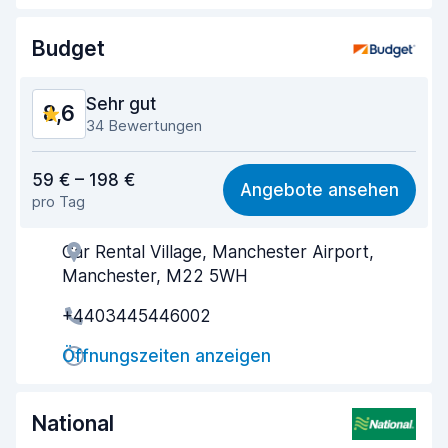
Zustand des Fahrzeugs
9,2
Budget
Sehr gut
8,6
34 Bewertungen
Preis-Qualität-Verhältnis
8,2
59 € – 198 €
Angebote ansehen
pro Tag
Einfach zu finden
8,5
Car Rental Village, Manchester Airport,
Agenten-Hilfsbereitschaft
8,6
Manchester, M22 5WH
Schnelle Abholung
8,4
+4403445446002
Schnelle Abgabe
8,8
Öffnungszeiten anzeigen
Sauberkeit des Fahrzeugs
8,7
National
Zustand des Fahrzeugs
8,7