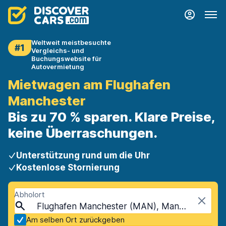
Weltweit meistbesuchte
#1
Vergleichs- und
Buchungswebsite für
Autovermietung
Mietwagen am Flughafen
Manchester
Bis zu 70 % sparen. Klare Preise,
keine Überraschungen.
Unterstützung rund um die Uhr
Kostenlose Stornierung
Abholort
Flughafen Manchester (MAN), Manchester, Vereinigtes Königreich
Am selben Ort zurückgeben