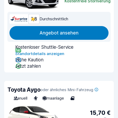
Kostenfreie Stornierung
7,8
Durchschnittlich
Angebot ansehen
Kostenloser Shuttle-Service
Standortdetails anzeigen
Hohe Kaution
Jetzt zahlen
Toyota Aygo
oder ähnliches Mini-Fahrzeug
Manuell
4
Klimaanlage
4
15,70 €