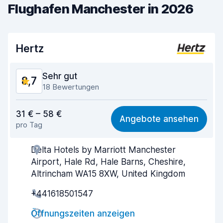
Flughafen Manchester in 2026
Hertz
Sehr gut
8,7
18 Bewertungen
Preis-Qualität-Verhältnis
8,5
31 € – 58 €
Angebote ansehen
pro Tag
Einfach zu finden
7,8
Delta Hotels by Marriott Manchester
Agenten-Hilfsbereitschaft
8,9
Airport, Hale Rd, Hale Barns, Cheshire,
Schnelle Abholung
8,1
Altrincham WA15 8XW, United Kingdom
+441618501547
Schnelle Abgabe
9,1
Öffnungszeiten anzeigen
Sauberkeit des Fahrzeugs
9,2