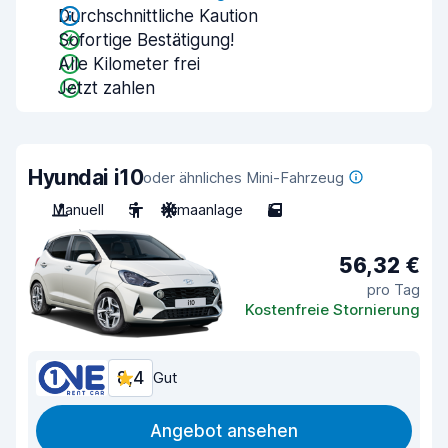
Durchschnittliche Kaution
Sofortige Bestätigung!
Alle Kilometer frei
Jetzt zahlen
Hyundai i10
oder ähnliches Mini-Fahrzeug
Manuell
5
Klimaanlage
5
56,32 €
pro Tag
Kostenfreie Stornierung
8,4
Gut
Angebot ansehen