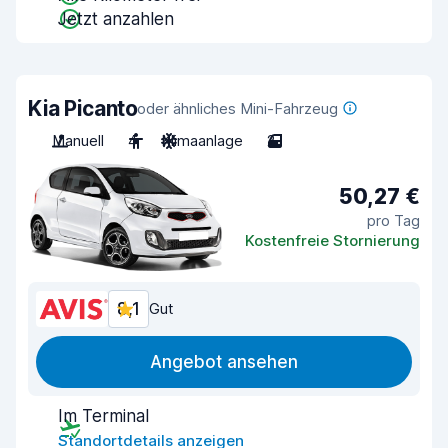
Jetzt anzahlen
Kia Picanto
oder ähnliches Mini-Fahrzeug
Manuell
4
Klimaanlage
2
50,27 €
pro Tag
Kostenfreie Stornierung
8,1
Gut
Angebot ansehen
Im Terminal
Standortdetails anzeigen