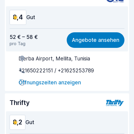
8,4
Gut
Preis-Qualität-Verhältnis
8,4
52 € – 58 €
Angebote ansehen
pro Tag
Einfach zu finden
8,2
Djerba Airport, Mellita, Tunisia
Agenten-Hilfsbereitschaft
8,8
+21650222151 / +21625253789
Schnelle Abholung
8,0
Öffnungszeiten anzeigen
Schnelle Abgabe
8,2
Sauberkeit des Fahrzeugs
8,6
Thrifty
Zustand des Fahrzeugs
8,5
8,2
Gut