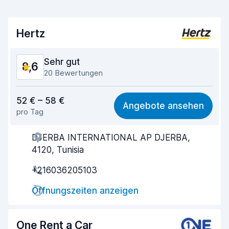
Hertz
Sehr gut
8,6
20 Bewertungen
Preis-Qualität-Verhältnis
7,9
52 € – 58 €
Angebote ansehen
pro Tag
Einfach zu finden
9,3
DJERBA INTERNATIONAL AP DJERBA,
Agenten-Hilfsbereitschaft
8,4
4120, Tunisia
Schnelle Abholung
8,8
+216036205103
Schnelle Abgabe
9,0
Öffnungszeiten anzeigen
Sauberkeit des Fahrzeugs
8,4
One Rent a Car
Zustand des Fahrzeugs
8,4