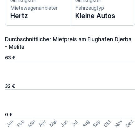
Günstigster
Günstigster
Mietewagenanbieter
Fahrzeugtyp
Hertz
Kleine Autos
Durchschnittlicher Mietpreis am Flughafen Djerba
- Melita
63 €
32 €
0 €
Nov
Dez
Feb
Aug
Sep
Mär
Okt
Jan
Apr
Mai
Jun
Jul