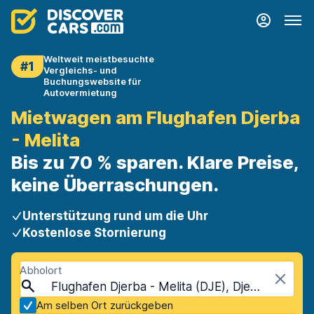
Weltweit meistbesuchte
#1
Vergleichs- und
Buchungswebsite für
Autovermietung
Mietwagen am Flughafen Djerba
- Melita
Bis zu 70 % sparen. Klare Preise,
keine Überraschungen.
Unterstützung rund um die Uhr
Kostenlose Stornierung
Abholort
Flughafen Djerba - Melita (DJE), Djerba, Tunesien
Am selben Ort zurückgeben