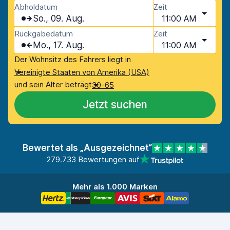
Abholdatum
Zeit
So., 09. Aug.
11:00 AM
Rückgabedatum
Zeit
Mo., 17. Aug.
11:00 AM
Der Wohnsitz des Fahrers liegt in
Vereinigte Staaten von Amerika (USA)
und sein Alter beträgt
30-65
Jetzt suchen
Bewertet als „Ausgezeichnet“
279.733 Bewertungen auf
Mehr als 1.000 Marken