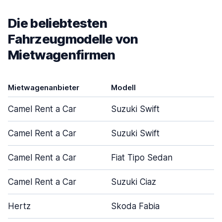
Die beliebtesten
Fahrzeugmodelle von
Mietwagenfirmen
Mietwagenanbieter
Modell
T
Camel Rent a Car
Suzuki Swift
Camel Rent a Car
Suzuki Swift
Camel Rent a Car
Fiat Tipo Sedan
Camel Rent a Car
Suzuki Ciaz
Hertz
Skoda Fabia