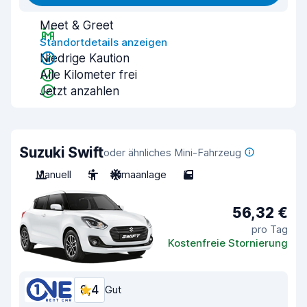
Meet & Greet
Standortdetails anzeigen
Niedrige Kaution
Alle Kilometer frei
Jetzt anzahlen
Suzuki Swift
oder ähnliches Mini-Fahrzeug
Manuell
5
Klimaanlage
5
56,32 €
pro Tag
Kostenfreie Stornierung
8,4
Gut