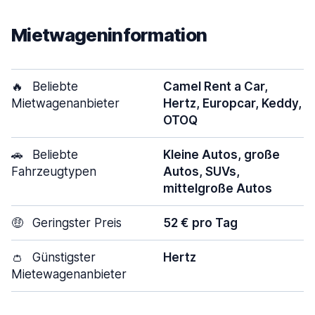
Mietwageninformation
🔥
Beliebte
Camel Rent a Car,
Mietwagenanbieter
Hertz, Europcar, Keddy,
OTOQ
🚗
Beliebte
Kleine Autos, große
Fahrzeugtypen
Autos, SUVs,
mittelgroße Autos
🤑
Geringster Preis
52 € pro Tag
👛
Günstigster
Hertz
Mietewagenanbieter