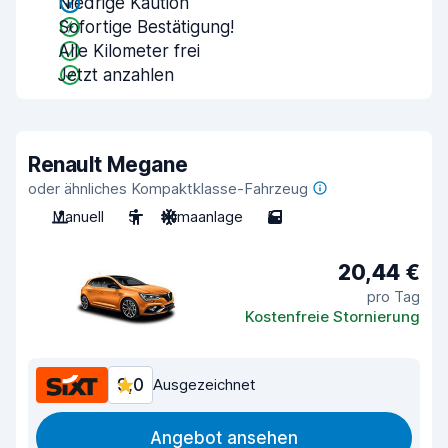
Niedrige Kaution
Sofortige Bestätigung!
Alle Kilometer frei
Jetzt anzahlen
Renault Megane
oder ähnliches Kompaktklasse-Fahrzeug
Manuell
5
Klimaanlage
5
20,44 €
pro Tag
Kostenfreie Stornierung
9,0
Ausgezeichnet
Angebot ansehen