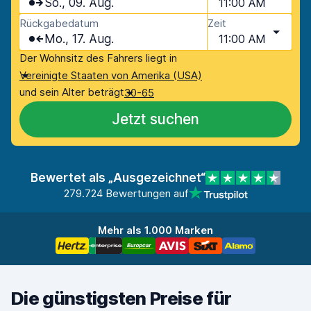
So., 09. Aug.
11:00 AM
Rückgabedatum
Zeit
Mo., 17. Aug.
11:00 AM
Der Wohnsitz des Fahrers liegt in
Vereinigte Staaten von Amerika (USA)
und sein Alter beträgt
30-65
Jetzt suchen
Bewertet als „Ausgezeichnet“
279.724 Bewertungen auf
Mehr als 1.000 Marken
Die günstigsten Preise für