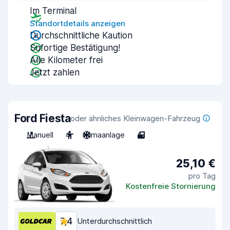
Im Terminal
Standortdetails anzeigen
Durchschnittliche Kaution
Sofortige Bestätigung!
Alle Kilometer frei
Jetzt zahlen
Ford Fiesta
oder ähnliches Kleinwagen-Fahrzeug
Manuell
4
Klimaanlage
4
25,10 €
pro Tag
Kostenfreie Stornierung
7,4
Unterdurchschnittlich