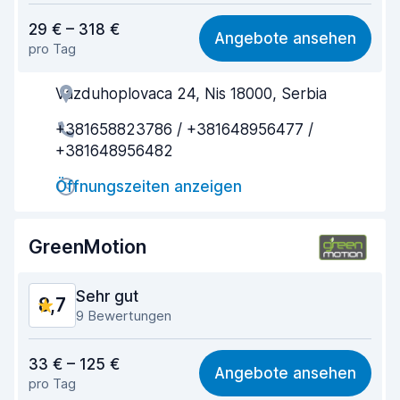
Preis-Qualität-Verhältnis
8,9
29 € – 318 €
Angebote ansehen
pro Tag
Einfach zu finden
9,2
Vazduhoplovaca 24, Nis 18000, Serbia
Agenten-Hilfsbereitschaft
8,9
+381658823786 / +381648956477 /
Schnelle Abholung
9,2
+381648956482
Schnelle Abgabe
8,9
Öffnungszeiten anzeigen
Sauberkeit des Fahrzeugs
8,9
GreenMotion
Zustand des Fahrzeugs
9,2
Sehr gut
8,7
9 Bewertungen
Preis-Qualität-Verhältnis
8,6
33 € – 125 €
Angebote ansehen
pro Tag
Einfach zu finden
9,2