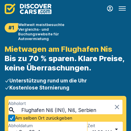
Weltweit meistbesuchte
#1
Vergleichs- und
Buchungswebsite für
Autovermietung
Mietwagen am Flughafen Nis
Bis zu 70 % sparen. Klare Preise,
keine Überraschungen.
Unterstützung rund um die Uhr
Kostenlose Stornierung
Abholort
Flughafen Niš (INI), Niš, Serbien
Am selben Ort zurückgeben
Abholdatum
Zeit