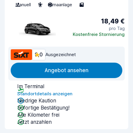
Manuell
5
Klimaanlage
5
18,49 €
pro Tag
Kostenfreie Stornierung
9,0
Ausgezeichnet
Angebot ansehen
Im Terminal
Standortdetails anzeigen
Niedrige Kaution
Sofortige Bestätigung!
Alle Kilometer frei
Jetzt anzahlen