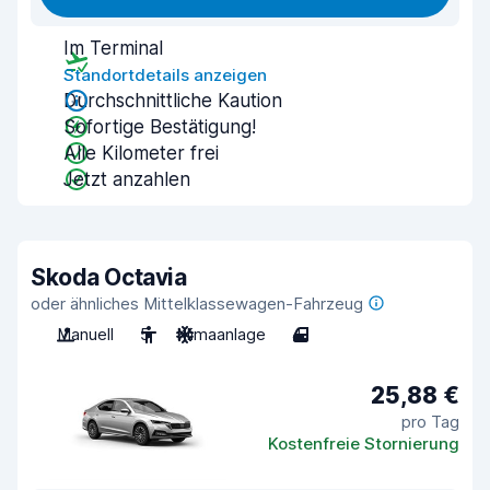
Im Terminal
Standortdetails anzeigen
Durchschnittliche Kaution
Sofortige Bestätigung!
Alle Kilometer frei
Jetzt anzahlen
Skoda Octavia
oder ähnliches Mittelklassewagen-Fahrzeug
Manuell
5
Klimaanlage
4
25,88 €
pro Tag
Kostenfreie Stornierung