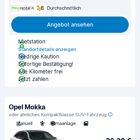
7,8
Durchschnittlich
Angebot ansehen
Mietstation
Standortdetails anzeigen
Niedrige Kaution
Sofortige Bestätigung!
Alle Kilometer frei
Jetzt zahlen
Opel Mokka
oder ähnliches Kompaktklasse SUV-Fahrzeug
Manuell
5
Klimaanlage
5