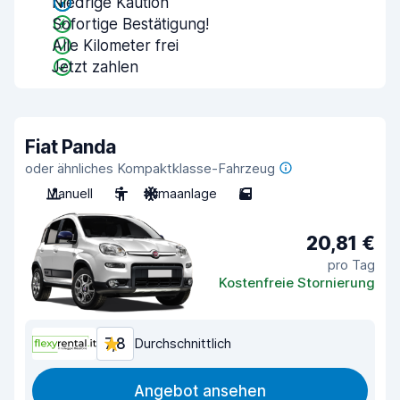
Niedrige Kaution
Sofortige Bestätigung!
Alle Kilometer frei
Jetzt zahlen
Fiat Panda
oder ähnliches Kompaktklasse-Fahrzeug
Manuell
5
Klimaanlage
5
20,81 €
pro Tag
Kostenfreie Stornierung
7,8
Durchschnittlich
Angebot ansehen