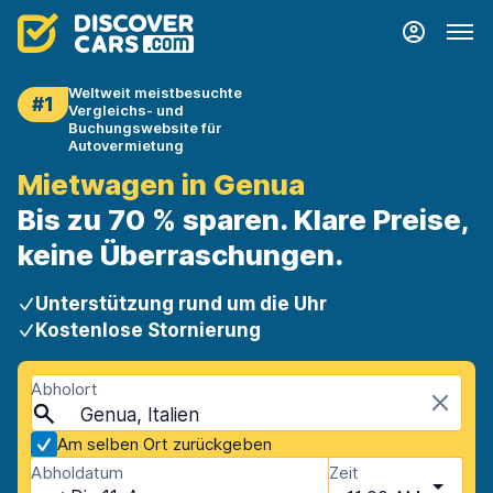
Weltweit meistbesuchte
#1
Vergleichs- und
Buchungswebsite für
Autovermietung
Mietwagen in Genua
Bis zu 70 % sparen. Klare Preise,
keine Überraschungen.
Unterstützung rund um die Uhr
Kostenlose Stornierung
Abholort
Genua, Italien
Am selben Ort zurückgeben
Abholdatum
Zeit