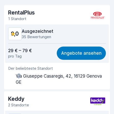
RentalPlus
1 Standort
Ausgezeichnet
9,0
35 Bewertungen
Preis-Qualität-Verhältnis
8,5
29 € – 79 €
Angebote ansehen
pro Tag
Einfach zu finden
9,1
Der beliebteste Standort
Agenten-Hilfsbereitschaft
8,8
Via Giuseppe Casaregis, 42, 16129 Genova
Schnelle Abholung
9,5
GE
Schnelle Abgabe
9,5
Keddy
Sauberkeit des Fahrzeugs
8,6
2 Standorte
Zustand des Fahrzeugs
8,7