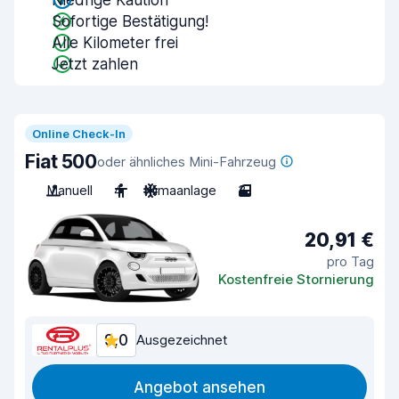
Niedrige Kaution
Sofortige Bestätigung!
Alle Kilometer frei
Jetzt zahlen
Online Check-In
Fiat 500
oder ähnliches Mini-Fahrzeug
Manuell
4
Klimaanlage
3
20,91 €
pro Tag
Kostenfreie Stornierung
9,0
Ausgezeichnet
Angebot ansehen