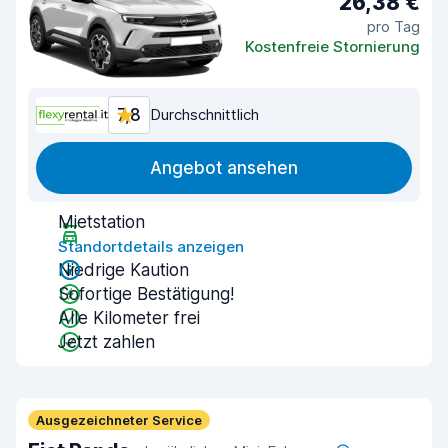
26,38 €
pro Tag
Kostenfreie Stornierung
7,8
Durchschnittlich
Angebot ansehen
Mietstation
Standortdetails anzeigen
Niedrige Kaution
Sofortige Bestätigung!
Alle Kilometer frei
Jetzt zahlen
Ausgezeichneter Service