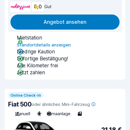
8,0
Gut
Angebot ansehen
Mietstation
Standortdetails anzeigen
Niedrige Kaution
Sofortige Bestätigung!
Alle Kilometer frei
Jetzt zahlen
Online Check-In
Fiat 500
oder ähnliches Mini-Fahrzeug
Manuell
4
Klimaanlage
3
21,18 €