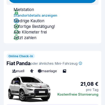
Mietstation
Standortdetails anzeigen
Niedrige Kaution
Sofortige Bestätigung!
Alle Kilometer frei
Jetzt zahlen
Online Check-In
Fiat Panda
oder ähnliches Mini-Fahrzeug
Manuell
4
Klimaanlage
5
21,08 €
pro Tag
Kostenfreie Stornierung