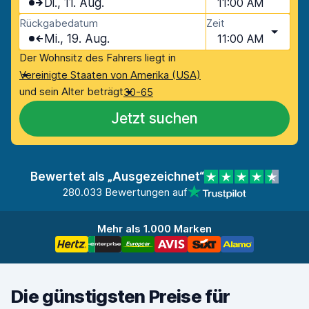
Di., 11. Aug.
11:00 AM
Rückgabedatum
Zeit
Mi., 19. Aug.
11:00 AM
Der Wohnsitz des Fahrers liegt in
Vereinigte Staaten von Amerika (USA)
und sein Alter beträgt
30-65
Jetzt suchen
Bewertet als „Ausgezeichnet“
280.033 Bewertungen auf
Mehr als 1.000 Marken
Die günstigsten Preise für