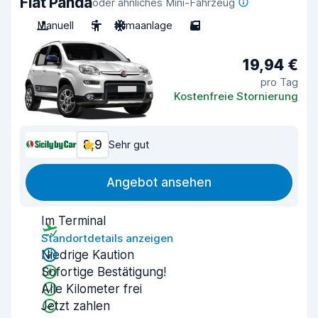
Fiat Panda
oder ähnliches Mini-Fahrzeug
Manuell
5
Klimaanlage
5
19,94 €
pro Tag
Kostenfreie Stornierung
8,9
Sehr gut
Angebot ansehen
Im Terminal
Standortdetails anzeigen
Niedrige Kaution
Sofortige Bestätigung!
Alle Kilometer frei
Jetzt zahlen